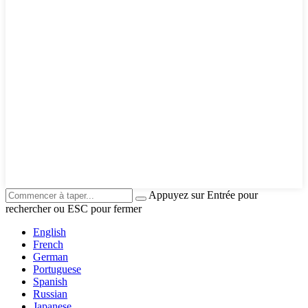
Appuyez sur Entrée pour
rechercher ou ESC pour fermer
English
French
German
Portuguese
Spanish
Russian
Japanese