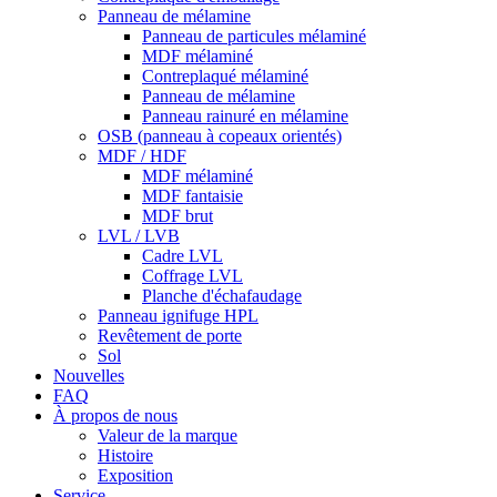
Panneau de mélamine
Panneau de particules mélaminé
MDF mélaminé
Contreplaqué mélaminé
Panneau de mélamine
Panneau rainuré en mélamine
OSB (panneau à copeaux orientés)
MDF / HDF
MDF mélaminé
MDF fantaisie
MDF brut
LVL / LVB
Cadre LVL
Coffrage LVL
Planche d'échafaudage
Panneau ignifuge HPL
Revêtement de porte
Sol
Nouvelles
FAQ
À propos de nous
Valeur de la marque
Histoire
Exposition
Service