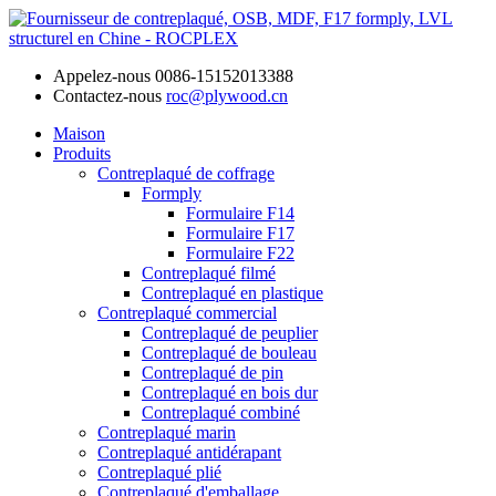
Appelez-nous
0086-15152013388
Contactez-nous
roc@plywood.cn
Maison
Produits
Contreplaqué de coffrage
Formply
Formulaire F14
Formulaire F17
Formulaire F22
Contreplaqué filmé
Contreplaqué en plastique
Contreplaqué commercial
Contreplaqué de peuplier
Contreplaqué de bouleau
Contreplaqué de pin
Contreplaqué en bois dur
Contreplaqué combiné
Contreplaqué marin
Contreplaqué antidérapant
Contreplaqué plié
Contreplaqué d'emballage