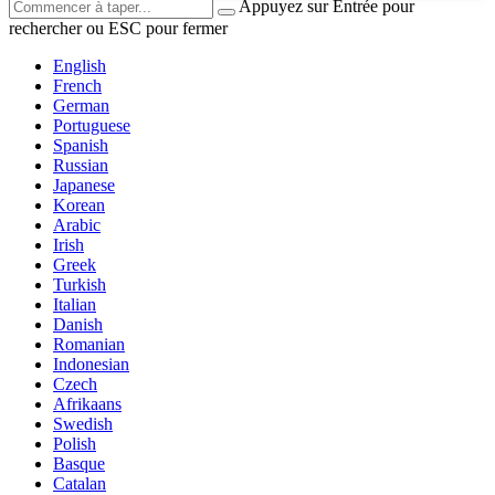
Appuyez sur Entrée pour
rechercher ou ESC pour fermer
English
French
German
Portuguese
Spanish
Russian
Japanese
Korean
Arabic
Irish
Greek
Turkish
Italian
Danish
Romanian
Indonesian
Czech
Afrikaans
Swedish
Polish
Basque
Catalan