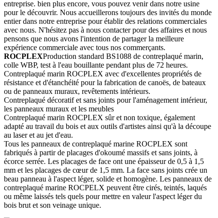
entreprise. bien plus encore, vous pouvez venir dans notre usine
pour le découvrir. Nous accueillerons toujours des invités du monde
entier dans notre entreprise pour établir des relations commerciales
avec nous. N'hésitez pas à nous contacter pour des affaires et nous
pensons que nous avons l'intention de partager la meilleure
expérience commerciale avec tous nos commerçants.
ROCPLEX
Production standard BS1088 de contreplaqué marin,
colle WBP, test à l'eau bouillante pendant plus de 72 heures.
Contreplaqué marin ROCPLEX avec d'excellentes propriétés de
résistance et d'étanchéité pour la fabrication de canoës, de bateaux
ou de panneaux muraux, revêtements intérieurs.
Contreplaqué décoratif et sans joints pour l'aménagement intérieur,
les panneaux muraux et les meubles
Contreplaqué marin ROCPLEX sûr et non toxique, également
adapté au travail du bois et aux outils d'artistes ainsi qu'à la découpe
au laser et au jet d'eau.
Tous les panneaux de contreplaqué marine ROCPLEX sont
fabriqués à partir de placages d'okoumé massifs et sans joints, à
écorce serrée. Les placages de face ont une épaisseur de 0,5 à 1,5
mm et les placages de cœur de 1,5 mm. La face sans joints crée un
beau panneau à l'aspect léger, solide et homogène. Les panneaux de
contreplaqué marine ROCPELX peuvent être cirés, teintés, laqués
ou même laissés tels quels pour mettre en valeur l'aspect léger du
bois brut et son veinage unique.