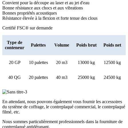
Convient pour la découpe au laser et au jet d'eau
Bonne résistance aux chocs et aux vibrations
Bonnes propriétés acoustiques
Résistance élevée à la flexion et forte tenue des clous
Certifié FSC® sur demande
Type de
Palettes
Volume
Poids brut
Poids net
conteneur
20 GP
10 palettes
20 m3
13000 kg
12500 kg
40 QG
20 palettes
40 m3
25000 kg
24500 kg
En attendant, nous pouvons également vous fournir les accessoires
du système de coffrage, le contreplaqué commercial, le contreplaqué
filmé, etc.
Nous sommes particulièrement professionnels dans la fourniture de
contreplaqué antidérapant.