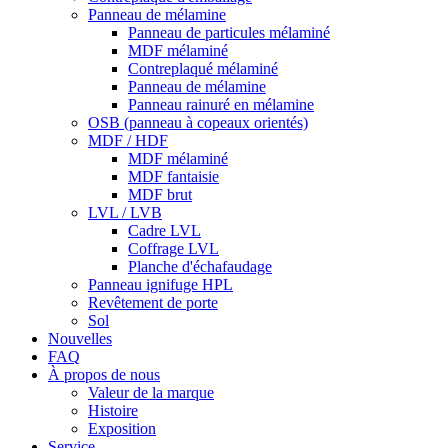
Panneau de mélamine
Panneau de particules mélaminé
MDF mélaminé
Contreplaqué mélaminé
Panneau de mélamine
Panneau rainuré en mélamine
OSB (panneau à copeaux orientés)
MDF / HDF
MDF mélaminé
MDF fantaisie
MDF brut
LVL / LVB
Cadre LVL
Coffrage LVL
Planche d'échafaudage
Panneau ignifuge HPL
Revêtement de porte
Sol
Nouvelles
FAQ
À propos de nous
Valeur de la marque
Histoire
Exposition
Service