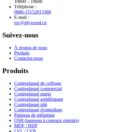
10h00 – 19h00
Téléphone :
0086-15152013388
E-mail :
roc@plywood.cn
Suivez-nous
À propos de nous
Produits
Contactez-nous
Produits
Contreplaqué de coffrage
Contreplaqué commercial
Contreplaqué marin
Contreplaqué antidérapant
Contreplaqué plié
Contreplaqué d'emballage
Panneau de mélamine
OSB (panneau à copeaux orientés)
MDF / HDF
LVL / LVB