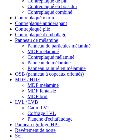
Contreplaqué de pin
Contreplaqué en bois dur
Contreplaqué combiné
Contreplaqué marin
Contreplaqué antidérapant
Contreplaqué plié
Contreplaqué d'emballage
Panneau de mélamine
Panneau de particules mélaminé
MDF mélaminé
Contreplaqué mélaminé
Panneau de mélamine
Panneau rainuré en mélamine
OSB (panneau à copeaux orientés)
MDF / HDF
MDF mélaminé
MDF fantaisie
MDF brut
LVL / LVB
Cadre LVL
Coffrage LVL
Planche d'échafaudage
Panneau ignifuge HPL
Revêtement de porte
Sol