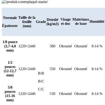
Taille de la
Normale
Visage
Matériaux
Densité
Humidité
feuille
Grade
et dos
de base
(kg/m3)
Épaisseur
(mm)
1/8 pouce
(2,7-4,0
1220×2440
580
Okoumé
Okoumé
8-14 %
mm)
1/2
pouces
1220×2440
550
Okoumé
Okoumé
8-14 %
(12-12,7
B/B
mm)
B/C
5/8
C/C
pouces
1220×2440
530
Okoumé
Okoumé
8-14 %
(15-16
mm)