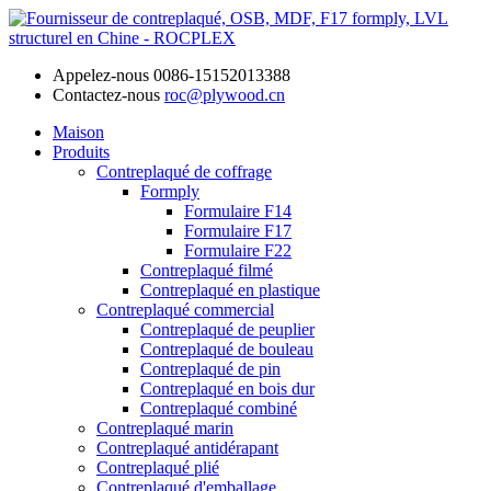
Appelez-nous
0086-15152013388
Contactez-nous
roc@plywood.cn
Maison
Produits
Contreplaqué de coffrage
Formply
Formulaire F14
Formulaire F17
Formulaire F22
Contreplaqué filmé
Contreplaqué en plastique
Contreplaqué commercial
Contreplaqué de peuplier
Contreplaqué de bouleau
Contreplaqué de pin
Contreplaqué en bois dur
Contreplaqué combiné
Contreplaqué marin
Contreplaqué antidérapant
Contreplaqué plié
Contreplaqué d'emballage