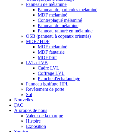
Panneau de mélamine
Panneau de particules mélaminé
MDF mélaminé
Contreplaqué mélaminé
Panneau de mélamine
Panneau rainuré en mélamine
OSB (panneau à copeaux orientés)
MDF / HDF
MDF mélaminé
MDF fantaisie
MDF brut
LVL / LVB
Cadre LVL
Coffrage LVL
Planche d'échafaudage
Panneau ignifuge HPL
Revêtement de porte
Sol
Nouvelles
FAQ
À propos de nous
Valeur de la marque
Histoire
Exposition
Service