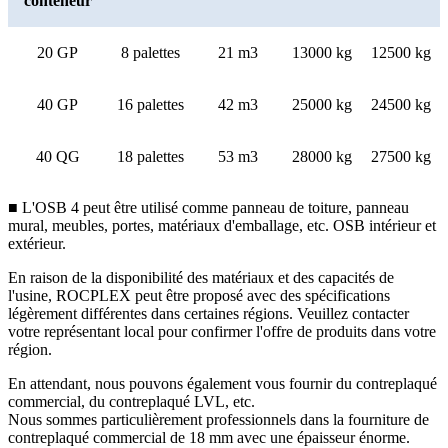
conteneur
20 GP
8 palettes
21 m3
13000 kg
12500 kg
40 GP
16 palettes
42 m3
25000 kg
24500 kg
40 QG
18 palettes
53 m3
28000 kg
27500 kg
■ L'OSB 4 peut être utilisé comme panneau de toiture, panneau
mural, meubles, portes, matériaux d'emballage, etc. OSB intérieur et
extérieur.
En raison de la disponibilité des matériaux et des capacités de
l'usine, ROCPLEX peut être proposé avec des spécifications
légèrement différentes dans certaines régions. Veuillez contacter
votre représentant local pour confirmer l'offre de produits dans votre
région.
En attendant, nous pouvons également vous fournir du contreplaqué
commercial, du contreplaqué LVL, etc.
Nous sommes particulièrement professionnels dans la fourniture de
contreplaqué commercial de 18 mm avec une épaisseur énorme.