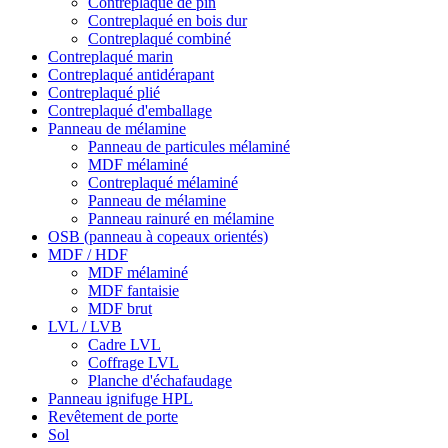
Contreplaqué de pin
Contreplaqué en bois dur
Contreplaqué combiné
Contreplaqué marin
Contreplaqué antidérapant
Contreplaqué plié
Contreplaqué d'emballage
Panneau de mélamine
Panneau de particules mélaminé
MDF mélaminé
Contreplaqué mélaminé
Panneau de mélamine
Panneau rainuré en mélamine
OSB (panneau à copeaux orientés)
MDF / HDF
MDF mélaminé
MDF fantaisie
MDF brut
LVL / LVB
Cadre LVL
Coffrage LVL
Planche d'échafaudage
Panneau ignifuge HPL
Revêtement de porte
Sol