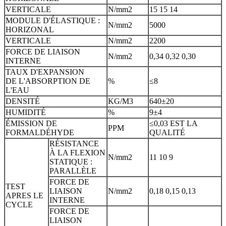
VERTICALE
N/mm2
15 15 14
MODULE D'ÉLASTIQUE :
N/mm2
5000
HORIZONAL
VERTICALE
N/mm2
2200
FORCE DE LIAISON
N/mm2
0,34 0,32 0,30
INTERNE
TAUX D'EXPANSION
DE L'ABSORPTION DE
%
≤8
L'EAU
DENSITÉ
KG/M3
640±20
HUMIDITÉ
%
9±4
ÉMISSION DE
≤0,03 EST LA
PPM
FORMALDÉHYDE
QUALITÉ
RÉSISTANCE
À LA FLEXION
N/mm2
11 10 9
STATIQUE :
PARALLÈLE
FORCE DE
TEST
LIAISON
N/mm2
0,18 0,15 0,13
APRES LE
INTERNE
CYCLE
FORCE DE
LIAISON