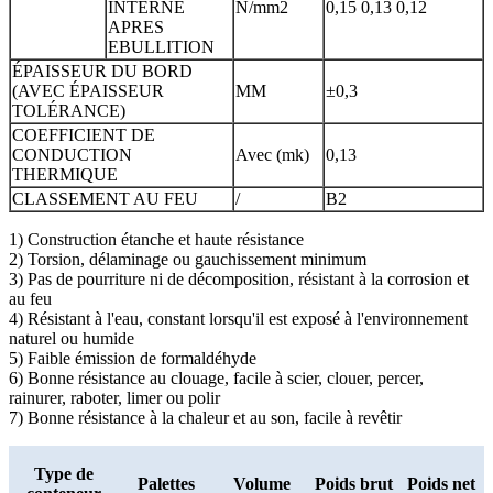
INTERNE
N/mm2
0,15 0,13 0,12
APRES
EBULLITION
ÉPAISSEUR DU BORD
(AVEC ÉPAISSEUR
MM
±0,3
TOLÉRANCE)
COEFFICIENT DE
CONDUCTION
Avec (mk)
0,13
THERMIQUE
CLASSEMENT AU FEU
/
B2
1) Construction étanche et haute résistance
2) Torsion, délaminage ou gauchissement minimum
3) Pas de pourriture ni de décomposition, résistant à la corrosion et
au feu
4) Résistant à l'eau, constant lorsqu'il est exposé à l'environnement
naturel ou humide
5) Faible émission de formaldéhyde
6) Bonne résistance au clouage, facile à scier, clouer, percer,
rainurer, raboter, limer ou polir
7) Bonne résistance à la chaleur et au son, facile à revêtir
Type de
Palettes
Volume
Poids brut
Poids net