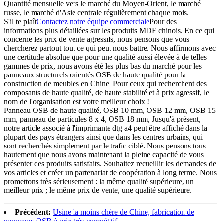
Quantité mensuelle vers le marché du Moyen-Orient, le marché
russe, le marché d'Asie centrale régulièrement chaque mois.
S'il te plaît
Contactez notre équipe commerciale
Pour des
informations plus détaillées sur les produits MDF chinois. En ce qui
concerne les prix de vente agressifs, nous pensons que vous
chercherez partout tout ce qui peut nous battre. Nous affirmons avec
une certitude absolue que pour une qualité aussi élevée à de telles
gammes de prix, nous avons été les plus bas du marché pour les
panneaux structurels orientés OSB de haute qualité pour la
construction de meubles en Chine. Pour ceux qui recherchent des
composants de haute qualité, de haute stabilité et à prix agressif, le
nom de l'organisation est votre meilleur choix !
Panneau OSB de haute qualité, OSB 10 mm, OSB 12 mm, OSB 15
mm, panneau de particules 8 x 4, OSB 18 mm, Jusqu'à présent,
notre article associé à l'imprimante dtg a4 peut être affiché dans la
plupart des pays étrangers ainsi que dans les centres urbains, qui
sont recherchés simplement par le trafic ciblé. Nous pensons tous
hautement que nous avons maintenant la pleine capacité de vous
présenter des produits satisfaits. Souhaitez recueillir les demandes de
vos articles et créer un partenariat de coopération à long terme. Nous
promettons très sérieusement : la même qualité supérieure, un
meilleur prix ; le même prix de vente, une qualité supérieure.
Précédent:
Usine la moins chère de Chine, fabrication de
panneaux OSB à prix très compétitif