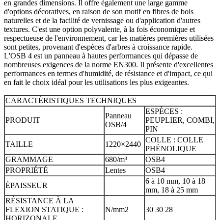
en grandes dimensions. Il offre également une large gamme
d'options décoratives, en raison de son motif en fibres de bois
naturelles et de la facilité de vernissage ou d'application d'autres
textures. C'est une option polyvalente, à la fois économique et
respectueuse de l'environnement, car les matières premières utilisées
sont petites, provenant d'espèces d'arbres à croissance rapide.
L'OSB 4 est un panneau à hautes performances qui dépasse de
nombreuses exigences de la norme EN300. Il présente d'excellentes
performances en termes d'humidité, de résistance et d'impact, ce qui
en fait le choix idéal pour les utilisations les plus exigeantes.
CARACTÉRISTIQUES TECHNIQUES
ESPÈCES :
Panneau
PRODUIT
PEUPLIER, COMBI,
OSB/4
PIN
COLLE : COLLE
TAILLE
1220×2440
PHÉNOLIQUE
GRAMMAGE
680/m³
OSB4
PROPRIÉTÉ
Lentes
OSB4
6 à 10 mm, 10 à 18
ÉPAISSEUR
mm, 18 à 25 mm
RÉSISTANCE À LA
FLEXION STATIQUE :
N/mm2
30 30 28
HORIZONALE