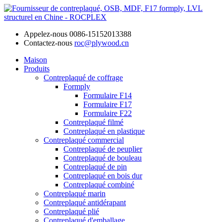
Appelez-nous
0086-15152013388
Contactez-nous
roc@plywood.cn
Maison
Produits
Contreplaqué de coffrage
Formply
Formulaire F14
Formulaire F17
Formulaire F22
Contreplaqué filmé
Contreplaqué en plastique
Contreplaqué commercial
Contreplaqué de peuplier
Contreplaqué de bouleau
Contreplaqué de pin
Contreplaqué en bois dur
Contreplaqué combiné
Contreplaqué marin
Contreplaqué antidérapant
Contreplaqué plié
Contreplaqué d'emballage