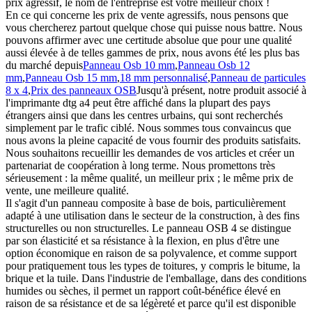
prix agressif, le nom de l'entreprise est votre meilleur choix !
En ce qui concerne les prix de vente agressifs, nous pensons que
vous chercherez partout quelque chose qui puisse nous battre. Nous
pouvons affirmer avec une certitude absolue que pour une qualité
aussi élevée à de telles gammes de prix, nous avons été les plus bas
du marché depuis
Panneau Osb 10 mm
,
Panneau Osb 12
mm
,
Panneau Osb 15 mm
,
18 mm personnalisé
,
Panneau de particules
8 x 4
,
Prix ​​des panneaux OSB
Jusqu'à présent, notre produit associé à
l'imprimante dtg a4 peut être affiché dans la plupart des pays
étrangers ainsi que dans les centres urbains, qui sont recherchés
simplement par le trafic ciblé. Nous sommes tous convaincus que
nous avons la pleine capacité de vous fournir des produits satisfaits.
Nous souhaitons recueillir les demandes de vos articles et créer un
partenariat de coopération à long terme. Nous promettons très
sérieusement : la même qualité, un meilleur prix ; le même prix de
vente, une meilleure qualité.
Il s'agit d'un panneau composite à base de bois, particulièrement
adapté à une utilisation dans le secteur de la construction, à des fins
structurelles ou non structurelles. Le panneau OSB 4 se distingue
par son élasticité et sa résistance à la flexion, en plus d'être une
option économique en raison de sa polyvalence, et comme support
pour pratiquement tous les types de toitures, y compris le bitume, la
brique et la tuile. Dans l'industrie de l'emballage, dans des conditions
humides ou sèches, il permet un rapport coût-bénéfice élevé en
raison de sa résistance et de sa légèreté et parce qu'il est disponible