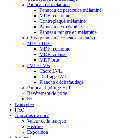
Panneau de mélamine
Panneau de particules mélaminé
MDF mélaminé
Contreplaqué mélaminé
Panneau de mélamine
Panneau rainuré en mélamine
OSB (panneau à copeaux orientés)
MDF / HDF
MDF mélaminé
MDF fantaisie
MDF brut
LVL / LVB
Cadre LVL
Coffrage LVL
Planche d'échafaudage
Panneau ignifuge HPL
Revêtement de porte
Sol
Nouvelles
FAQ
À propos de nous
Valeur de la marque
Histoire
Exposition
Service