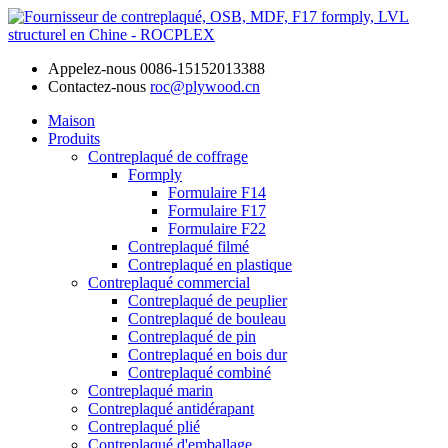
Appelez-nous
0086-15152013388
Contactez-nous
roc@plywood.cn
Maison
Produits
Contreplaqué de coffrage
Formply
Formulaire F14
Formulaire F17
Formulaire F22
Contreplaqué filmé
Contreplaqué en plastique
Contreplaqué commercial
Contreplaqué de peuplier
Contreplaqué de bouleau
Contreplaqué de pin
Contreplaqué en bois dur
Contreplaqué combiné
Contreplaqué marin
Contreplaqué antidérapant
Contreplaqué plié
Contreplaqué d'emballage