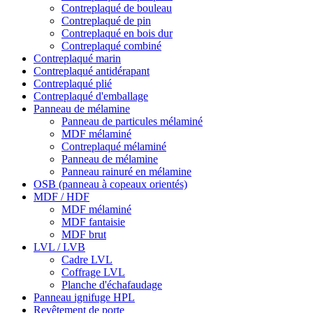
Contreplaqué de bouleau
Contreplaqué de pin
Contreplaqué en bois dur
Contreplaqué combiné
Contreplaqué marin
Contreplaqué antidérapant
Contreplaqué plié
Contreplaqué d'emballage
Panneau de mélamine
Panneau de particules mélaminé
MDF mélaminé
Contreplaqué mélaminé
Panneau de mélamine
Panneau rainuré en mélamine
OSB (panneau à copeaux orientés)
MDF / HDF
MDF mélaminé
MDF fantaisie
MDF brut
LVL / LVB
Cadre LVL
Coffrage LVL
Planche d'échafaudage
Panneau ignifuge HPL
Revêtement de porte