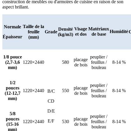
construction de meubles ou d'armoires de cuisine en raison de son
aspect brillant.
Taille de la
Normale
Visage
Matériaux
Densité
Humidité
feuille
Grade
C
et dos
de base
(kg/m3)
Épaisseur
(mm)
1/8 pouce
peuplier /
placage
(2,7-3,6
1220×2440
580
feuillus /
8-14 %
de bois
mm)
bouleau
1/2
peuplier /
pouces
placage
1220×2440
550
feuillus /
8-14 %
B/C
(12-12,7
de bois
bouleau
mm)
CD
D/E
5/8
peuplier /
pouces
placage
E/F
1220×2440
530
feuillus /
8-14 %
(15-16
de bois
bouleau
mm)