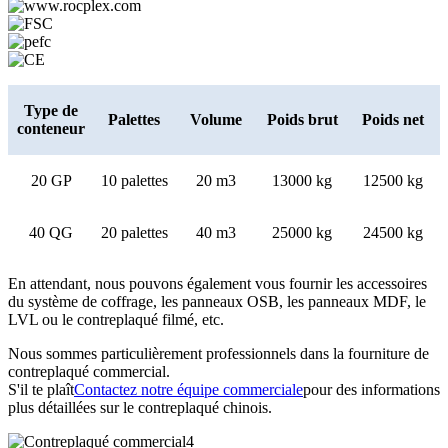
Type de
Palettes
Volume
Poids brut
Poids net
conteneur
20 GP
10 palettes
20 m3
13000 kg
12500 kg
40 QG
20 palettes
40 m3
25000 kg
24500 kg
En attendant, nous pouvons également vous fournir les accessoires
du système de coffrage, les panneaux OSB, les panneaux MDF, le
LVL ou le contreplaqué filmé, etc.
Nous sommes particulièrement professionnels dans la fourniture de
contreplaqué commercial.
S'il te plaît
Contactez notre équipe commerciale
pour des informations
plus détaillées sur le contreplaqué chinois.