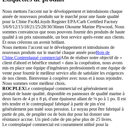
Nous mettons l'accent sur le développement et introduisons chaque
année de nouveaux produits sur le marché pour une haute qualité
pour la Chine Fsc&Lloyds Register EPA/Carb Certified Factory
3/6/9/12/15/18/21/25/28/30/36mm Okoume Marine Plywood, Nous
sommes convaincus que nous pouvons fournir des produits de haute
qualité à un prix raisonnable, un bon service après-vente aux clients.
Et nous créerons un avenir brillant.
Nous mettons l’accent sur le développement et introduisons de
nouveaux produits sur le marché chaque année pour
Bois de
Chine
,
Contreplaqué commercial
Afin de réaliser notre objectif de «
client d'abord et bénéfice mutuel » dans la coopération, nous avons
mis en place une équipe d'ingénieurs professionnels et une équipe de
vente pour fournir le meilleur service afin de satisfaire les exigences
de nos clients. Bienvenue à coopérer avec nous et à nous rejoindre.
Nous sommes votre meilleur choix.
ROCPLEX
Le contreplaqué commercial est généralement un
produit de haute qualité, disponible en panneaux de qualité marine à
deux faces de 4 pi x 8 pi, d'une épaisseur allant de ⅛ po à 1 po. Il est
très tendre et le contreplaqué fabriqué à partir de pin n'est
généralement pas traité sous pression. Le noyau peut être fabriqué à
partir de pin, de peuplier ou de bois dur pour lui donner une
résistance accrue. Un pied cube de pin pèse plus de 25 livres.
Le contreplaqué commercial est couramment utilisé pour la