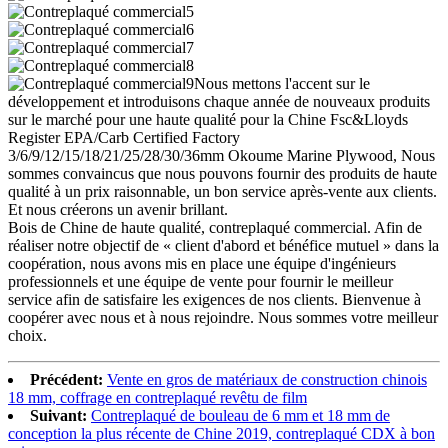
Nous mettons l'accent sur le
développement et introduisons chaque année de nouveaux produits
sur le marché pour une haute qualité pour la Chine Fsc&Lloyds
Register EPA/Carb Certified Factory
3/6/9/12/15/18/21/25/28/30/36mm Okoume Marine Plywood, Nous
sommes convaincus que nous pouvons fournir des produits de haute
qualité à un prix raisonnable, un bon service après-vente aux clients.
Et nous créerons un avenir brillant.
Bois de Chine de haute qualité, contreplaqué commercial. Afin de
réaliser notre objectif de « client d'abord et bénéfice mutuel » dans la
coopération, nous avons mis en place une équipe d'ingénieurs
professionnels et une équipe de vente pour fournir le meilleur
service afin de satisfaire les exigences de nos clients. Bienvenue à
coopérer avec nous et à nous rejoindre. Nous sommes votre meilleur
choix.
Précédent:
Vente en gros de matériaux de construction chinois
18 mm, coffrage en contreplaqué revêtu de film
Suivant:
Contreplaqué de bouleau de 6 mm et 18 mm de
conception la plus récente de Chine 2019, contreplaqué CDX à bon