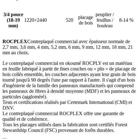
3/4 pouce
peuplier /
placage
(18-19
1220×2440
520
feuillus /
8-14 %
de bois
mm)
bouleau
ROCPLEX
Contreplaqué commercial avec épaisseur normale de
2,7 mm, 3,6 mm, 4 mm, 5,2 mm, 6 mm, 9 mm, 12 mm, 18 mm, 21
mm au choix.
Le contreplaqué commercial en okoumé ROCPLY est un matériau
en feuille fabriqué à partir de fines couches ou « plis » de placage de
bois collés ensemble, les couches adjacentes ayant leur grain de bois
tourné jusqu'à 90 degrés l'une par rapport à l'autre. Il s'agit d'un bois
d'ingénierie de la famille des panneaux manufacturés qui comprend
les panneaux de fibres à densité moyenne (MDF) et les panneaux de
particules (aggloméré).
Tests et certifications réalisés par Certemark International (CMI) et
DNV.
Le contreplaqué commercial ROCPLEX offre une garantie de
qualité et de cohérence.
Tous les placages utilisés dans la fabrication sont certifiés Forest
Stewardship Council (FSC) provenant de forêts durables.