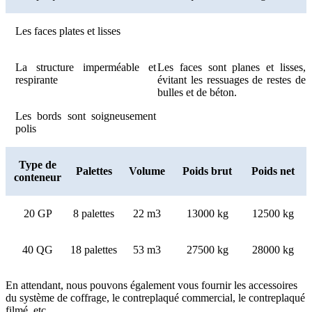
Les faces plates et lisses
La structure imperméable et
Les faces sont planes et lisses,
respirante
évitant les ressuages ​​de restes de
bulles et de béton.
Les bords sont soigneusement
polis
Type de
Palettes
Volume
Poids brut
Poids net
conteneur
20 GP
8 palettes
22 m3
13000 kg
12500 kg
40 QG
18 palettes
53 m3
27500 kg
28000 kg
En attendant, nous pouvons également vous fournir les accessoires
du système de coffrage, le contreplaqué commercial, le contreplaqué
filmé, etc.