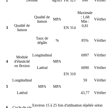
2
Densité
kg/m3
FR 323
690
Vérifier
Maximale
Qualité de
: 1,68
MPA
Vérifier
liaison
Min :
Qualité de
0,81
3
EN 314
liaison
Taux de
%
85%
Vérifier
dégâts
Longitudinal
6997
Vérifier
Module
4
d'élasticité
MPA
en flexion
Latéral
6090
Vérifier
EN 310
Longitudinal
59
Vérifier
5
MPA
MPA
Latéral
43,77
Vérifier
Environ 15 à 25 fois d'utilisation répétée selon
6
Cycle de vie