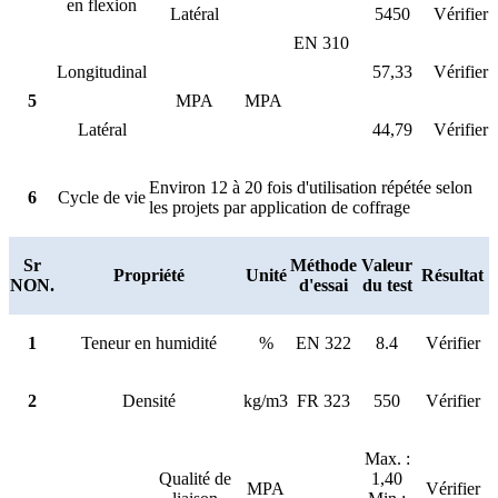
en flexion
Latéral
5450
Vérifier
EN 310
Longitudinal
57,33
Vérifier
5
MPA
MPA
Latéral
44,79
Vérifier
Environ 12 à 20 fois d'utilisation répétée selon
6
Cycle de vie
les projets par application de coffrage
Sr
Méthode
Valeur
Propriété
Unité
Résultat
NON.
d'essai
du test
1
Teneur en humidité
%
EN 322
8.4
Vérifier
2
Densité
kg/m3
FR 323
550
Vérifier
Max. :
Qualité de
1,40
MPA
Vérifier