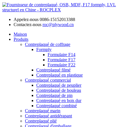
Appelez-nous
0086-15152013388
Contactez-nous
roc@plywood.cn
Maison
Produits
Contreplaqué de coffrage
Formply
Formulaire F14
Formulaire F17
Formulaire F22
Contreplaqué filmé
Contreplaqué en plastique
Contreplaqué commercial
Contreplaqué de peuplier
Contreplaqué de bouleau
Contreplaqué de pin
Contreplaqué en bois dur
Contreplaqué combiné
Contreplaqué marin
Contreplaqué antidérapant
Contreplaqué plié
Contreplaqué d'emballage