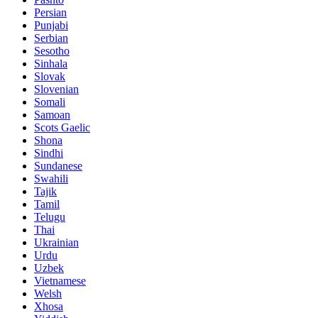
Persian
Punjabi
Serbian
Sesotho
Sinhala
Slovak
Slovenian
Somali
Samoan
Scots Gaelic
Shona
Sindhi
Sundanese
Swahili
Tajik
Tamil
Telugu
Thai
Ukrainian
Urdu
Uzbek
Vietnamese
Welsh
Xhosa