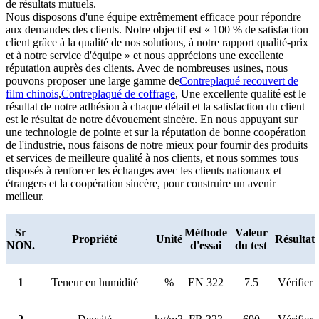
de résultats mutuels.
Nous disposons d'une équipe extrêmement efficace pour répondre
aux demandes des clients. Notre objectif est « 100 % de satisfaction
client grâce à la qualité de nos solutions, à notre rapport qualité-prix
et à notre service d'équipe » et nous apprécions une excellente
réputation auprès des clients. Avec de nombreuses usines, nous
pouvons proposer une large gamme de
Contreplaqué recouvert de
film chinois
,
Contreplaqué de coffrage
, Une excellente qualité est le
résultat de notre adhésion à chaque détail et la satisfaction du client
est le résultat de notre dévouement sincère. En nous appuyant sur
une technologie de pointe et sur la réputation de bonne coopération
de l'industrie, nous faisons de notre mieux pour fournir des produits
et services de meilleure qualité à nos clients, et nous sommes tous
disposés à renforcer les échanges avec les clients nationaux et
étrangers et la coopération sincère, pour construire un avenir
meilleur.
Sr
Méthode
Valeur
Propriété
Unité
Résultat
NON.
d'essai
du test
1
Teneur en humidité
%
EN 322
7.5
Vérifier