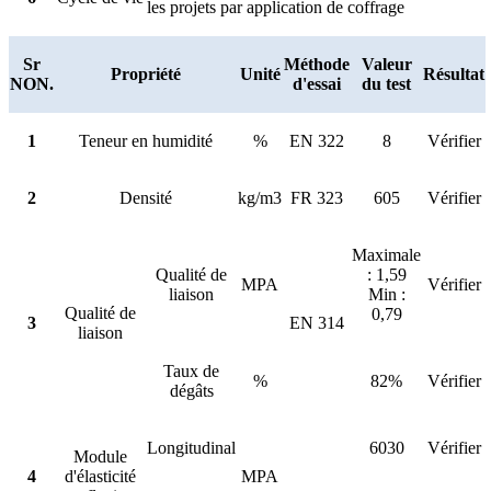
les projets par application de coffrage
Sr
Méthode
Valeur
Propriété
Unité
Résultat
NON.
d'essai
du test
1
Teneur en humidité
%
EN 322
8
Vérifier
2
Densité
kg/m3
FR 323
605
Vérifier
Maximale
Qualité de
: 1,59
MPA
Vérifier
liaison
Min :
Qualité de
0,79
3
EN 314
liaison
Taux de
%
82%
Vérifier
dégâts
Longitudinal
6030
Vérifier
Module
4
d'élasticité
MPA