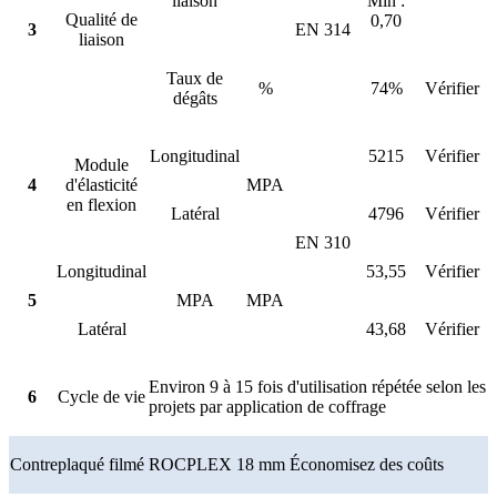
liaison
Min :
Qualité de
0,70
3
EN 314
liaison
Taux de
%
74%
Vérifier
dégâts
Longitudinal
5215
Vérifier
Module
4
d'élasticité
MPA
en flexion
Latéral
4796
Vérifier
EN 310
Longitudinal
53,55
Vérifier
5
MPA
MPA
Latéral
43,68
Vérifier
Environ 9 à 15 fois d'utilisation répétée selon les
6
Cycle de vie
projets par application de coffrage
Contreplaqué filmé ROCPLEX 18 mm Économisez des coûts