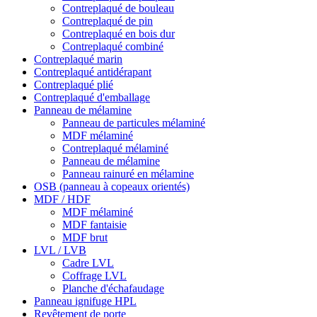
Contreplaqué de bouleau
Contreplaqué de pin
Contreplaqué en bois dur
Contreplaqué combiné
Contreplaqué marin
Contreplaqué antidérapant
Contreplaqué plié
Contreplaqué d'emballage
Panneau de mélamine
Panneau de particules mélaminé
MDF mélaminé
Contreplaqué mélaminé
Panneau de mélamine
Panneau rainuré en mélamine
OSB (panneau à copeaux orientés)
MDF / HDF
MDF mélaminé
MDF fantaisie
MDF brut
LVL / LVB
Cadre LVL
Coffrage LVL
Planche d'échafaudage
Panneau ignifuge HPL
Revêtement de porte