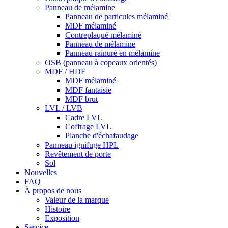
Panneau de mélamine
Panneau de particules mélaminé
MDF mélaminé
Contreplaqué mélaminé
Panneau de mélamine
Panneau rainuré en mélamine
OSB (panneau à copeaux orientés)
MDF / HDF
MDF mélaminé
MDF fantaisie
MDF brut
LVL / LVB
Cadre LVL
Coffrage LVL
Planche d'échafaudage
Panneau ignifuge HPL
Revêtement de porte
Sol
Nouvelles
FAQ
À propos de nous
Valeur de la marque
Histoire
Exposition
Service