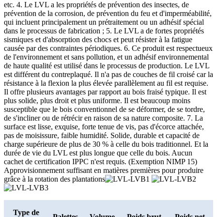
etc. 4. Le LVL a les propriétés de prévention des insectes, de
prévention de la corrosion, de prévention du feu et d'imperméabilité,
qui incluent principalement un prétraitement ou un adhésif spécial
dans le processus de fabrication ; 5. Le LVL a de fortes propriétés
sismiques et d'absorption des chocs et peut résister à la fatigue
causée par des contraintes périodiques. 6. Ce produit est respectueux
de l'environnement et sans pollution, et un adhésif environnemental
de haute qualité est utilisé dans le processus de production. Le LVL
est différent du contreplaqué. Il n'a pas de couches de fil croisé car la
résistance à la flexion la plus élevée parallèlement au fil est requise.
Il offre plusieurs avantages par rapport au bois fraisé typique. Il est
plus solide, plus droit et plus uniforme. Il est beaucoup moins
susceptible que le bois conventionnel de se déformer, de se tordre,
de s'incliner ou de rétrécir en raison de sa nature composite. 7. La
surface est lisse, exquise, forte tenue de vis, pas d'écorce attachée,
pas de moisissure, faible humidité. Solide, durable et capacité de
charge supérieure de plus de 30 % à celle du bois traditionnel. Et la
durée de vie du LVL est plus longue que celle du bois. Aucun
cachet de certification IPPC n'est requis. (Exemption NIMP 15)
Approvisionnement suffisant en matières premières pour produire
grâce à la rotation des plantations
Type de
Palettes
Volume
Poids brut
Poids net