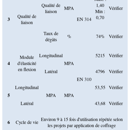
Qualité de
1,40
MPA
Vérifier
liaison
Min :
Qualité de
0,70
3
EN 314
liaison
Taux de
%
74%
Vérifier
dégâts
Longitudinal
5215
Vérifier
Module
4
d'élasticité
MPA
en flexion
Latéral
4796
Vérifier
EN 310
Longitudinal
53,55
Vérifier
5
MPA
MPA
Latéral
43,68
Vérifier
Environ 9 à 15 fois d'utilisation répétée selon
6
Cycle de vie
les projets par application de coffrage