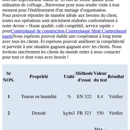
utilisation de coffrage., Bienvenue pour nous rendre visite à tout
moment pour l'établissement d'un mariage d'organisation.
Pour pouvoir répondre de manière idéale aux besoins du client,
toutes nos opérations sont strictement réalisées conformément à
notre devise « Haute qualité, coût compétitif, service rapide »
pour
Contreplaqué de construction
,
Contreplaqué filmé
,
Contreplaqué
marin
Nous espérons pouvoir établir une coopération à long terme
avec tous les clients. Et espérons pouvoir améliorer la compétitivité
et parvenir à une situation gagnant-gagnant avec les clients. Nous
invitons sincèrement les clients du monde entier à nous contacter
pour tout ce dont vous avez besoin !
Sr
Méthode
Valeur
Propriété
Unité
Résultat
NON.
d'essai
du test
1
Teneur en humidité
%
EN 322
8.4
Vérifier
2
Densité
kg/m3
FR 323
550
Vérifier
Max. :