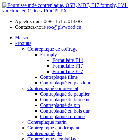
Appelez-nous
0086-15152013388
Contactez-nous
roc@plywood.cn
Maison
Produits
Contreplaqué de coffrage
Formply
Formulaire F14
Formulaire F17
Formulaire F22
Contreplaqué filmé
Contreplaqué en plastique
Contreplaqué commercial
Contreplaqué de peuplier
Contreplaqué de bouleau
Contreplaqué de pin
Contreplaqué en bois dur
Contreplaqué combiné
Contreplaqué marin
Contreplaqué antidérapant
Contreplaqué plié
Contreplaqué d'emballage