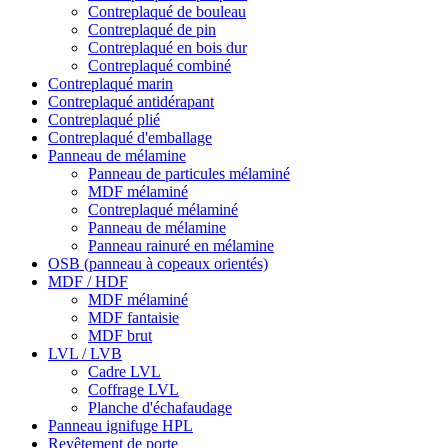
Contreplaqué de bouleau
Contreplaqué de pin
Contreplaqué en bois dur
Contreplaqué combiné
Contreplaqué marin
Contreplaqué antidérapant
Contreplaqué plié
Contreplaqué d'emballage
Panneau de mélamine
Panneau de particules mélaminé
MDF mélaminé
Contreplaqué mélaminé
Panneau de mélamine
Panneau rainuré en mélamine
OSB (panneau à copeaux orientés)
MDF / HDF
MDF mélaminé
MDF fantaisie
MDF brut
LVL / LVB
Cadre LVL
Coffrage LVL
Planche d'échafaudage
Panneau ignifuge HPL
Revêtement de porte