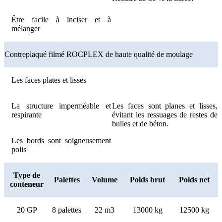
Être facile à inciser et à
mélanger
Contreplaqué filmé ROCPLEX de haute qualité de moulage
Les faces plates et lisses
La structure imperméable et
Les faces sont planes et lisses,
respirante
évitant les ressuages ​​de restes de
bulles et de béton.
Les bords sont soigneusement
polis
Type de
Palettes
Volume
Poids brut
Poids net
conteneur
20 GP
8 palettes
22 m3
13000 kg
12500 kg