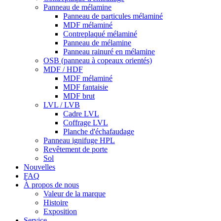
Panneau de mélamine
Panneau de particules mélaminé
MDF mélaminé
Contreplaqué mélaminé
Panneau de mélamine
Panneau rainuré en mélamine
OSB (panneau à copeaux orientés)
MDF / HDF
MDF mélaminé
MDF fantaisie
MDF brut
LVL / LVB
Cadre LVL
Coffrage LVL
Planche d'échafaudage
Panneau ignifuge HPL
Revêtement de porte
Sol
Nouvelles
FAQ
À propos de nous
Valeur de la marque
Histoire
Exposition
Service