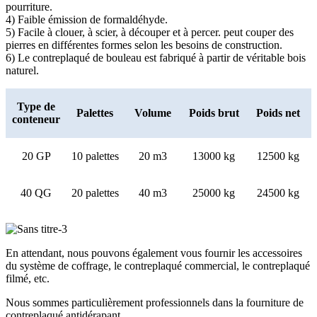
pourriture.
4) Faible émission de formaldéhyde.
5) Facile à clouer, à scier, à découper et à percer. peut couper des
pierres en différentes formes selon les besoins de construction.
6) Le contreplaqué de bouleau est fabriqué à partir de véritable bois
naturel.
Type de
Palettes
Volume
Poids brut
Poids net
conteneur
20 GP
10 palettes
20 m3
13000 kg
12500 kg
40 QG
20 palettes
40 m3
25000 kg
24500 kg
En attendant, nous pouvons également vous fournir les accessoires
du système de coffrage, le contreplaqué commercial, le contreplaqué
filmé, etc.
Nous sommes particulièrement professionnels dans la fourniture de
contreplaqué antidérapant.