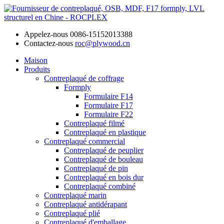
Appelez-nous
0086-15152013388
Contactez-nous
roc@plywood.cn
Maison
Produits
Contreplaqué de coffrage
Formply
Formulaire F14
Formulaire F17
Formulaire F22
Contreplaqué filmé
Contreplaqué en plastique
Contreplaqué commercial
Contreplaqué de peuplier
Contreplaqué de bouleau
Contreplaqué de pin
Contreplaqué en bois dur
Contreplaqué combiné
Contreplaqué marin
Contreplaqué antidérapant
Contreplaqué plié
Contreplaqué d'emballage