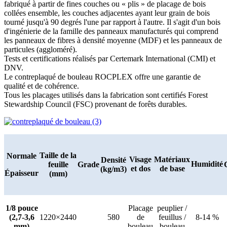
fabriqué à partir de fines couches ou « plis » de placage de bois
collées ensemble, les couches adjacentes ayant leur grain de bois
tourné jusqu'à 90 degrés l'une par rapport à l'autre. Il s'agit d'un bois
d'ingénierie de la famille des panneaux manufacturés qui comprend
les panneaux de fibres à densité moyenne (MDF) et les panneaux de
particules (aggloméré).
Tests et certifications réalisés par Certemark International (CMI) et
DNV.
Le contreplaqué de bouleau ROCPLEX offre une garantie de
qualité et de cohérence.
Tous les placages utilisés dans la fabrication sont certifiés Forest
Stewardship Council (FSC) provenant de forêts durables.
Taille de la
Normale
Visage
Matériaux
Densité
Humidité
feuille
Grade
et dos
de base
(kg/m3)
Épaisseur
(mm)
1/8 pouce
Placage
peuplier /
(2,7-3,6
1220×2440
580
de
feuillus /
8-14 %
mm)
bouleau
bouleau