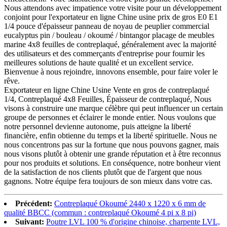
Nous attendons avec impatience votre visite pour un développement
conjoint pour l'exportateur en ligne Chine usine prix de gros E0 E1
1/4 pouce d'épaisseur panneau de noyau de peuplier commercial
eucalyptus pin / bouleau / okoumé / bintangor placage de meubles
marine 4x8 feuilles de contreplaqué, généralement avec la majorité
des utilisateurs et des commerçants d'entreprise pour fournir les
meilleures solutions de haute qualité et un excellent service.
Bienvenue à nous rejoindre, innovons ensemble, pour faire voler le
rêve.
Exportateur en ligne Chine Usine Vente en gros de contreplaqué
1/4, Contreplaqué 4x8 Feuilles, Épaisseur de contreplaqué, Nous
visons à construire une marque célèbre qui peut influencer un certain
groupe de personnes et éclairer le monde entier. Nous voulons que
notre personnel devienne autonome, puis atteigne la liberté
financière, enfin obtienne du temps et la liberté spirituelle. Nous ne
nous concentrons pas sur la fortune que nous pouvons gagner, mais
nous visons plutôt à obtenir une grande réputation et à être reconnus
pour nos produits et solutions. En conséquence, notre bonheur vient
de la satisfaction de nos clients plutôt que de l'argent que nous
gagnons. Notre équipe fera toujours de son mieux dans votre cas.
Précédent:
Contreplaqué Okoumé 2440 x 1220 x 6 mm de
qualité BBCC (commun : contreplaqué Okoumé 4 pi x 8 pi)
Suivant:
Poutre LVL 100 % d'origine chinoise, charpente LVL,