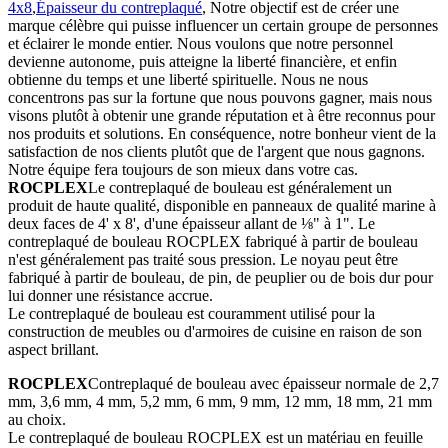
4x8
,
Épaisseur du contreplaqué
, Notre objectif est de créer une
marque célèbre qui puisse influencer un certain groupe de personnes
et éclairer le monde entier. Nous voulons que notre personnel
devienne autonome, puis atteigne la liberté financière, et enfin
obtienne du temps et une liberté spirituelle. Nous ne nous
concentrons pas sur la fortune que nous pouvons gagner, mais nous
visons plutôt à obtenir une grande réputation et à être reconnus pour
nos produits et solutions. En conséquence, notre bonheur vient de la
satisfaction de nos clients plutôt que de l'argent que nous gagnons.
Notre équipe fera toujours de son mieux dans votre cas.
ROCPLEX
Le contreplaqué de bouleau est généralement un
produit de haute qualité, disponible en panneaux de qualité marine à
deux faces de 4' x 8', d'une épaisseur allant de ⅛" à 1". Le
contreplaqué de bouleau ROCPLEX fabriqué à partir de bouleau
n'est généralement pas traité sous pression. Le noyau peut être
fabriqué à partir de bouleau, de pin, de peuplier ou de bois dur pour
lui donner une résistance accrue.
Le contreplaqué de bouleau est couramment utilisé pour la
construction de meubles ou d'armoires de cuisine en raison de son
aspect brillant.
ROCPLEX
Contreplaqué de bouleau avec épaisseur normale de 2,7
mm, 3,6 mm, 4 mm, 5,2 mm, 6 mm, 9 mm, 12 mm, 18 mm, 21 mm
au choix.
Le contreplaqué de bouleau ROCPLEX est un matériau en feuille