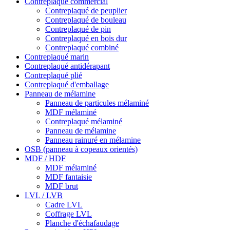
Contreplaqué commercial
Contreplaqué de peuplier
Contreplaqué de bouleau
Contreplaqué de pin
Contreplaqué en bois dur
Contreplaqué combiné
Contreplaqué marin
Contreplaqué antidérapant
Contreplaqué plié
Contreplaqué d'emballage
Panneau de mélamine
Panneau de particules mélaminé
MDF mélaminé
Contreplaqué mélaminé
Panneau de mélamine
Panneau rainuré en mélamine
OSB (panneau à copeaux orientés)
MDF / HDF
MDF mélaminé
MDF fantaisie
MDF brut
LVL / LVB
Cadre LVL
Coffrage LVL
Planche d'échafaudage