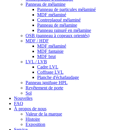
Panneau de mélamine
Panneau de particules mélaminé
MDF mélaminé
Contreplaqué mélaminé
Panneau de mélamine
Panneau rainuré en mélamine
OSB (panneau à copeaux orientés)
MDF / HDF
MDF mélaminé
MDF fantaisie
MDF brut
LVL / LVB
Cadre LVL
Coffrage LVL
Planche d'échafaudage
Panneau ignifuge HPL
Revêtement de porte
Sol
Nouvelles
FAQ
À propos de nous
Valeur de la marque
Histoire
Exposition
Service