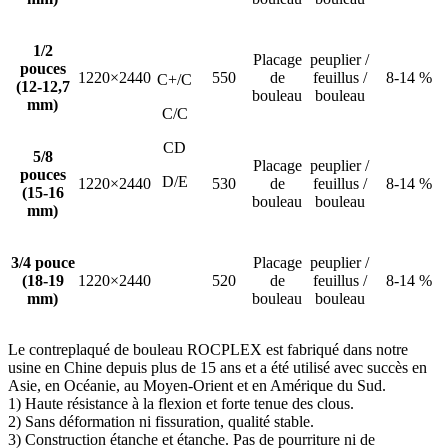
1/2
Placage
peuplier /
pouces
1220×2440
550
de
feuillus /
8-14 %
C+/C
(12-12,7
bouleau
bouleau
mm)
C/C
CD
5/8
Placage
peuplier /
pouces
D/E
1220×2440
530
de
feuillus /
8-14 %
(15-16
bouleau
bouleau
mm)
3/4 pouce
Placage
peuplier /
(18-19
1220×2440
520
de
feuillus /
8-14 %
mm)
bouleau
bouleau
Le contreplaqué de bouleau ROCPLEX est fabriqué dans notre
usine en Chine depuis plus de 15 ans et a été utilisé avec succès en
Asie, en Océanie, au Moyen-Orient et en Amérique du Sud.
1) Haute résistance à la flexion et forte tenue des clous.
2) Sans déformation ni fissuration, qualité stable.
3) Construction étanche et étanche. Pas de pourriture ni de