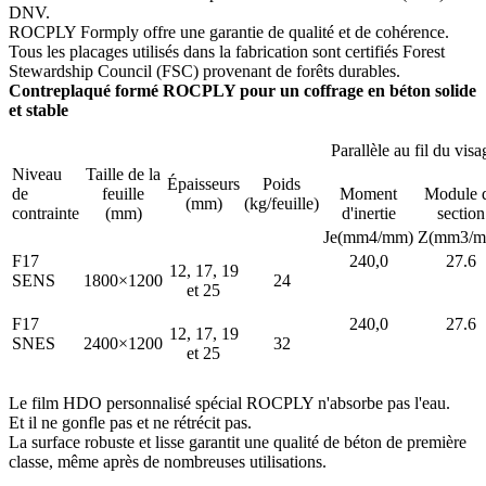
DNV.
ROCPLY Formply offre une garantie de qualité et de cohérence.
Tous les placages utilisés dans la fabrication sont certifiés Forest
Stewardship Council (FSC) provenant de forêts durables.
Contreplaqué formé ROCPLY pour un coffrage en béton solide
et stable
Parallèle au fil du visa
Niveau
Taille de la
Épaisseurs
Poids
de
feuille
Moment
Module 
(mm)
(kg/feuille)
contrainte
(mm)
d'inertie
section
Je(mm4/mm)
Z(mm3/m
F17
240,0
27.6
12, 17, 19
SENS
1800×1200
24
et 25
F17
240,0
27.6
12, 17, 19
SNES
2400×1200
32
et 25
Le film HDO personnalisé spécial ROCPLY n'absorbe pas l'eau.
Et il ne gonfle pas et ne rétrécit pas.
La surface robuste et lisse garantit une qualité de béton de première
classe, même après de nombreuses utilisations.