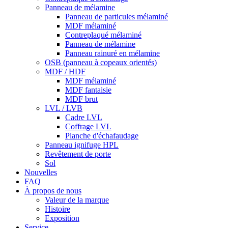
Panneau de mélamine
Panneau de particules mélaminé
MDF mélaminé
Contreplaqué mélaminé
Panneau de mélamine
Panneau rainuré en mélamine
OSB (panneau à copeaux orientés)
MDF / HDF
MDF mélaminé
MDF fantaisie
MDF brut
LVL / LVB
Cadre LVL
Coffrage LVL
Planche d'échafaudage
Panneau ignifuge HPL
Revêtement de porte
Sol
Nouvelles
FAQ
À propos de nous
Valeur de la marque
Histoire
Exposition
Service