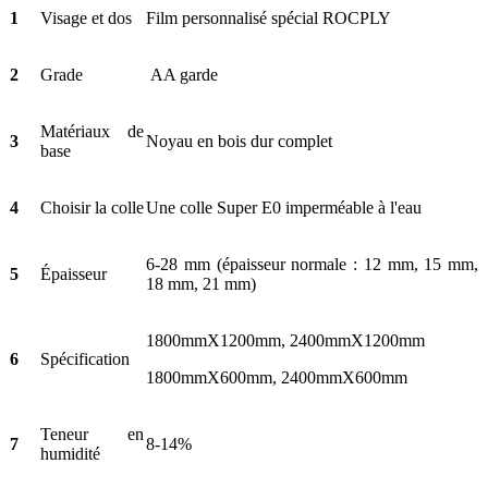
1
Visage et dos
Film personnalisé spécial ROCPLY
2
Grade
AA garde
Matériaux de
3
Noyau en bois dur complet
base
4
Choisir la colle
Une colle Super E0 imperméable à l'eau
6-28 mm (épaisseur normale : 12 mm, 15 mm,
5
Épaisseur
18 mm, 21 mm)
1800mmX1200mm, 2400mmX1200mm
6
Spécification
1800mmX600mm, 2400mmX600mm
Teneur en
7
8-14%
humidité