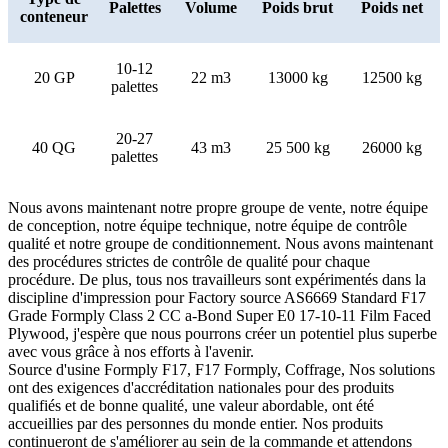
Palettes
Volume
Poids brut
Poids net
conteneur
10-12
20 GP
22 m3
13000 kg
12500 kg
palettes
20-27
40 QG
43 m3
25 500 kg
26000 kg
palettes
Nous avons maintenant notre propre groupe de vente, notre équipe
de conception, notre équipe technique, notre équipe de contrôle
qualité et notre groupe de conditionnement. Nous avons maintenant
des procédures strictes de contrôle de qualité pour chaque
procédure. De plus, tous nos travailleurs sont expérimentés dans la
discipline d'impression pour Factory source AS6669 Standard F17
Grade Formply Class 2 CC a-Bond Super E0 17-10-11 Film Faced
Plywood, j'espère que nous pourrons créer un potentiel plus superbe
avec vous grâce à nos efforts à l'avenir.
Source d'usine Formply F17, F17 Formply, Coffrage, Nos solutions
ont des exigences d'accréditation nationales pour des produits
qualifiés et de bonne qualité, une valeur abordable, ont été
accueillies par des personnes du monde entier. Nos produits
continueront de s'améliorer au sein de la commande et attendons