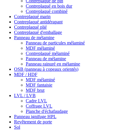
Contreplaqué de pin
Contreplaqué en bois dur
Contreplaqué combiné
Contreplaqué marin
Contreplaqué antidérapant
Contreplaqué plié
Contreplaqué d'emballage
Panneau de mélamine
Panneau de particules mélaminé
MDF mélaminé
Contreplaqué mélaminé
Panneau de mélamine
Panneau rainuré en mélamine
OSB (panneau à copeaux orientés)
MDF / HDF
MDF mélaminé
MDF fantaisie
MDF brut
LVL / LVB
Cadre LVL
Coffrage LVL
Planche d'échafaudage
Panneau ignifuge HPL
Revêtement de porte
Sol