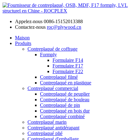
Appelez-nous
0086-15152013388
Contactez-nous
roc@plywood.cn
Maison
Produits
Contreplaqué de coffrage
Formply
Formulaire F14
Formulaire F17
Formulaire F22
Contreplaqué filmé
Contreplaqué en plastique
Contreplaqué commercial
Contreplaqué de peuplier
Contreplaqué de bouleau
Contreplaqué de pin
Contreplaqué en bois dur
Contreplaqué combiné
Contreplaqué marin
Contreplaqué antidérapant
Contreplaqué plié
Contreplaqué d'emballage