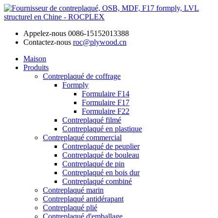
Appelez-nous
0086-15152013388
Contactez-nous
roc@plywood.cn
Maison
Produits
Contreplaqué de coffrage
Formply
Formulaire F14
Formulaire F17
Formulaire F22
Contreplaqué filmé
Contreplaqué en plastique
Contreplaqué commercial
Contreplaqué de peuplier
Contreplaqué de bouleau
Contreplaqué de pin
Contreplaqué en bois dur
Contreplaqué combiné
Contreplaqué marin
Contreplaqué antidérapant
Contreplaqué plié
Contreplaqué d'emballage