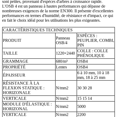
sont petites, provenant d'espèces d'arbres à croissance rapide.
L'OSB 4 est un panneau à hautes performances qui dépasse de
nombreuses exigences de la norme EN300. Il présente d'excellentes
performances en termes d'humidité, de résistance et d'impact, ce qui
en fait le choix idéal pour les utilisations les plus exigeantes.
CARACTÉRISTIQUES TECHNIQUES
ESPÈCES :
Panneau
PRODUIT
PEUPLIER, COMBI,
OSB/4
PIN
COLLE : COLLE
TAILLE
1220×2440
PHÉNOLIQUE
GRAMMAGE
680/m³
OSB4
PROPRIÉTÉ
Lentes
OSB4
6 à 10 mm, 10 à 18
ÉPAISSEUR
mm, 18 à 25 mm
RÉSISTANCE À LA
FLEXION STATIQUE :
N/mm2
30 30 28
HORIZONALE
VERTICALE
N/mm2
15 15 14
MODULE D'ÉLASTIQUE :
N/mm2
5000
HORIZONAL
VERTICALE
N/mm2
2200