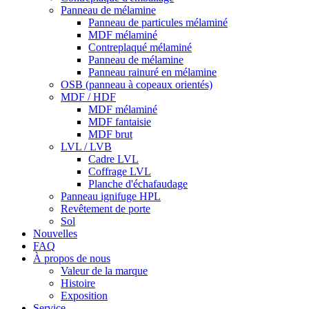
Panneau de mélamine
Panneau de particules mélaminé
MDF mélaminé
Contreplaqué mélaminé
Panneau de mélamine
Panneau rainuré en mélamine
OSB (panneau à copeaux orientés)
MDF / HDF
MDF mélaminé
MDF fantaisie
MDF brut
LVL / LVB
Cadre LVL
Coffrage LVL
Planche d'échafaudage
Panneau ignifuge HPL
Revêtement de porte
Sol
Nouvelles
FAQ
À propos de nous
Valeur de la marque
Histoire
Exposition
Service