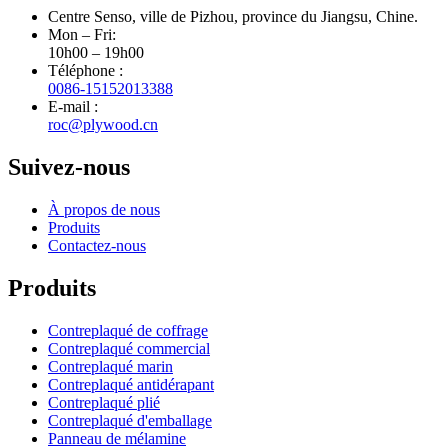
Centre Senso, ville de Pizhou, province du Jiangsu, Chine.
Mon – Fri:
10h00 – 19h00
Téléphone :
0086-15152013388
E-mail :
roc@plywood.cn
Suivez-nous
À propos de nous
Produits
Contactez-nous
Produits
Contreplaqué de coffrage
Contreplaqué commercial
Contreplaqué marin
Contreplaqué antidérapant
Contreplaqué plié
Contreplaqué d'emballage
Panneau de mélamine