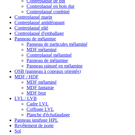
Contreplaqué de pin
Contreplaqué en bois dur
Contreplaqué combiné
Contreplaqué marin
Contreplaqué antidérapant
Contreplaqué plié
Contreplaqué d'emballage
Panneau de mélamine
Panneau de particules mélaminé
MDF mélaminé
Contreplaqué mélaminé
Panneau de mélamine
Panneau rainuré en mélamine
OSB (panneau à copeaux orientés)
MDF / HDF
MDF mélaminé
MDF fantaisie
MDF brut
LVL / LVB
Cadre LVL
Coffrage LVL
Planche d'échafaudage
Panneau ignifuge HPL
Revêtement de porte
Sol