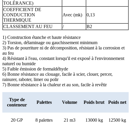
TOLÉRANCE)
COEFFICIENT DE
CONDUCTION
Avec (mk)
0,13
THERMIQUE
CLASSEMENT AU FEU
/
B2
1) Construction étanche et haute résistance
2) Torsion, délaminage ou gauchissement minimum
3) Pas de pourriture ni de décomposition, résistant à la corrosion et
au feu
4) Résistant à l'eau, constant lorsqu'il est exposé à l'environnement
naturel ou humide
5) Faible émission de formaldéhyde
6) Bonne résistance au clouage, facile à scier, clouer, percer,
rainurer, raboter, limer ou polir
7) Bonne résistance à la chaleur et au son, facile à revêtir
Type de
Palettes
Volume
Poids brut
Poids net
conteneur
20 GP
8 palettes
21 m3
13000 kg
12500 kg