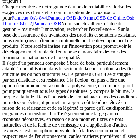
toujours !
Chaque membre de notre grande équipe de rentabilité valorise les
exigences des clients et la communication de l'organisation
pour
Panneau Osb 8×4
,
Panneau OSB de 9 mm
,
OSB de Chine
,
Osb
10 mm
,
Osb 12
,
Panneau OSB
Notre société adhère à l'idée de
gestion « maintenir l'innovation, rechercher l'excellence ». Sur la
base de l'assurance des avantages des produits et solutions existants,
nous renforçons et étendons continuellement le développement de
produits. Notre société insiste sur l'innovation pour promouvoir le
développement durable de l'entreprise et nous faire devenir des
fournisseurs nationaux de haute qualité.
Il s'agit d'un panneau composite à base de bois, particulièrement
adapté à une utilisation dans le secteur de la construction, à des fins
structurelles ou non structurelles. Le panneau OSB 4 se distingue
par son élasticité et sa résistance à la flexion, en plus d'être une
option économique en raison de sa polyvalence, et comme support
pour pratiquement tous les types de toitures, y compris le bitume, la
brique et la tuile. Dans l'industrie de l'emballage, dans des conditions
humides ou sèches, il permet un rapport coût-bénéfice élevé en
raison de sa résistance et de sa légèreté et parce qu'il est disponible
en grandes dimensions. Il offre également une large gamme
d'options décoratives, en raison de son motif en fibres de bois
naturelles et de la facilité de vernissage ou d'application d'autres
textures. C'est une option polyvalente, à la fois économique et
respectueuse de l'environnement, car les matières premières utilisées