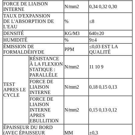
FORCE DE LIAISON
N/mm2
0,34 0,32 0,30
INTERNE
TAUX D'EXPANSION
DE L'ABSORPTION DE
%
≤8
L'EAU
DENSITÉ
KG/M3
640±20
HUMIDITÉ
%
9±4
ÉMISSION DE
≤0,03 EST LA
PPM
FORMALDÉHYDE
QUALITÉ
RÉSISTANCE
À LA FLEXION
N/mm2
11 10 9
STATIQUE :
PARALLÈLE
FORCE DE
TEST
LIAISON
N/mm2
0,18 0,15 0,13
APRES LE
INTERNE
CYCLE
FORCE DE
LIAISON
INTERNE
N/mm2
0,15 0,13 0,12
APRES
EBULLITION
ÉPAISSEUR DU BORD
(AVEC ÉPAISSEUR
MM
±0,3