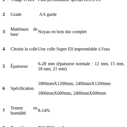
2
Grade
AA garde
Matériaux de
3
Noyau en bois dur complet
base
4
Choisir la colle
Une colle Super E0 imperméable à l'eau
6-28 mm (épaisseur normale : 12 mm, 15 mm,
5
Épaisseur
18 mm, 21 mm)
1800mmX1200mm, 2400mmX1200mm
6
Spécification
1800mmX600mm, 2400mmX600mm
Teneur en
7
8-14%
humidité