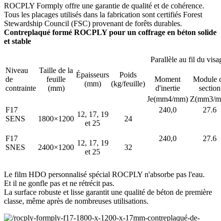
ROCPLY Formply offre une garantie de qualité et de cohérence.
Tous les placages utilisés dans la fabrication sont certifiés Forest
Stewardship Council (FSC) provenant de forêts durables.
Contreplaqué formé ROCPLY pour un coffrage en béton solide
et stable
Parallèle au fil du visa
Niveau
Taille de la
Épaisseurs
Poids
de
feuille
Moment
Module 
(mm)
(kg/feuille)
contrainte
(mm)
d'inertie
section
Je(mm4/mm)
Z(mm3/m
F17
240,0
27.6
12, 17, 19
SENS
1800×1200
24
et 25
F17
240,0
27.6
12, 17, 19
SNES
2400×1200
32
et 25
Le film HDO personnalisé spécial ROCPLY n'absorbe pas l'eau.
Et il ne gonfle pas et ne rétrécit pas.
La surface robuste et lisse garantit une qualité de béton de première
classe, même après de nombreuses utilisations.