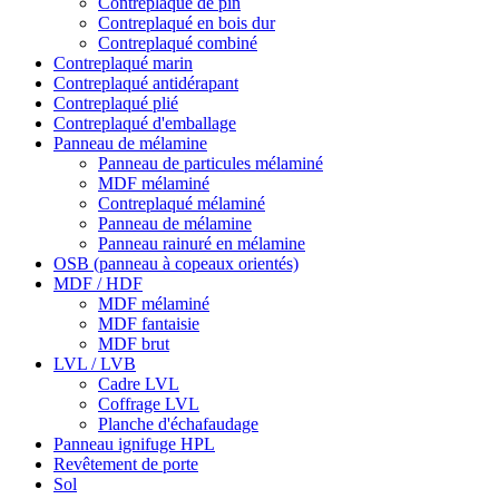
Contreplaqué de pin
Contreplaqué en bois dur
Contreplaqué combiné
Contreplaqué marin
Contreplaqué antidérapant
Contreplaqué plié
Contreplaqué d'emballage
Panneau de mélamine
Panneau de particules mélaminé
MDF mélaminé
Contreplaqué mélaminé
Panneau de mélamine
Panneau rainuré en mélamine
OSB (panneau à copeaux orientés)
MDF / HDF
MDF mélaminé
MDF fantaisie
MDF brut
LVL / LVB
Cadre LVL
Coffrage LVL
Planche d'échafaudage
Panneau ignifuge HPL
Revêtement de porte
Sol