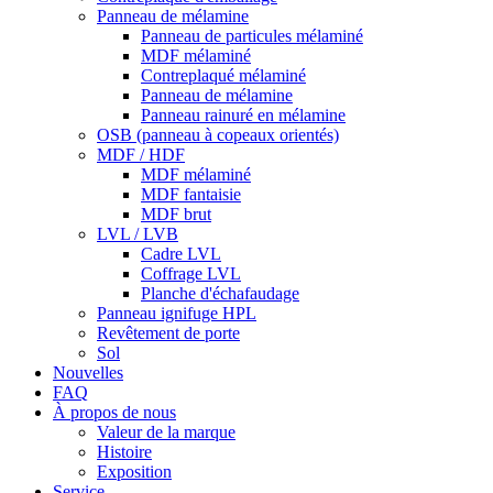
Panneau de mélamine
Panneau de particules mélaminé
MDF mélaminé
Contreplaqué mélaminé
Panneau de mélamine
Panneau rainuré en mélamine
OSB (panneau à copeaux orientés)
MDF / HDF
MDF mélaminé
MDF fantaisie
MDF brut
LVL / LVB
Cadre LVL
Coffrage LVL
Planche d'échafaudage
Panneau ignifuge HPL
Revêtement de porte
Sol
Nouvelles
FAQ
À propos de nous
Valeur de la marque
Histoire
Exposition
Service