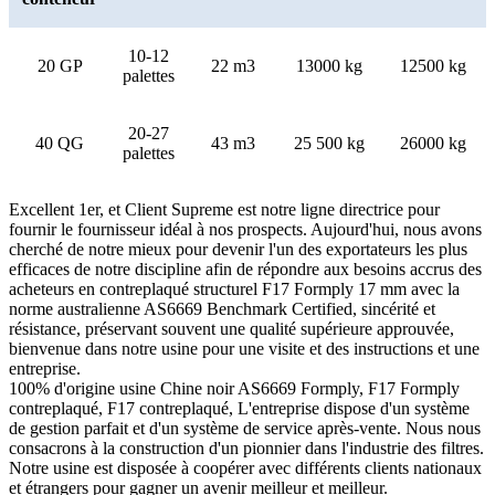
10-12
20 GP
22 m3
13000 kg
12500 kg
palettes
20-27
40 QG
43 m3
25 500 kg
26000 kg
palettes
Excellent 1er, et Client Supreme est notre ligne directrice pour
fournir le fournisseur idéal à nos prospects. Aujourd'hui, nous avons
cherché de notre mieux pour devenir l'un des exportateurs les plus
efficaces de notre discipline afin de répondre aux besoins accrus des
acheteurs en contreplaqué structurel F17 Formply 17 mm avec la
norme australienne AS6669 Benchmark Certified, sincérité et
résistance, préservant souvent une qualité supérieure approuvée,
bienvenue dans notre usine pour une visite et des instructions et une
entreprise.
100% d'origine usine Chine noir AS6669 Formply, F17 Formply
contreplaqué, F17 contreplaqué, L'entreprise dispose d'un système
de gestion parfait et d'un système de service après-vente. Nous nous
consacrons à la construction d'un pionnier dans l'industrie des filtres.
Notre usine est disposée à coopérer avec différents clients nationaux
et étrangers pour gagner un avenir meilleur et meilleur.