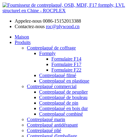
Appelez-nous
0086-15152013388
Contactez-nous
roc@plywood.cn
Maison
Produits
Contreplaqué de coffrage
Formply
Formulaire F14
Formulaire F17
Formulaire F22
Contreplaqué filmé
Contreplaqué en plastique
Contreplaqué commercial
Contreplaqué de peuplier
Contreplaqué de bouleau
Contreplaqué de pin
Contreplaqué en bois dur
Contreplaqué combiné
Contreplaqué marin
Contreplaqué antidérapant
Contreplaqué plié
Contreplaqué d'emballage