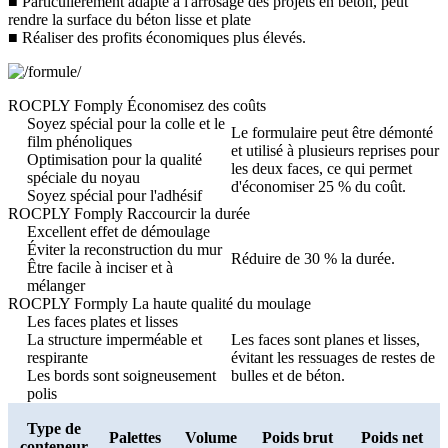
■ Particulièrement adapté à l'arrosage des projets en béton, peut
rendre la surface du béton lisse et plate
■ Réaliser des profits économiques plus élevés.
ROCPLY Fomply Économisez des coûts
Soyez spécial pour la colle et le
Le formulaire peut être démonté
film phénoliques
et utilisé à plusieurs reprises pour
Optimisation pour la qualité
les deux faces, ce qui permet
spéciale du noyau
d'économiser 25 % du coût.
Soyez spécial pour l'adhésif
ROCPLY Fomply Raccourcir la durée
Excellent effet de démoulage
Éviter la reconstruction du mur
Réduire de 30 % la durée.
Être facile à inciser et à
mélanger
ROCPLY Formply La haute qualité du moulage
Les faces plates et lisses
La structure imperméable et
Les faces sont planes et lisses,
respirante
évitant les ressuages ​​de restes de
Les bords sont soigneusement
bulles et de béton.
polis
Type de
Palettes
Volume
Poids brut
Poids net
conteneur