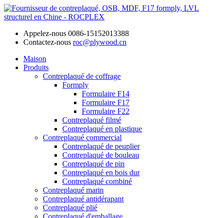
Appelez-nous
0086-15152013388
Contactez-nous
roc@plywood.cn
Maison
Produits
Contreplaqué de coffrage
Formply
Formulaire F14
Formulaire F17
Formulaire F22
Contreplaqué filmé
Contreplaqué en plastique
Contreplaqué commercial
Contreplaqué de peuplier
Contreplaqué de bouleau
Contreplaqué de pin
Contreplaqué en bois dur
Contreplaqué combiné
Contreplaqué marin
Contreplaqué antidérapant
Contreplaqué plié
Contreplaqué d'emballage