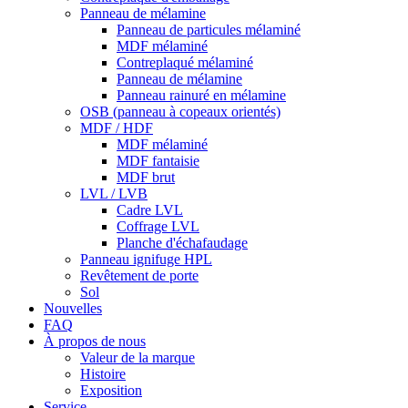
Panneau de mélamine
Panneau de particules mélaminé
MDF mélaminé
Contreplaqué mélaminé
Panneau de mélamine
Panneau rainuré en mélamine
OSB (panneau à copeaux orientés)
MDF / HDF
MDF mélaminé
MDF fantaisie
MDF brut
LVL / LVB
Cadre LVL
Coffrage LVL
Planche d'échafaudage
Panneau ignifuge HPL
Revêtement de porte
Sol
Nouvelles
FAQ
À propos de nous
Valeur de la marque
Histoire
Exposition
Service