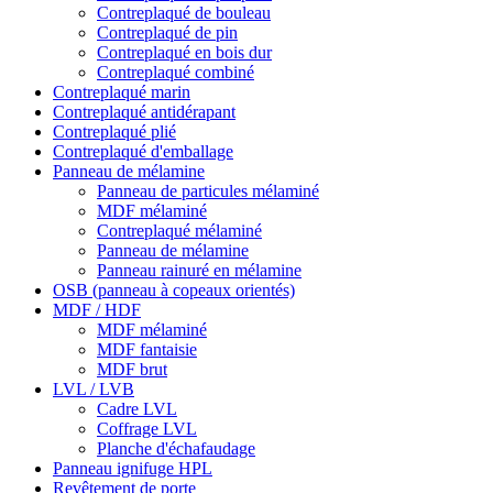
Contreplaqué de bouleau
Contreplaqué de pin
Contreplaqué en bois dur
Contreplaqué combiné
Contreplaqué marin
Contreplaqué antidérapant
Contreplaqué plié
Contreplaqué d'emballage
Panneau de mélamine
Panneau de particules mélaminé
MDF mélaminé
Contreplaqué mélaminé
Panneau de mélamine
Panneau rainuré en mélamine
OSB (panneau à copeaux orientés)
MDF / HDF
MDF mélaminé
MDF fantaisie
MDF brut
LVL / LVB
Cadre LVL
Coffrage LVL
Planche d'échafaudage
Panneau ignifuge HPL
Revêtement de porte