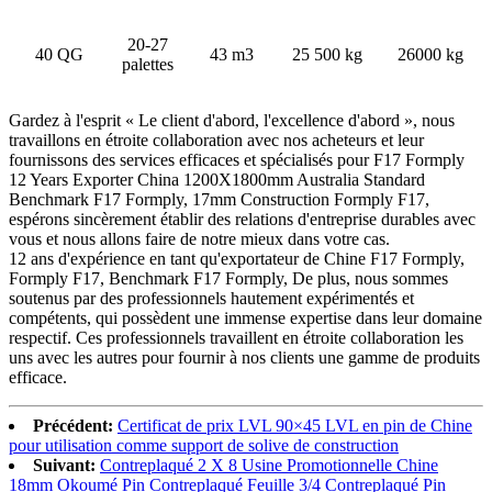
20-27
40 QG
43 m3
25 500 kg
26000 kg
palettes
Gardez à l'esprit « Le client d'abord, l'excellence d'abord », nous
travaillons en étroite collaboration avec nos acheteurs et leur
fournissons des services efficaces et spécialisés pour F17 Formply
12 Years Exporter China 1200X1800mm Australia Standard
Benchmark F17 Formply, 17mm Construction Formply F17,
espérons sincèrement établir des relations d'entreprise durables avec
vous et nous allons faire de notre mieux dans votre cas.
12 ans d'expérience en tant qu'exportateur de Chine F17 Formply,
Formply F17, Benchmark F17 Formply, De plus, nous sommes
soutenus par des professionnels hautement expérimentés et
compétents, qui possèdent une immense expertise dans leur domaine
respectif. Ces professionnels travaillent en étroite collaboration les
uns avec les autres pour fournir à nos clients une gamme de produits
efficace.
Précédent:
Certificat de prix LVL 90×45 LVL en pin de Chine
pour utilisation comme support de solive de construction
Suivant:
Contreplaqué 2 X 8 Usine Promotionnelle Chine
18mm Okoumé Pin Contreplaqué Feuille 3/4 Contreplaqué Pin