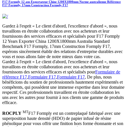
F17 Formply 12 ans Exportateur Chine 1200X1800mm Norme australienne Référence
F17 Formply, 17mm Construction Formply F17
Gardez à l'esprit « Le client d'abord, l'excellence d'abord », nous
travaillons en étroite collaboration avec nos acheteurs et leur
fournissons des services efficaces et spécialisés pour F17 Formply
12 Years Exporter China 1200X1800mm Australia Standard
Benchmark F17 Formply, 17mm Construction Formply F17,
espérons sincèrement établir des relations d'entreprise durables avec
vous et nous allons faire de notre mieux dans votre cas.
Gardez à l'esprit « Le client d'abord, l'excellence d'abord », nous
travaillons en étroite collaboration avec nos acheteurs et leur
fournissons des services efficaces et spécialisés pour
Formulaire de
référence F17
,
Formulaire F17
,
Formulaire F17
, De plus, nous
bénéficions du soutien de professionnels hautement expérimentés et
compétents, qui possèdent une immense expertise dans leur domaine
respectif. Ces professionnels travaillent en étroite collaboration les
uns avec les autres pour fournir à nos clients une gamme de produits
efficace.
MT
ROCPLY
F17 Formply est un contreplaqué fabriqué avec une
superposition haute densité (HDO) de papier infusé de résine
phénolique pour vous offrir une finition hors forme étonnante et son