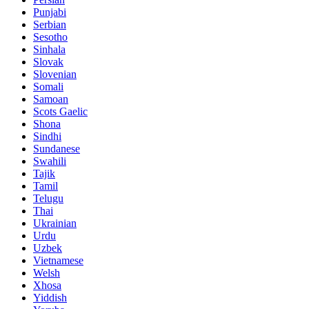
Punjabi
Serbian
Sesotho
Sinhala
Slovak
Slovenian
Somali
Samoan
Scots Gaelic
Shona
Sindhi
Sundanese
Swahili
Tajik
Tamil
Telugu
Thai
Ukrainian
Urdu
Uzbek
Vietnamese
Welsh
Xhosa
Yiddish