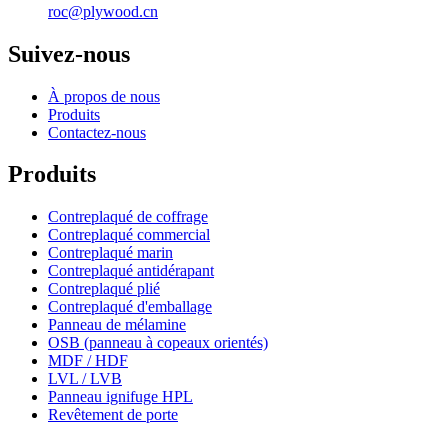
roc@plywood.cn
Suivez-nous
À propos de nous
Produits
Contactez-nous
Produits
Contreplaqué de coffrage
Contreplaqué commercial
Contreplaqué marin
Contreplaqué antidérapant
Contreplaqué plié
Contreplaqué d'emballage
Panneau de mélamine
OSB (panneau à copeaux orientés)
MDF / HDF
LVL / LVB
Panneau ignifuge HPL
Revêtement de porte