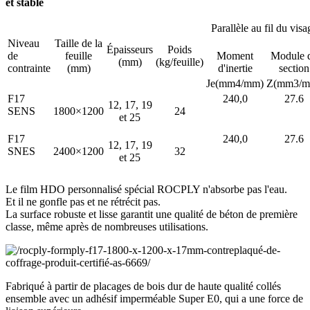
et stable
Parallèle au fil du visa
Niveau
Taille de la
Épaisseurs
Poids
de
feuille
Moment
Module 
(mm)
(kg/feuille)
contrainte
(mm)
d'inertie
section
Je(mm4/mm)
Z(mm3/m
F17
240,0
27.6
12, 17, 19
SENS
1800×1200
24
et 25
F17
240,0
27.6
12, 17, 19
SNES
2400×1200
32
et 25
Le film HDO personnalisé spécial ROCPLY n'absorbe pas l'eau.
Et il ne gonfle pas et ne rétrécit pas.
La surface robuste et lisse garantit une qualité de béton de première
classe, même après de nombreuses utilisations.
Fabriqué à partir de placages de bois dur de haute qualité collés
ensemble avec un adhésif imperméable Super E0, qui a une force de