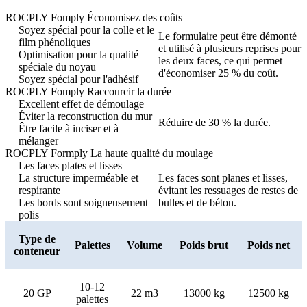
ROCPLY Fomply Économisez des coûts
Soyez spécial pour la colle et le
Le formulaire peut être démonté
film phénoliques
et utilisé à plusieurs reprises pour
Optimisation pour la qualité
les deux faces, ce qui permet
spéciale du noyau
d'économiser 25 % du coût.
Soyez spécial pour l'adhésif
ROCPLY Fomply Raccourcir la durée
Excellent effet de démoulage
Éviter la reconstruction du mur
Réduire de 30 % la durée.
Être facile à inciser et à
mélanger
ROCPLY Formply La haute qualité du moulage
Les faces plates et lisses
La structure imperméable et
Les faces sont planes et lisses,
respirante
évitant les ressuages ​​de restes de
Les bords sont soigneusement
bulles et de béton.
polis
Type de
Palettes
Volume
Poids brut
Poids net
conteneur
10-12
20 GP
22 m3
13000 kg
12500 kg
palettes