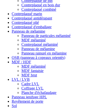
Contreplaqué de pin
Contreplaqué en bois dur
Contreplaqué combiné
Contreplaqué marin
Contreplaqué antidérapant
Contreplaqué plié
Contreplaqué d'emballage
Panneau de mélamine
Panneau de particules mélaminé
MDF mélaminé
Contreplaqué mélaminé
Panneau de mélamine
Panneau rainuré en mélamine
OSB (panneau à copeaux orientés)
MDF / HDF
MDF mélaminé
MDF fantaisie
MDF brut
LVL / LVB
Cadre LVL
Coffrage LVL
Planche d'échafaudage
Panneau ignifuge HPL
Revêtement de porte
Sol