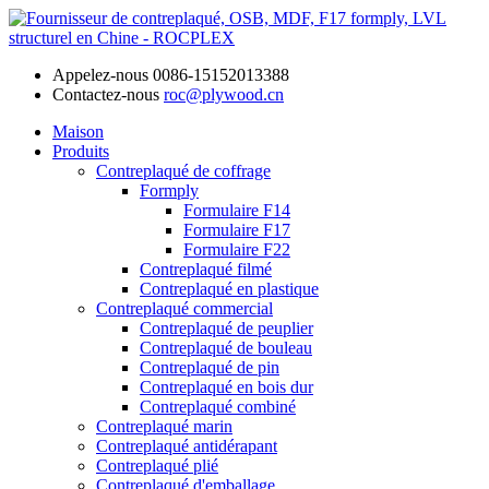
Appelez-nous
0086-15152013388
Contactez-nous
roc@plywood.cn
Maison
Produits
Contreplaqué de coffrage
Formply
Formulaire F14
Formulaire F17
Formulaire F22
Contreplaqué filmé
Contreplaqué en plastique
Contreplaqué commercial
Contreplaqué de peuplier
Contreplaqué de bouleau
Contreplaqué de pin
Contreplaqué en bois dur
Contreplaqué combiné
Contreplaqué marin
Contreplaqué antidérapant
Contreplaqué plié
Contreplaqué d'emballage