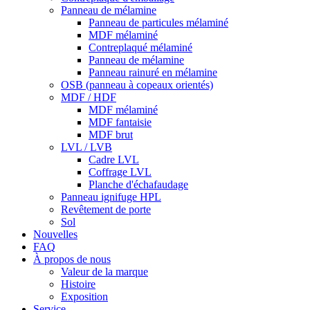
Panneau de mélamine
Panneau de particules mélaminé
MDF mélaminé
Contreplaqué mélaminé
Panneau de mélamine
Panneau rainuré en mélamine
OSB (panneau à copeaux orientés)
MDF / HDF
MDF mélaminé
MDF fantaisie
MDF brut
LVL / LVB
Cadre LVL
Coffrage LVL
Planche d'échafaudage
Panneau ignifuge HPL
Revêtement de porte
Sol
Nouvelles
FAQ
À propos de nous
Valeur de la marque
Histoire
Exposition
Service