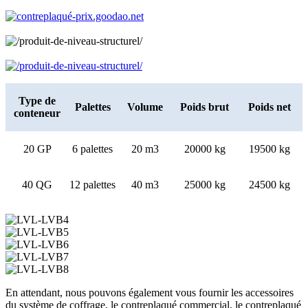
Type de
Palettes
Volume
Poids brut
Poids net
conteneur
20 GP
6 palettes
20 m3
20000 kg
19500 kg
40 QG
12 palettes
40 m3
25000 kg
24500 kg
En attendant, nous pouvons également vous fournir les accessoires
du système de coffrage, le contreplaqué commercial, le contreplaqué