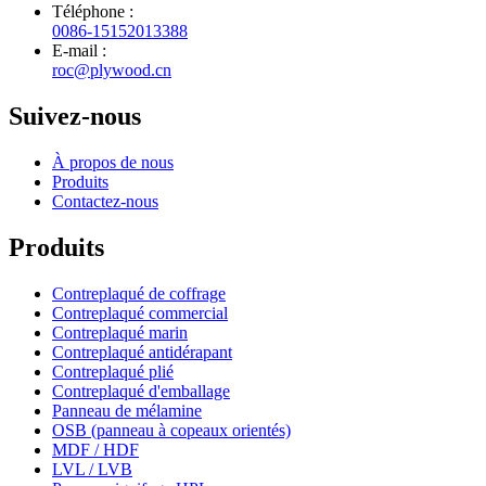
Téléphone :
0086-15152013388
E-mail :
roc@plywood.cn
Suivez-nous
À propos de nous
Produits
Contactez-nous
Produits
Contreplaqué de coffrage
Contreplaqué commercial
Contreplaqué marin
Contreplaqué antidérapant
Contreplaqué plié
Contreplaqué d'emballage
Panneau de mélamine
OSB (panneau à copeaux orientés)
MDF / HDF
LVL / LVB