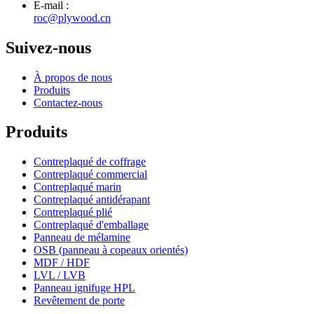
E-mail :
roc@plywood.cn
Suivez-nous
À propos de nous
Produits
Contactez-nous
Produits
Contreplaqué de coffrage
Contreplaqué commercial
Contreplaqué marin
Contreplaqué antidérapant
Contreplaqué plié
Contreplaqué d'emballage
Panneau de mélamine
OSB (panneau à copeaux orientés)
MDF / HDF
LVL / LVB
Panneau ignifuge HPL
Revêtement de porte