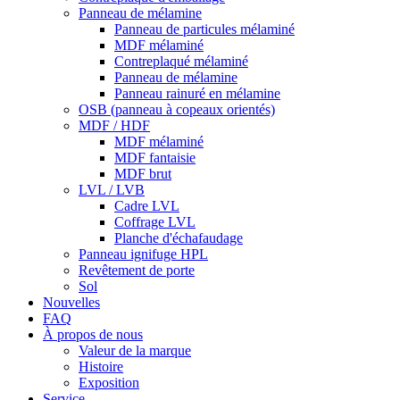
Panneau de mélamine
Panneau de particules mélaminé
MDF mélaminé
Contreplaqué mélaminé
Panneau de mélamine
Panneau rainuré en mélamine
OSB (panneau à copeaux orientés)
MDF / HDF
MDF mélaminé
MDF fantaisie
MDF brut
LVL / LVB
Cadre LVL
Coffrage LVL
Planche d'échafaudage
Panneau ignifuge HPL
Revêtement de porte
Sol
Nouvelles
FAQ
À propos de nous
Valeur de la marque
Histoire
Exposition
Service