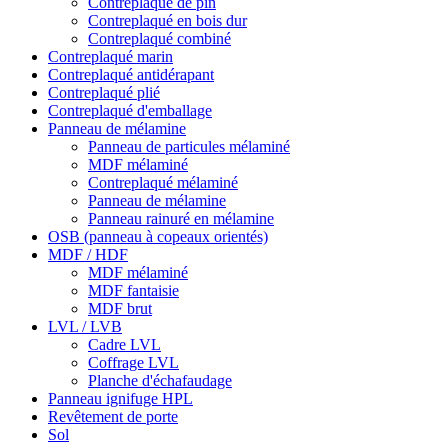
Contreplaqué de pin
Contreplaqué en bois dur
Contreplaqué combiné
Contreplaqué marin
Contreplaqué antidérapant
Contreplaqué plié
Contreplaqué d'emballage
Panneau de mélamine
Panneau de particules mélaminé
MDF mélaminé
Contreplaqué mélaminé
Panneau de mélamine
Panneau rainuré en mélamine
OSB (panneau à copeaux orientés)
MDF / HDF
MDF mélaminé
MDF fantaisie
MDF brut
LVL / LVB
Cadre LVL
Coffrage LVL
Planche d'échafaudage
Panneau ignifuge HPL
Revêtement de porte
Sol