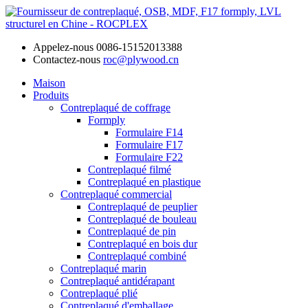
Appelez-nous
0086-15152013388
Contactez-nous
roc@plywood.cn
Maison
Produits
Contreplaqué de coffrage
Formply
Formulaire F14
Formulaire F17
Formulaire F22
Contreplaqué filmé
Contreplaqué en plastique
Contreplaqué commercial
Contreplaqué de peuplier
Contreplaqué de bouleau
Contreplaqué de pin
Contreplaqué en bois dur
Contreplaqué combiné
Contreplaqué marin
Contreplaqué antidérapant
Contreplaqué plié
Contreplaqué d'emballage