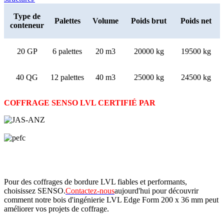
Type de
Palettes
Volume
Poids brut
Poids net
conteneur
20 GP
6 palettes
20 m3
20000 kg
19500 kg
40 QG
12 palettes
40 m3
25000 kg
24500 kg
COFFRAGE SENSO LVL CERTIFIÉ PAR
Pour des coffrages de bordure LVL fiables et performants,
choisissez SENSO.
Contactez-nous
aujourd'hui pour découvrir
comment notre bois d'ingénierie LVL Edge Form 200 x 36 mm peut
améliorer vos projets de coffrage.