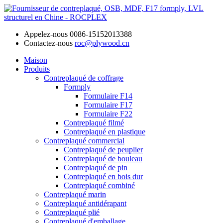
Appelez-nous
0086-15152013388
Contactez-nous
roc@plywood.cn
Maison
Produits
Contreplaqué de coffrage
Formply
Formulaire F14
Formulaire F17
Formulaire F22
Contreplaqué filmé
Contreplaqué en plastique
Contreplaqué commercial
Contreplaqué de peuplier
Contreplaqué de bouleau
Contreplaqué de pin
Contreplaqué en bois dur
Contreplaqué combiné
Contreplaqué marin
Contreplaqué antidérapant
Contreplaqué plié
Contreplaqué d'emballage