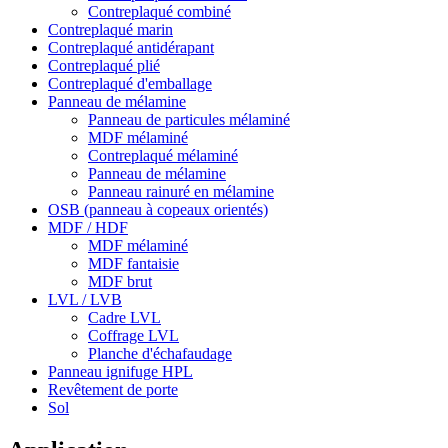
Contreplaqué combiné
Contreplaqué marin
Contreplaqué antidérapant
Contreplaqué plié
Contreplaqué d'emballage
Panneau de mélamine
Panneau de particules mélaminé
MDF mélaminé
Contreplaqué mélaminé
Panneau de mélamine
Panneau rainuré en mélamine
OSB (panneau à copeaux orientés)
MDF / HDF
MDF mélaminé
MDF fantaisie
MDF brut
LVL / LVB
Cadre LVL
Coffrage LVL
Planche d'échafaudage
Panneau ignifuge HPL
Revêtement de porte
Sol