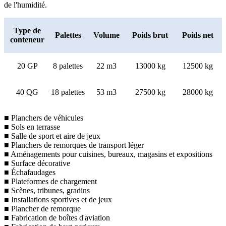
de l'humidité.
Type de
Palettes
Volume
Poids brut
Poids net
conteneur
20 GP
8 palettes
22 m3
13000 kg
12500 kg
40 QG
18 palettes
53 m3
27500 kg
28000 kg
■ Planchers de véhicules
■ Sols en terrasse
■ Salle de sport et aire de jeux
■ Planchers de remorques de transport léger
■ Aménagements pour cuisines, bureaux, magasins et expositions
■ Surface décorative
■ Échafaudages
■ Plateformes de chargement
■ Scènes, tribunes, gradins
■ Installations sportives et de jeux
■ Plancher de remorque
■ Fabrication de boîtes d'aviation