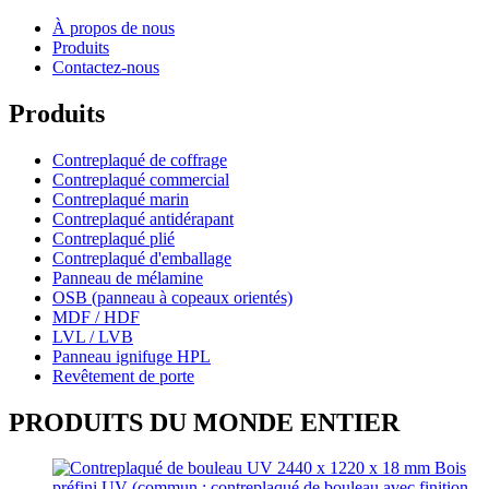
À propos de nous
Produits
Contactez-nous
Produits
Contreplaqué de coffrage
Contreplaqué commercial
Contreplaqué marin
Contreplaqué antidérapant
Contreplaqué plié
Contreplaqué d'emballage
Panneau de mélamine
OSB (panneau à copeaux orientés)
MDF / HDF
LVL / LVB
Panneau ignifuge HPL
Revêtement de porte
PRODUITS DU MONDE ENTIER