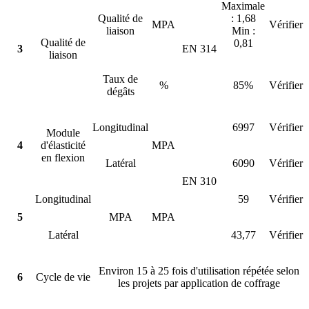
Maximale
Qualité de
: 1,68
MPA
Vérifier
liaison
Min :
Qualité de
0,81
3
EN 314
liaison
Taux de
%
85%
Vérifier
dégâts
Longitudinal
6997
Vérifier
Module
4
d'élasticité
MPA
en flexion
Latéral
6090
Vérifier
EN 310
Longitudinal
59
Vérifier
5
MPA
MPA
Latéral
43,77
Vérifier
Environ 15 à 25 fois d'utilisation répétée selon
6
Cycle de vie
les projets par application de coffrage