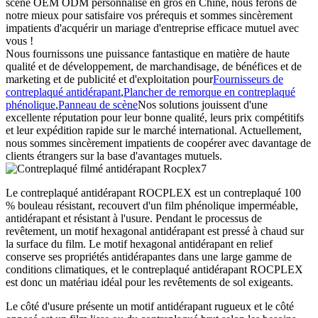
scène OEM ODM personnalisé en gros en Chine, nous ferons de
notre mieux pour satisfaire vos prérequis et sommes sincèrement
impatients d'acquérir un mariage d'entreprise efficace mutuel avec
vous !
Nous fournissons une puissance fantastique en matière de haute
qualité et de développement, de marchandisage, de bénéfices et de
marketing et de publicité et d'exploitation pour
Fournisseurs de
contreplaqué antidérapant
,
Plancher de remorque en contreplaqué
phénolique
,
Panneau de scène
Nos solutions jouissent d'une
excellente réputation pour leur bonne qualité, leurs prix compétitifs
et leur expédition rapide sur le marché international. Actuellement,
nous sommes sincèrement impatients de coopérer avec davantage de
clients étrangers sur la base d'avantages mutuels.
Le contreplaqué antidérapant ROCPLEX est un contreplaqué 100
% bouleau résistant, recouvert d'un film phénolique imperméable,
antidérapant et résistant à l'usure. Pendant le processus de
revêtement, un motif hexagonal antidérapant est pressé à chaud sur
la surface du film. Le motif hexagonal antidérapant en relief
conserve ses propriétés antidérapantes dans une large gamme de
conditions climatiques, et le contreplaqué antidérapant ROCPLEX
est donc un matériau idéal pour les revêtements de sol exigeants.
Le côté d'usure présente un motif antidérapant rugueux et le côté