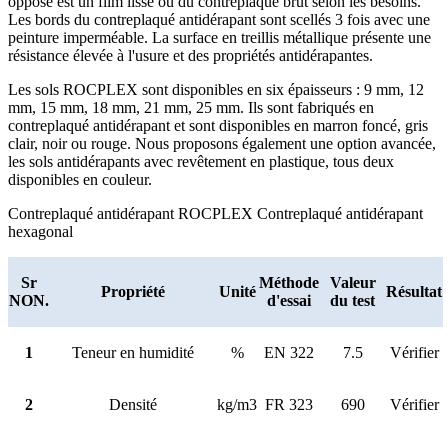
opposé est un film lisse ou du contreplaqué brut selon les besoins.
Les bords du contreplaqué antidérapant sont scellés 3 fois avec une
peinture imperméable. La surface en treillis métallique présente une
résistance élevée à l'usure et des propriétés antidérapantes.
Les sols ROCPLEX sont disponibles en six épaisseurs : 9 mm, 12
mm, 15 mm, 18 mm, 21 mm, 25 mm. Ils sont fabriqués en
contreplaqué antidérapant et sont disponibles en marron foncé, gris
clair, noir ou rouge. Nous proposons également une option avancée,
les sols antidérapants avec revêtement en plastique, tous deux
disponibles en couleur.
Contreplaqué antidérapant ROCPLEX Contreplaqué antidérapant
hexagonal
Sr
Méthode
Valeur
Propriété
Unité
Résultat
NON.
d'essai
du test
1
Teneur en humidité
%
EN 322
7.5
Vérifier
2
Densité
kg/m3
FR 323
690
Vérifier