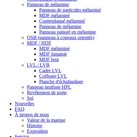
Panneau de mélamine
Panneau de particules mélaminé
MDF mélaminé
Contreplaqué mélaminé
Panneau de mélamine
Panneau rainuré en mélamine
OSB (panneau à copeaux orientés)
MDF / HDF
MDF mélaminé
MDF fantaisie
MDF brut
LVL / LVB
Cadre LVL
Coffrage LVL
Planche d'échafaudage
Panneau ignifuge HPL
Revêtement de porte
Sol
Nouvelles
FAQ
À propos de nous
Valeur de la marque
Histoire
Exposition
Service