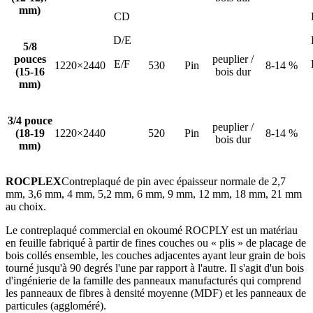
mm)
CD
D/E
5/8
pouces
peuplier /
E/F
1220×2440
530
Pin
8-14 %
(15-16
bois dur
mm)
3/4 pouce
peuplier /
(18-19
1220×2440
520
Pin
8-14 %
bois dur
mm)
ROCPLEX
Contreplaqué de pin avec épaisseur normale de 2,7
mm, 3,6 mm, 4 mm, 5,2 mm, 6 mm, 9 mm, 12 mm, 18 mm, 21 mm
au choix.
Le contreplaqué commercial en okoumé ROCPLY est un matériau
en feuille fabriqué à partir de fines couches ou « plis » de placage de
bois collés ensemble, les couches adjacentes ayant leur grain de bois
tourné jusqu'à 90 degrés l'une par rapport à l'autre. Il s'agit d'un bois
d'ingénierie de la famille des panneaux manufacturés qui comprend
les panneaux de fibres à densité moyenne (MDF) et les panneaux de
particules (aggloméré).