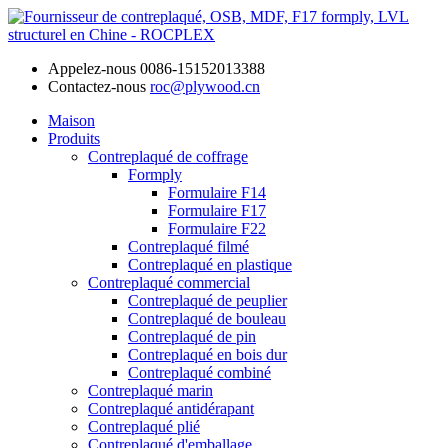
Appelez-nous
0086-15152013388
Contactez-nous
roc@plywood.cn
Maison
Produits
Contreplaqué de coffrage
Formply
Formulaire F14
Formulaire F17
Formulaire F22
Contreplaqué filmé
Contreplaqué en plastique
Contreplaqué commercial
Contreplaqué de peuplier
Contreplaqué de bouleau
Contreplaqué de pin
Contreplaqué en bois dur
Contreplaqué combiné
Contreplaqué marin
Contreplaqué antidérapant
Contreplaqué plié
Contreplaqué d'emballage