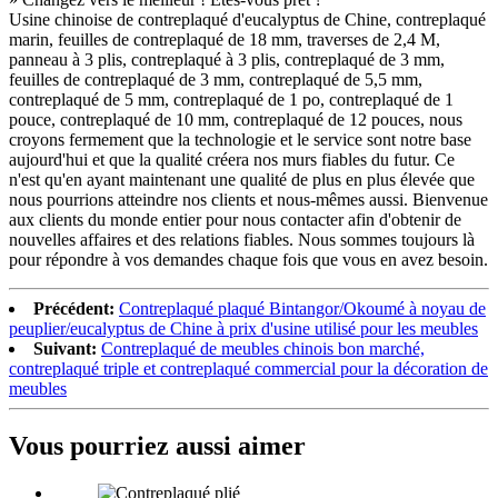
Usine chinoise de contreplaqué d'eucalyptus de Chine, contreplaqué
marin, feuilles de contreplaqué de 18 mm, traverses de 2,4 M,
panneau à 3 plis, contreplaqué à 3 plis, contreplaqué de 3 mm,
feuilles de contreplaqué de 3 mm, contreplaqué de 5,5 mm,
contreplaqué de 5 mm, contreplaqué de 1 po, contreplaqué de 1
pouce, contreplaqué de 10 mm, contreplaqué de 12 pouces, nous
croyons fermement que la technologie et le service sont notre base
aujourd'hui et que la qualité créera nos murs fiables du futur. Ce
n'est qu'en ayant maintenant une qualité de plus en plus élevée que
nous pourrions atteindre nos clients et nous-mêmes aussi. Bienvenue
aux clients du monde entier pour nous contacter afin d'obtenir de
nouvelles affaires et des relations fiables. Nous sommes toujours là
pour répondre à vos demandes chaque fois que vous en avez besoin.
Précédent:
Contreplaqué plaqué Bintangor/Okoumé à noyau de
peuplier/eucalyptus de Chine à prix d'usine utilisé pour les meubles
Suivant:
Contreplaqué de meubles chinois bon marché,
contreplaqué triple et contreplaqué commercial pour la décoration de
meubles
Vous pourriez aussi aimer