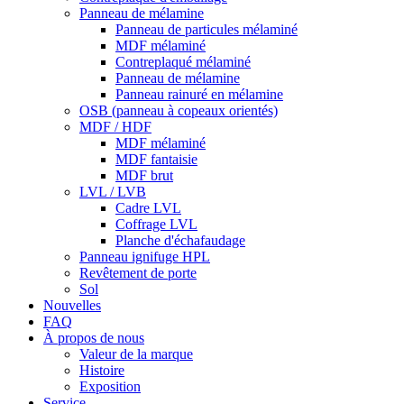
Panneau de mélamine
Panneau de particules mélaminé
MDF mélaminé
Contreplaqué mélaminé
Panneau de mélamine
Panneau rainuré en mélamine
OSB (panneau à copeaux orientés)
MDF / HDF
MDF mélaminé
MDF fantaisie
MDF brut
LVL / LVB
Cadre LVL
Coffrage LVL
Planche d'échafaudage
Panneau ignifuge HPL
Revêtement de porte
Sol
Nouvelles
FAQ
À propos de nous
Valeur de la marque
Histoire
Exposition
Service