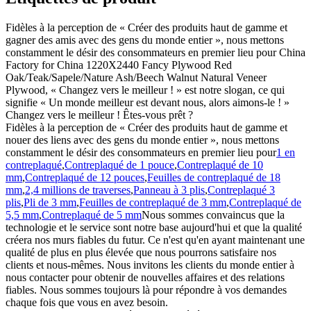
Fidèles à la perception de « Créer des produits haut de gamme et
gagner des amis avec des gens du monde entier », nous mettons
constamment le désir des consommateurs en premier lieu pour China
Factory for China 1220X2440 Fancy Plywood Red
Oak/Teak/Sapele/Nature Ash/Beech Walnut Natural Veneer
Plywood, « Changez vers le meilleur ! » est notre slogan, ce qui
signifie « Un monde meilleur est devant nous, alors aimons-le ! »
Changez vers le meilleur ! Êtes-vous prêt ?
Fidèles à la perception de « Créer des produits haut de gamme et
nouer des liens avec des gens du monde entier », nous mettons
constamment le désir des consommateurs en premier lieu pour
1 en
contreplaqué
,
Contreplaqué de 1 pouce
,
Contreplaqué de 10
mm
,
Contreplaqué de 12 pouces
,
Feuilles de contreplaqué de 18
mm
,
2,4 millions de traverses
,
Panneau à 3 plis
,
Contreplaqué 3
plis
,
Pli de 3 mm
,
Feuilles de contreplaqué de 3 mm
,
Contreplaqué de
5,5 mm
,
Contreplaqué de 5 mm
Nous sommes convaincus que la
technologie et le service sont notre base aujourd'hui et que la qualité
créera nos murs fiables du futur. Ce n'est qu'en ayant maintenant une
qualité de plus en plus élevée que nous pourrons satisfaire nos
clients et nous-mêmes. Nous invitons les clients du monde entier à
nous contacter pour obtenir de nouvelles affaires et des relations
fiables. Nous sommes toujours là pour répondre à vos demandes
chaque fois que vous en avez besoin.