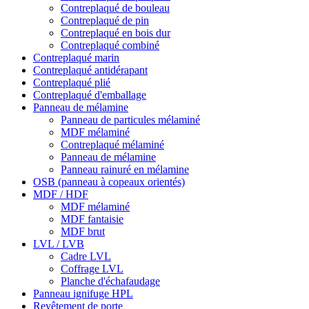
Contreplaqué de bouleau
Contreplaqué de pin
Contreplaqué en bois dur
Contreplaqué combiné
Contreplaqué marin
Contreplaqué antidérapant
Contreplaqué plié
Contreplaqué d'emballage
Panneau de mélamine
Panneau de particules mélaminé
MDF mélaminé
Contreplaqué mélaminé
Panneau de mélamine
Panneau rainuré en mélamine
OSB (panneau à copeaux orientés)
MDF / HDF
MDF mélaminé
MDF fantaisie
MDF brut
LVL / LVB
Cadre LVL
Coffrage LVL
Planche d'échafaudage
Panneau ignifuge HPL
Revêtement de porte