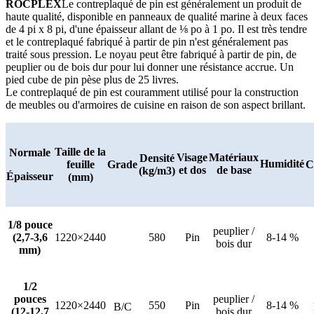
ROCPLEX
Le contreplaqué de pin est généralement un produit de
haute qualité, disponible en panneaux de qualité marine à deux faces
de 4 pi x 8 pi, d'une épaisseur allant de ⅛ po à 1 po. Il est très tendre
et le contreplaqué fabriqué à partir de pin n'est généralement pas
traité sous pression. Le noyau peut être fabriqué à partir de pin, de
peuplier ou de bois dur pour lui donner une résistance accrue. Un
pied cube de pin pèse plus de 25 livres.
Le contreplaqué de pin est couramment utilisé pour la construction
de meubles ou d'armoires de cuisine en raison de son aspect brillant.
Taille de la
Normale
Visage
Matériaux
Densité
Humidité
feuille
Grade
C
et dos
de base
(kg/m3)
Épaisseur
(mm)
1/8 pouce
peuplier /
(2,7-3,6
1220×2440
580
Pin
8-14 %
bois dur
mm)
1/2
pouces
peuplier /
1220×2440
550
Pin
8-14 %
B/C
(12-12,7
bois dur