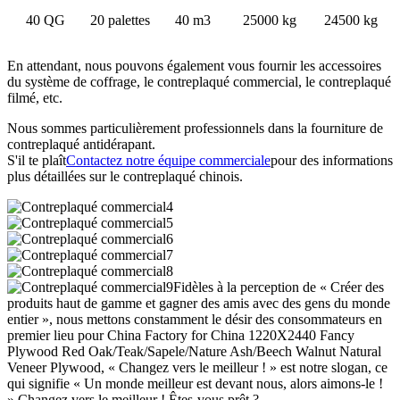
40 QG
20 palettes
40 m3
25000 kg
24500 kg
En attendant, nous pouvons également vous fournir les accessoires
du système de coffrage, le contreplaqué commercial, le contreplaqué
filmé, etc.
Nous sommes particulièrement professionnels dans la fourniture de
contreplaqué antidérapant.
S'il te plaît
Contactez notre équipe commerciale
pour des informations
plus détaillées sur le contreplaqué chinois.
Fidèles à la perception de « Créer des
produits haut de gamme et gagner des amis avec des gens du monde
entier », nous mettons constamment le désir des consommateurs en
premier lieu pour China Factory for China 1220X2440 Fancy
Plywood Red Oak/Teak/Sapele/Nature Ash/Beech Walnut Natural
Veneer Plywood, « Changez vers le meilleur ! » est notre slogan, ce
qui signifie « Un monde meilleur est devant nous, alors aimons-le !
» Changez vers le meilleur ! Êtes-vous prêt ?