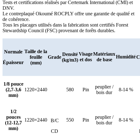
Tests et certifications réalisés par Certemark International (CMI) et
DNV.
Le contreplaqué Okoumé ROCPLY offre une garantie de qualité et
de cohérence.
Tous les placages utilisés dans la fabrication sont certifiés Forest
Stewardship Council (FSC) provenant de forêts durables.
Taille de la
Normale
Visage
Matériaux
Densité
Humidité
feuille
Grade
C
et dos
de base
(kg/m3)
Épaisseur
(mm)
1/8 pouce
peuplier /
(2,7-3,6
1220×2440
580
Pin
8-14 %
bois dur
mm)
1/2
pouces
peuplier /
1220×2440
550
Pin
8-14 %
B/C
(12-12,7
bois dur
mm)
CD