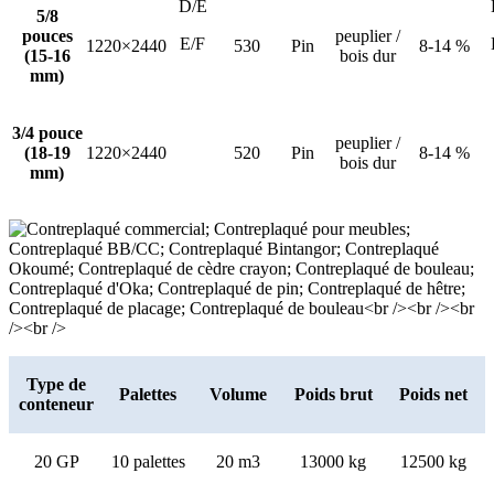
D/E
5/8
pouces
peuplier /
E/F
1220×2440
530
Pin
8-14 %
(15-16
bois dur
mm)
3/4 pouce
peuplier /
(18-19
1220×2440
520
Pin
8-14 %
bois dur
mm)
Type de
Palettes
Volume
Poids brut
Poids net
conteneur
20 GP
10 palettes
20 m3
13000 kg
12500 kg