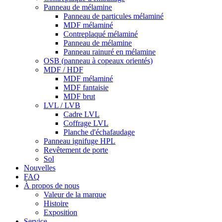
Panneau de mélamine
Panneau de particules mélaminé
MDF mélaminé
Contreplaqué mélaminé
Panneau de mélamine
Panneau rainuré en mélamine
OSB (panneau à copeaux orientés)
MDF / HDF
MDF mélaminé
MDF fantaisie
MDF brut
LVL / LVB
Cadre LVL
Coffrage LVL
Planche d'échafaudage
Panneau ignifuge HPL
Revêtement de porte
Sol
Nouvelles
FAQ
À propos de nous
Valeur de la marque
Histoire
Exposition
Service