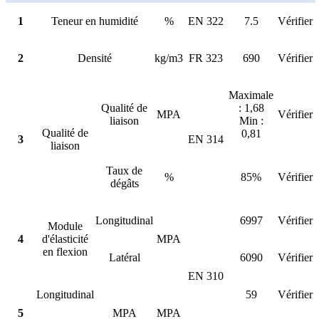
1
Teneur en humidité
%
EN 322
7.5
Vérifier
2
Densité
kg/m3
FR 323
690
Vérifier
Maximale
Qualité de
: 1,68
MPA
Vérifier
liaison
Min :
Qualité de
0,81
3
EN 314
liaison
Taux de
%
85%
Vérifier
dégâts
Longitudinal
6997
Vérifier
Module
4
d'élasticité
MPA
en flexion
Latéral
6090
Vérifier
EN 310
Longitudinal
59
Vérifier
5
MPA
MPA