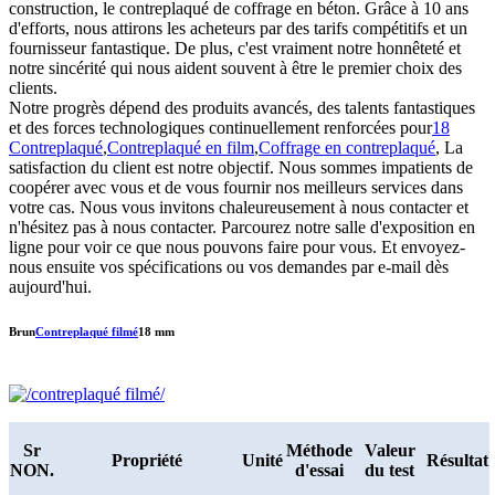
construction, le contreplaqué de coffrage en béton. Grâce à 10 ans
d'efforts, nous attirons les acheteurs par des tarifs compétitifs et un
fournisseur fantastique. De plus, c'est vraiment notre honnêteté et
notre sincérité qui nous aident souvent à être le premier choix des
clients.
Notre progrès dépend des produits avancés, des talents fantastiques
et des forces technologiques continuellement renforcées pour
18
Contreplaqué
,
Contreplaqué en film
,
Coffrage en contreplaqué
, La
satisfaction du client est notre objectif. Nous sommes impatients de
coopérer avec vous et de vous fournir nos meilleurs services dans
votre cas. Nous vous invitons chaleureusement à nous contacter et
n'hésitez pas à nous contacter. Parcourez notre salle d'exposition en
ligne pour voir ce que nous pouvons faire pour vous. Et envoyez-
nous ensuite vos spécifications ou vos demandes par e-mail dès
aujourd'hui.
Brun
Contreplaqué filmé
18 mm
Sr
Méthode
Valeur
Propriété
Unité
Résultat
NON.
d'essai
du test