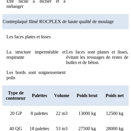
Être facile à inciser et à
mélanger
Contreplaqué filmé ROCPLEX de haute qualité de moulage
Les faces plates et lisses
La structure imperméable et
Les faces sont planes et lisses,
respirante
évitant les ressuages ​​de restes de
bulles et de béton.
Les bords sont soigneusement
polis
Type de
Palettes
Volume
Poids brut
Poids net
conteneur
20 GP
8 palettes
22 m3
13000 kg
12500 kg
40 QG
18 palettes
53 m3
27500 kg
28000 kg