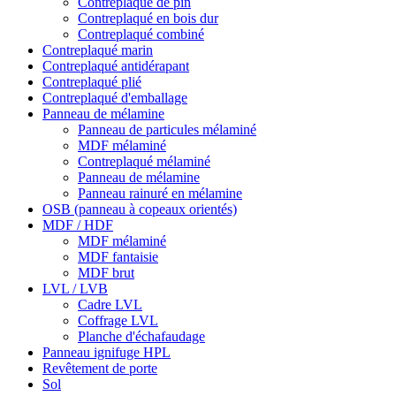
Contreplaqué de pin
Contreplaqué en bois dur
Contreplaqué combiné
Contreplaqué marin
Contreplaqué antidérapant
Contreplaqué plié
Contreplaqué d'emballage
Panneau de mélamine
Panneau de particules mélaminé
MDF mélaminé
Contreplaqué mélaminé
Panneau de mélamine
Panneau rainuré en mélamine
OSB (panneau à copeaux orientés)
MDF / HDF
MDF mélaminé
MDF fantaisie
MDF brut
LVL / LVB
Cadre LVL
Coffrage LVL
Planche d'échafaudage
Panneau ignifuge HPL
Revêtement de porte
Sol