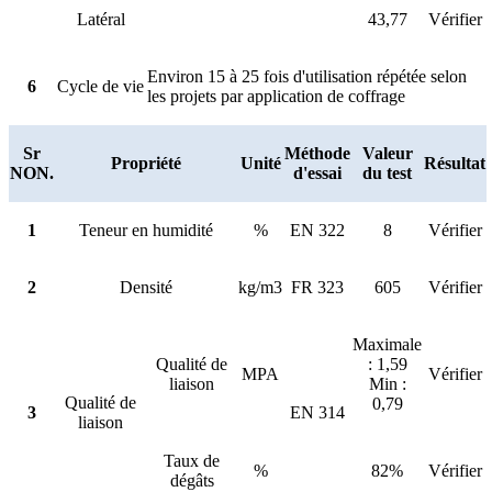
Latéral
43,77
Vérifier
Environ 15 à 25 fois d'utilisation répétée selon
6
Cycle de vie
les projets par application de coffrage
Sr
Méthode
Valeur
Propriété
Unité
Résultat
NON.
d'essai
du test
1
Teneur en humidité
%
EN 322
8
Vérifier
2
Densité
kg/m3
FR 323
605
Vérifier
Maximale
Qualité de
: 1,59
MPA
Vérifier
liaison
Min :
Qualité de
0,79
3
EN 314
liaison
Taux de
%
82%
Vérifier
dégâts