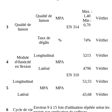
Max. :
Qualité de
1,40
MPA
Vérifier
liaison
Min :
Qualité de
0,70
3
EN 314
liaison
Taux de
%
74%
Vérifier
dégâts
Longitudinal
5215
Vérifier
Module
4
d'élasticité
MPA
en flexion
Latéral
4796
Vérifier
EN 310
Longitudinal
53,55
Vérifier
5
MPA
MPA
Latéral
43,68
Vérifier
Environ 9 à 15 fois d'utilisation répétée selon les
6
Cycle de vie
projets par application de coffrage