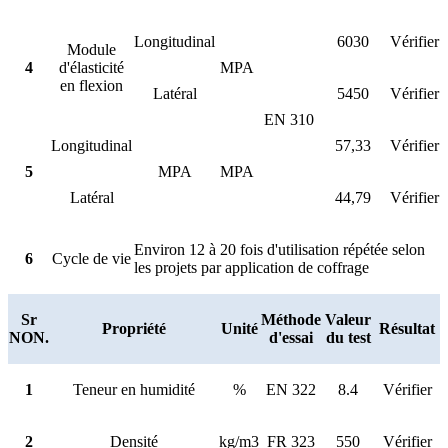
Longitudinal
6030
Vérifier
Module
4
d'élasticité
MPA
en flexion
Latéral
5450
Vérifier
EN 310
Longitudinal
57,33
Vérifier
5
MPA
MPA
Latéral
44,79
Vérifier
Environ 12 à 20 fois d'utilisation répétée selon
6
Cycle de vie
les projets par application de coffrage
Sr
Méthode
Valeur
Propriété
Unité
Résultat
NON.
d'essai
du test
1
Teneur en humidité
%
EN 322
8.4
Vérifier
2
Densité
kg/m3
FR 323
550
Vérifier