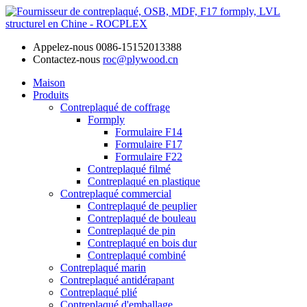
Appelez-nous
0086-15152013388
Contactez-nous
roc@plywood.cn
Maison
Produits
Contreplaqué de coffrage
Formply
Formulaire F14
Formulaire F17
Formulaire F22
Contreplaqué filmé
Contreplaqué en plastique
Contreplaqué commercial
Contreplaqué de peuplier
Contreplaqué de bouleau
Contreplaqué de pin
Contreplaqué en bois dur
Contreplaqué combiné
Contreplaqué marin
Contreplaqué antidérapant
Contreplaqué plié
Contreplaqué d'emballage