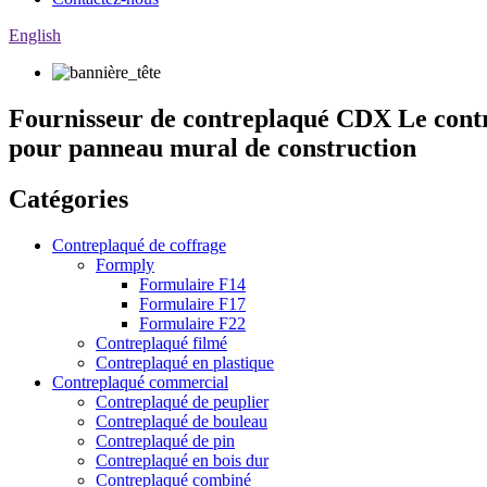
English
Fournisseur de contreplaqué CDX Le cont
pour panneau mural de construction
Catégories
Contreplaqué de coffrage
Formply
Formulaire F14
Formulaire F17
Formulaire F22
Contreplaqué filmé
Contreplaqué en plastique
Contreplaqué commercial
Contreplaqué de peuplier
Contreplaqué de bouleau
Contreplaqué de pin
Contreplaqué en bois dur
Contreplaqué combiné