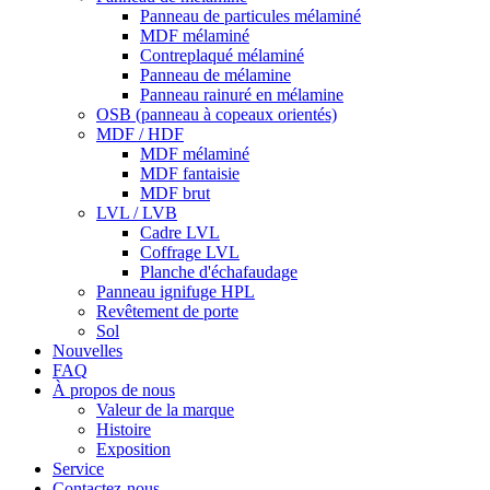
Panneau de particules mélaminé
MDF mélaminé
Contreplaqué mélaminé
Panneau de mélamine
Panneau rainuré en mélamine
OSB (panneau à copeaux orientés)
MDF / HDF
MDF mélaminé
MDF fantaisie
MDF brut
LVL / LVB
Cadre LVL
Coffrage LVL
Planche d'échafaudage
Panneau ignifuge HPL
Revêtement de porte
Sol
Nouvelles
FAQ
À propos de nous
Valeur de la marque
Histoire
Exposition
Service
Contactez-nous