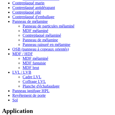
Contreplaqué marin
Contreplaqué antidérapant
Contreplaqué plié
Contreplaqué d'emballage
Panneau de mélamine
Panneau de particules mélaminé
MDF mélaminé
Contreplaqué mélaminé
Panneau de mélamine
Panneau rainuré en mélamine
OSB (panneau à copeaux orientés)
MDF / HDF
MDF mélaminé
MDF fantaisie
MDF brut
LVL / LVB
Cadre LVL
Coffrage LVL
Planche d'échafaudage
Panneau ignifuge HPL
Revêtement de porte
Sol
Application