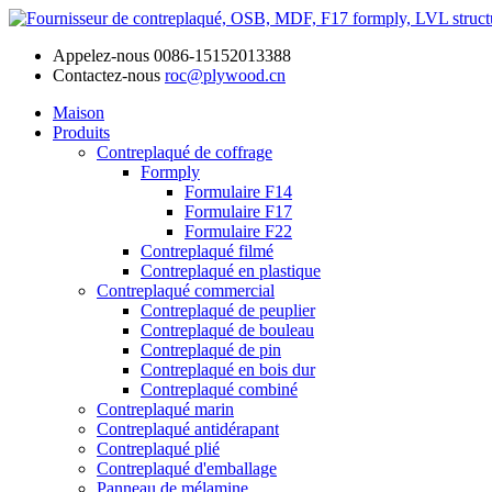
Appelez-nous
0086-15152013388
Contactez-nous
roc@plywood.cn
Maison
Produits
Contreplaqué de coffrage
Formply
Formulaire F14
Formulaire F17
Formulaire F22
Contreplaqué filmé
Contreplaqué en plastique
Contreplaqué commercial
Contreplaqué de peuplier
Contreplaqué de bouleau
Contreplaqué de pin
Contreplaqué en bois dur
Contreplaqué combiné
Contreplaqué marin
Contreplaqué antidérapant
Contreplaqué plié
Contreplaqué d'emballage
Panneau de mélamine