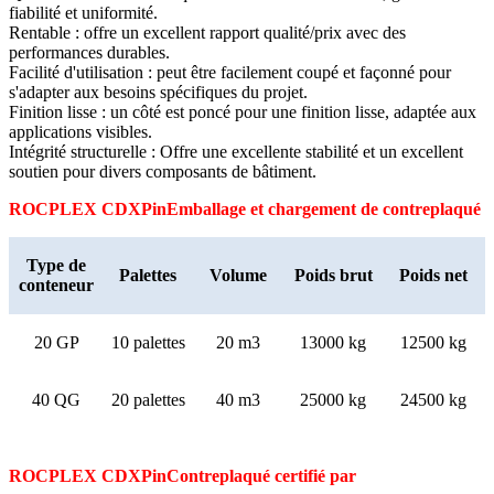
fiabilité et uniformité.
Rentable : offre un excellent rapport qualité/prix avec des
performances durables.
Facilité d'utilisation : peut être facilement coupé et façonné pour
s'adapter aux besoins spécifiques du projet.
Finition lisse : un côté est poncé pour une finition lisse, adaptée aux
applications visibles.
Intégrité structurelle : Offre une excellente stabilité et un excellent
soutien pour divers composants de bâtiment.
ROCPLEX CDX
Pin
Emballage et chargement de contreplaqué
Type de
Palettes
Volume
Poids brut
Poids net
conteneur
20 GP
10 palettes
20 m3
13000 kg
12500 kg
40 QG
20 palettes
40 m3
25000 kg
24500 kg
ROCPLEX CDX
Pin
Contreplaqué certifié par