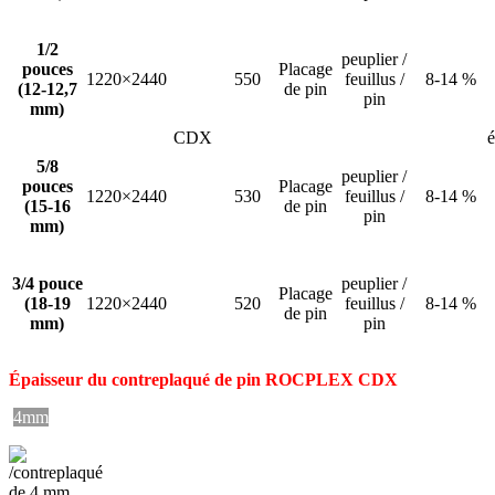
1/2
peuplier /
pouces
Placage
1220×2440
550
feuillus /
8-14 %
(12-12,7
de pin
pin
mm)
CDX
é
5/8
peuplier /
pouces
Placage
1220×2440
530
feuillus /
8-14 %
(15-16
de pin
pin
mm)
3/4 pouce
peuplier /
Placage
(18-19
1220×2440
520
feuillus /
8-14 %
de pin
mm)
pin
Épaisseur du contreplaqué de pin ROCPLEX CDX
4mm