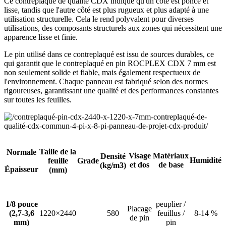
Ce contreplaqué de qualité CDX indique qu'un côté est poncé et
lisse, tandis que l'autre côté est plus rugueux et plus adapté à une
utilisation structurelle. Cela le rend polyvalent pour diverses
utilisations, des composants structurels aux zones qui nécessitent une
apparence lisse et finie.
Le pin utilisé dans ce contreplaqué est issu de sources durables, ce
qui garantit que le contreplaqué en pin ROCPLEX CDX 7 mm est
non seulement solide et fiable, mais également respectueux de
l'environnement. Chaque panneau est fabriqué selon des normes
rigoureuses, garantissant une qualité et des performances constantes
sur toutes les feuilles.
Taille de la
Normale
Visage
Matériaux
Densité
Humidité
feuille
Grade
et dos
de base
(kg/m3)
Épaisseur
(mm)
1/8 pouce
peuplier /
Placage
(2,7-3,6
1220×2440
580
feuillus /
8-14 %
de pin
mm)
pin