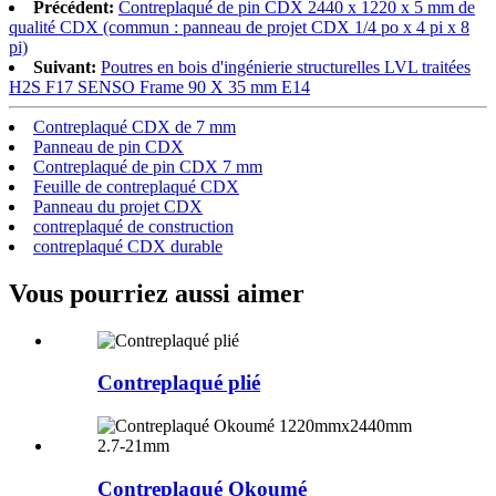
Précédent:
Contreplaqué de pin CDX 2440 x 1220 x 5 mm de
qualité CDX (commun : panneau de projet CDX 1/4 po x 4 pi x 8
pi)
Suivant:
Poutres en bois d'ingénierie structurelles LVL traitées
H2S F17 SENSO Frame 90 X 35 mm E14
Contreplaqué CDX de 7 mm
Panneau de pin CDX
Contreplaqué de pin CDX 7 mm
Feuille de contreplaqué CDX
Panneau du projet CDX
contreplaqué de construction
contreplaqué CDX durable
Vous pourriez aussi aimer
Contreplaqué plié
Contreplaqué Okoumé