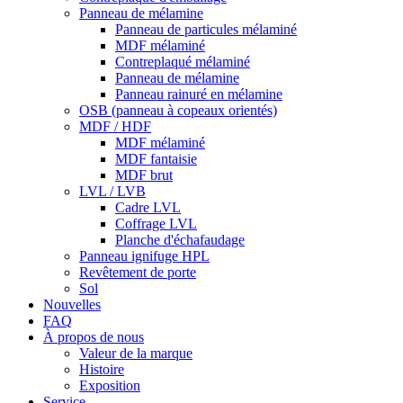
Panneau de mélamine
Panneau de particules mélaminé
MDF mélaminé
Contreplaqué mélaminé
Panneau de mélamine
Panneau rainuré en mélamine
OSB (panneau à copeaux orientés)
MDF / HDF
MDF mélaminé
MDF fantaisie
MDF brut
LVL / LVB
Cadre LVL
Coffrage LVL
Planche d'échafaudage
Panneau ignifuge HPL
Revêtement de porte
Sol
Nouvelles
FAQ
À propos de nous
Valeur de la marque
Histoire
Exposition
Service