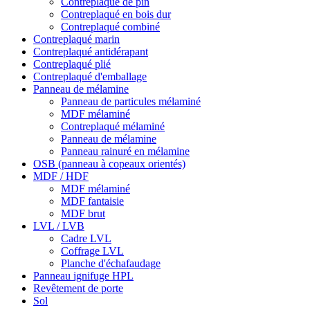
Contreplaqué de pin
Contreplaqué en bois dur
Contreplaqué combiné
Contreplaqué marin
Contreplaqué antidérapant
Contreplaqué plié
Contreplaqué d'emballage
Panneau de mélamine
Panneau de particules mélaminé
MDF mélaminé
Contreplaqué mélaminé
Panneau de mélamine
Panneau rainuré en mélamine
OSB (panneau à copeaux orientés)
MDF / HDF
MDF mélaminé
MDF fantaisie
MDF brut
LVL / LVB
Cadre LVL
Coffrage LVL
Planche d'échafaudage
Panneau ignifuge HPL
Revêtement de porte
Sol