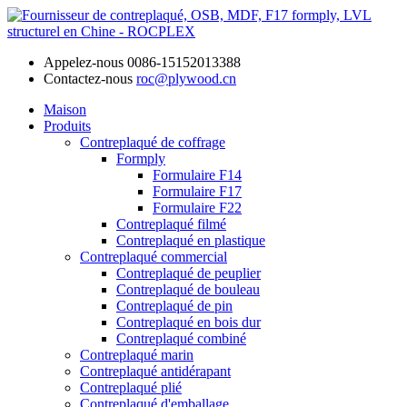
Appelez-nous
0086-15152013388
Contactez-nous
roc@plywood.cn
Maison
Produits
Contreplaqué de coffrage
Formply
Formulaire F14
Formulaire F17
Formulaire F22
Contreplaqué filmé
Contreplaqué en plastique
Contreplaqué commercial
Contreplaqué de peuplier
Contreplaqué de bouleau
Contreplaqué de pin
Contreplaqué en bois dur
Contreplaqué combiné
Contreplaqué marin
Contreplaqué antidérapant
Contreplaqué plié
Contreplaqué d'emballage