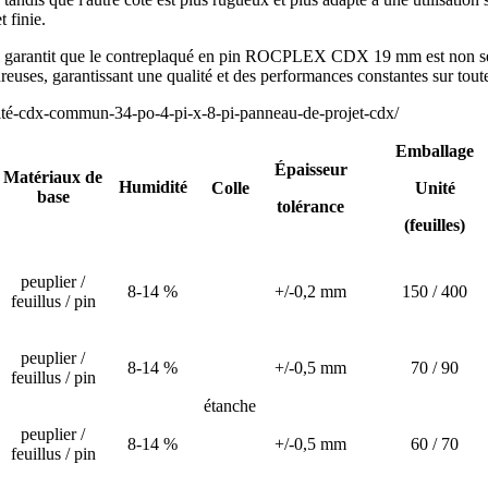
 finie.
 qui garantit que le contreplaqué en pin ROCPLEX CDX 19 mm est non se
ses, garantissant une qualité et des performances constantes sur toutes
Emballage
Épaisseur
Matériaux de
Humidité
Colle
Unité
base
tolérance
(feuilles)
peuplier /
8-14 %
+/-0,2 mm
150 / 400
feuillus / pin
peuplier /
8-14 %
+/-0,5 mm
70 / 90
feuillus / pin
étanche
peuplier /
8-14 %
+/-0,5 mm
60 / 70
feuillus / pin