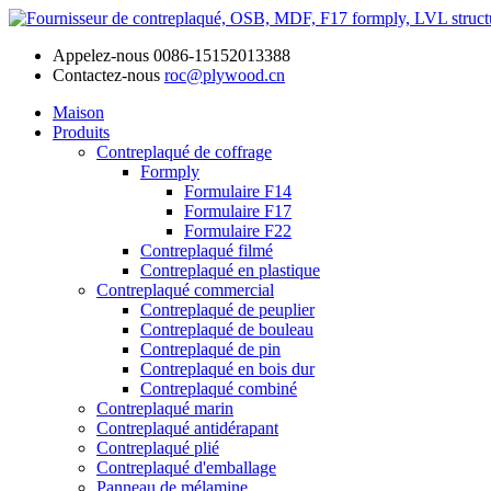
Appelez-nous
0086-15152013388
Contactez-nous
roc@plywood.cn
Maison
Produits
Contreplaqué de coffrage
Formply
Formulaire F14
Formulaire F17
Formulaire F22
Contreplaqué filmé
Contreplaqué en plastique
Contreplaqué commercial
Contreplaqué de peuplier
Contreplaqué de bouleau
Contreplaqué de pin
Contreplaqué en bois dur
Contreplaqué combiné
Contreplaqué marin
Contreplaqué antidérapant
Contreplaqué plié
Contreplaqué d'emballage
Panneau de mélamine