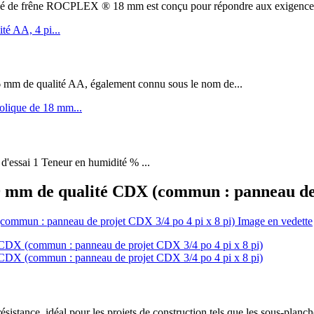
êne ROCPLEX ® 18 mm est conçu pour répondre aux exigences de 
m de qualité AA, également connu sous le nom de...
 d'essai 1 Teneur en humidité % ...
 mm de qualité CDX (commun : panneau de p
ance, idéal pour les projets de construction tels que les sous-planch