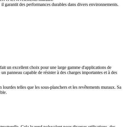
 il garantit des performances durables dans divers environnements.
 fait un excellent choix pour une large gamme d'applications de
e un panneau capable de résister à des charges importantes et à des
n lourdes telles que les sous-planchers et les revêtements muraux. Sa
ble.
ructurelle. Cela le rend polyvalent pour diverses utilisations, des