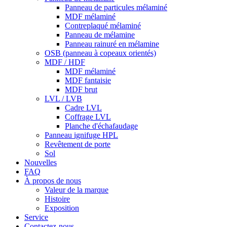
Panneau de particules mélaminé
MDF mélaminé
Contreplaqué mélaminé
Panneau de mélamine
Panneau rainuré en mélamine
OSB (panneau à copeaux orientés)
MDF / HDF
MDF mélaminé
MDF fantaisie
MDF brut
LVL / LVB
Cadre LVL
Coffrage LVL
Planche d'échafaudage
Panneau ignifuge HPL
Revêtement de porte
Sol
Nouvelles
FAQ
À propos de nous
Valeur de la marque
Histoire
Exposition
Service
Contactez-nous