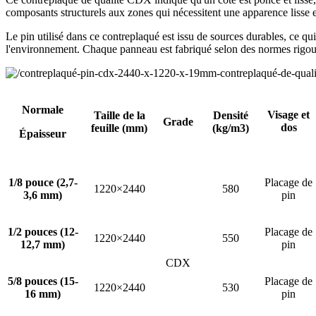
composants structurels aux zones qui nécessitent une apparence lisse et
Le pin utilisé dans ce contreplaqué est issu de sources durables, ce
l'environnement. Chaque panneau est fabriqué selon des normes rigoureu
Normale
Visage et
Taille de la
Densité
Grade
dos
feuille (mm)
(kg/m3)
Épaisseur
1/8 pouce (2,7-
Placage de
1220×2440
580
3,6 mm)
pin
1/2 pouces (12-
Placage de
1220×2440
550
12,7 mm)
pin
CDX
5/8 pouces (15-
Placage de
1220×2440
530
16 mm)
pin