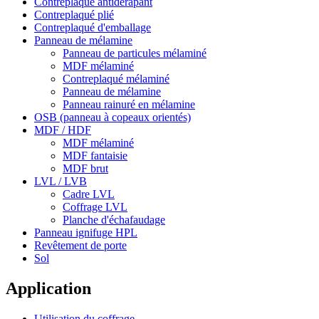
Contreplaqué antidérapant
Contreplaqué plié
Contreplaqué d'emballage
Panneau de mélamine
Panneau de particules mélaminé
MDF mélaminé
Contreplaqué mélaminé
Panneau de mélamine
Panneau rainuré en mélamine
OSB (panneau à copeaux orientés)
MDF / HDF
MDF mélaminé
MDF fantaisie
MDF brut
LVL / LVB
Cadre LVL
Coffrage LVL
Planche d'échafaudage
Panneau ignifuge HPL
Revêtement de porte
Sol
Application
Utilisation du coffrage