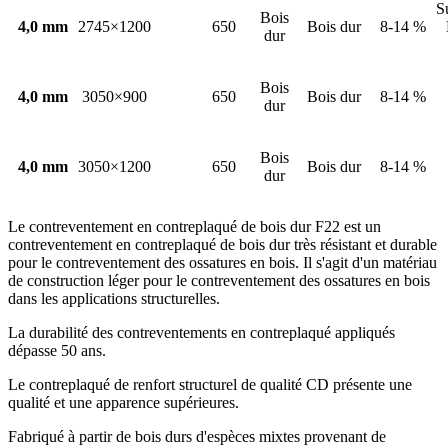
S
Bois
4,0 mm
2745×1200
650
Bois dur
8-14 %
dur
Bois
4,0 mm
3050×900
650
Bois dur
8-14 %
dur
Bois
4,0 mm
3050×1200
650
Bois dur
8-14 %
dur
Le contreventement en contreplaqué de bois dur F22 est un
contreventement en contreplaqué de bois dur très résistant et durable
pour le contreventement des ossatures en bois. Il s'agit d'un matériau
de construction léger pour le contreventement des ossatures en bois
dans les applications structurelles.
La durabilité des contreventements en contreplaqué appliqués
dépasse 50 ans.
Le contreplaqué de renfort structurel de qualité CD présente une
qualité et une apparence supérieures.
Fabriqué à partir de bois durs d'espèces mixtes provenant de