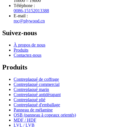
10h00 – 19h00
Téléphone :
0086-15152013388
E-mail :
roc@plywood.cn
Suivez-nous
À propos de nous
Produits
Contactez-nous
Produits
Contreplaqué de coffrage
Contreplaqué commercial
Contreplaqué marin
Contreplaqué antidérapant
Contreplaqué plié
Contreplaqué d'emballage
Panneau de mélamine
OSB (panneau à copeaux orientés)
MDF / HDF
LVL / LVB