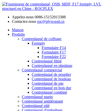
Appelez-nous
0086-15152013388
Contactez-nous
roc@plywood.cn
Maison
Produits
Contreplaqué de coffrage
Formply
Formulaire F14
Formulaire F17
Formulaire F22
Contreplaqué filmé
Contreplaqué en plastique
Contreplaqué commercial
Contreplaqué de peuplier
Contreplaqué de bouleau
Contreplaqué de pin
Contreplaqué en bois dur
Contreplaqué combiné
Contreplaqué marin
Contreplaqué antidérapant
Contreplaqué plié
Contreplaqué d'emballage