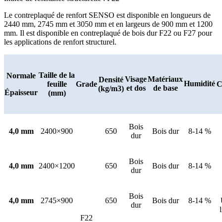
Le contreplaqué de renfort SENSO est disponible en longueurs de
2440 mm, 2745 mm et 3050 mm et en largeurs de 900 mm et 1200
mm. Il est disponible en contreplaqué de bois dur F22 ou F27 pour
les applications de renfort structurel.
Taille de la
Normale
Visage
Matériaux
Densité
Humidité
feuille
Grade
C
et dos
de base
(kg/m3)
Épaisseur
(mm)
Bois
4,0 mm
2400×900
650
Bois dur
8-14 %
dur
Bois
4,0 mm
2400×1200
650
Bois dur
8-14 %
dur
Bois
4,0 mm
2745×900
650
Bois dur
8-14 %
dur
F22