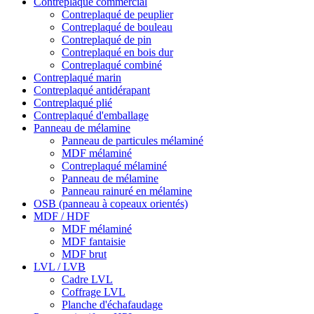
Contreplaqué commercial
Contreplaqué de peuplier
Contreplaqué de bouleau
Contreplaqué de pin
Contreplaqué en bois dur
Contreplaqué combiné
Contreplaqué marin
Contreplaqué antidérapant
Contreplaqué plié
Contreplaqué d'emballage
Panneau de mélamine
Panneau de particules mélaminé
MDF mélaminé
Contreplaqué mélaminé
Panneau de mélamine
Panneau rainuré en mélamine
OSB (panneau à copeaux orientés)
MDF / HDF
MDF mélaminé
MDF fantaisie
MDF brut
LVL / LVB
Cadre LVL
Coffrage LVL
Planche d'échafaudage