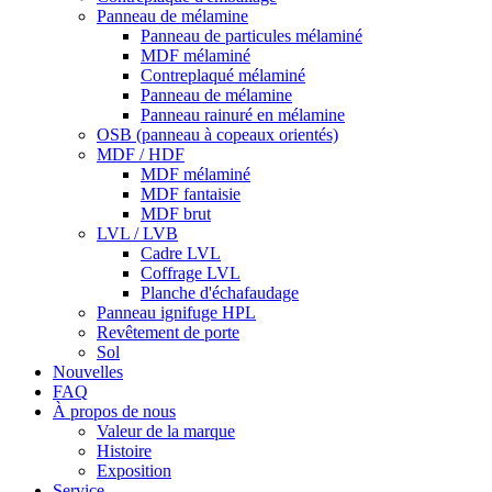
Panneau de mélamine
Panneau de particules mélaminé
MDF mélaminé
Contreplaqué mélaminé
Panneau de mélamine
Panneau rainuré en mélamine
OSB (panneau à copeaux orientés)
MDF / HDF
MDF mélaminé
MDF fantaisie
MDF brut
LVL / LVB
Cadre LVL
Coffrage LVL
Planche d'échafaudage
Panneau ignifuge HPL
Revêtement de porte
Sol
Nouvelles
FAQ
À propos de nous
Valeur de la marque
Histoire
Exposition
Service