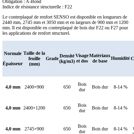
Obligation : A-Bond
Indice de résistance structurelle : F22
Le contreplaqué de renfort SENSO est disponible en longueurs de
2440 mm, 2745 mm et 3050 mm et en largeurs de 900 mm et 1200
mm. Il est disponible en contreplaqué de bois dur F22 ou F27 pour
les applications de renfort structurel.
Taille de la
Normale
Visage
Matériaux
Densité
Humidité
feuille
Grade
C
et dos
de base
(kg/m3)
Épaisseur
(mm)
Bois
4,0 mm
2400×900
650
Bois dur
8-14 %
dur
Bois
4,0 mm
2400×1200
650
Bois dur
8-14 %
dur
Bois
4,0 mm
2745×900
650
Bois dur
8-14 %
dur