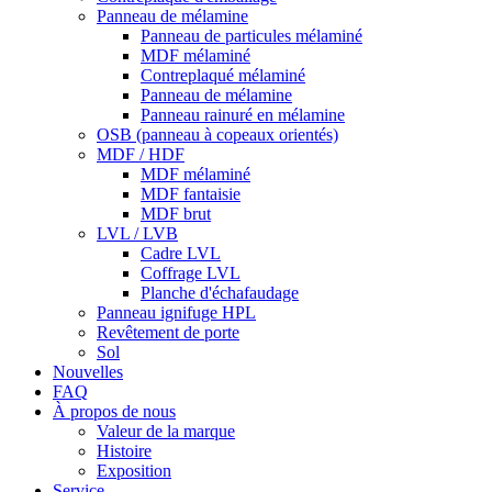
Panneau de mélamine
Panneau de particules mélaminé
MDF mélaminé
Contreplaqué mélaminé
Panneau de mélamine
Panneau rainuré en mélamine
OSB (panneau à copeaux orientés)
MDF / HDF
MDF mélaminé
MDF fantaisie
MDF brut
LVL / LVB
Cadre LVL
Coffrage LVL
Planche d'échafaudage
Panneau ignifuge HPL
Revêtement de porte
Sol
Nouvelles
FAQ
À propos de nous
Valeur de la marque
Histoire
Exposition
Service