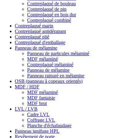
Contreplaqué de bouleau
Contreplaqué de pin
Contreplaqué en bois dur
Contreplaqué combiné
Contreplaqué marin
Contreplaqué antidérapant
Contreplaqué plié
Contreplaqué d'emballage
Panneau de mélamine
Panneau de particules mélaminé
MDF mélaminé
Contreplaqué mélaminé
Panneau de mélamine
Panneau rainuré en mélamine
OSB (panneau à copeaux orientés)
MDF / HDF
MDF mélaminé
MDF fantaisie
MDF brut
LVL / LVB
Cadre LVL
Coffrage LVL
Planche d'échafaudage
Panneau ignifuge HPL
Revêtement de porte