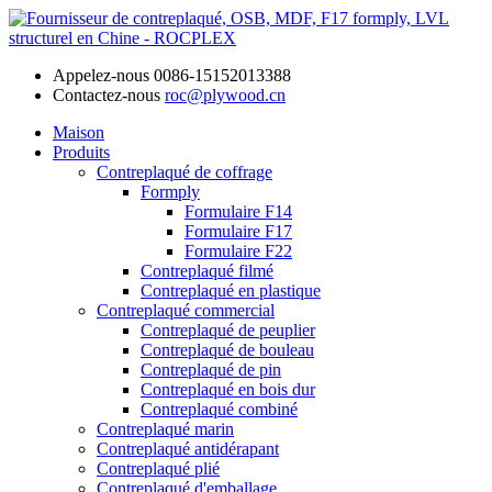
Appelez-nous
0086-15152013388
Contactez-nous
roc@plywood.cn
Maison
Produits
Contreplaqué de coffrage
Formply
Formulaire F14
Formulaire F17
Formulaire F22
Contreplaqué filmé
Contreplaqué en plastique
Contreplaqué commercial
Contreplaqué de peuplier
Contreplaqué de bouleau
Contreplaqué de pin
Contreplaqué en bois dur
Contreplaqué combiné
Contreplaqué marin
Contreplaqué antidérapant
Contreplaqué plié
Contreplaqué d'emballage