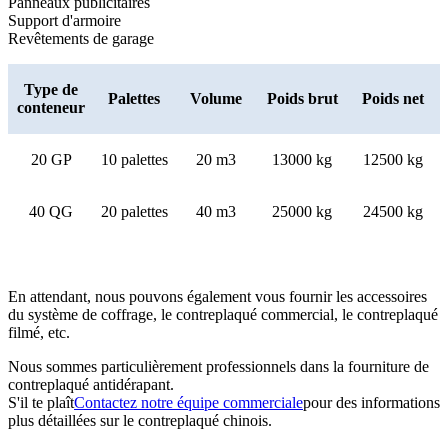
Panneaux publicitaires
Support d'armoire
Revêtements de garage
Type de
Palettes
Volume
Poids brut
Poids net
conteneur
20 GP
10 palettes
20 m3
13000 kg
12500 kg
40 QG
20 palettes
40 m3
25000 kg
24500 kg
En attendant, nous pouvons également vous fournir les accessoires
du système de coffrage, le contreplaqué commercial, le contreplaqué
filmé, etc.
Nous sommes particulièrement professionnels dans la fourniture de
contreplaqué antidérapant.
S'il te plaît
Contactez notre équipe commerciale
pour des informations
plus détaillées sur le contreplaqué chinois.