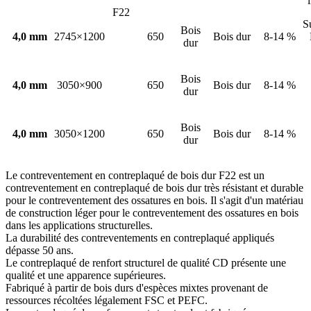
F22
S
Bois
4,0 mm
2745×1200
650
Bois dur
8-14 %
dur
Bois
4,0 mm
3050×900
650
Bois dur
8-14 %
dur
Bois
4,0 mm
3050×1200
650
Bois dur
8-14 %
dur
Le contreventement en contreplaqué de bois dur F22 est un
contreventement en contreplaqué de bois dur très résistant et durable
pour le contreventement des ossatures en bois. Il s'agit d'un matériau
de construction léger pour le contreventement des ossatures en bois
dans les applications structurelles.
La durabilité des contreventements en contreplaqué appliqués
dépasse 50 ans.
Le contreplaqué de renfort structurel de qualité CD présente une
qualité et une apparence supérieures.
Fabriqué à partir de bois durs d'espèces mixtes provenant de
ressources récoltées légalement FSC et PEFC.