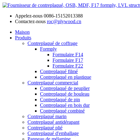
Appelez-nous
0086-15152013388
Contactez-nous
roc@plywood.cn
Maison
Produits
Contreplaqué de coffrage
Formply
Formulaire F14
Formulaire F17
Formulaire F22
Contreplaqué filmé
Contreplaqué en plastique
Contreplaqué commercial
Contreplaqué de peuplier
Contreplaqué de bouleau
Contreplaqué de pin
Contreplaqué en bois dur
Contreplaqué combiné
Contreplaqué marin
Contreplaqué antidérapant
Contreplaqué plié
Contreplaqué d'emballage
Panneau de mélamine