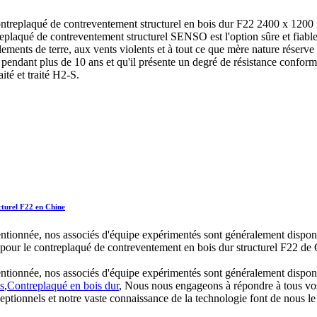
ntreplaqué de contreventement structurel en bois dur F22 2400 x 120
laqué de contreventement structurel SENSO est l'option sûre et fiable lo
ements de terre, aux vents violents et à tout ce que mère nature réserve à
ien pendant plus de 10 ans et qu'il présente un degré de résistance confor
té et traité H2-S.
cturel F22 en Chine
attentionnée, nos associés d'équipe expérimentés sont généralement dispon
pour le contreplaqué de contreventement en bois dur structurel F22 de Ch
attentionnée, nos associés d'équipe expérimentés sont généralement dispon
s
,
Contreplaqué en bois dur
, Nous nous engageons à répondre à tous vos
ptionnels et notre vaste connaissance de la technologie font de nous le 