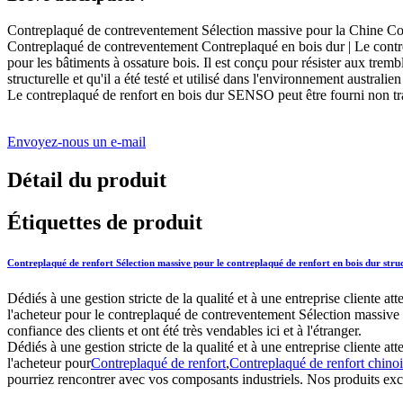
Contreplaqué de contreventement Sélection massive pour la Chine Co
Contreplaqué de contreventement Contreplaqué en bois dur | Le contrep
pour les bâtiments à ossature bois. Il est conçu pour résister aux trembl
structurelle et qu'il a été testé et utilisé dans l'environnement austral
Le contreplaqué de renfort en bois dur SENSO peut être fourni non trai
Envoyez-nous un e-mail
Détail du produit
Étiquettes de produit
Contreplaqué de renfort Sélection massive pour le contreplaqué de renfort en bois dur stru
Dédiés à une gestion stricte de la qualité et à une entreprise cliente 
l'acheteur pour le contreplaqué de contreventement Sélection massive 
confiance des clients et ont été très vendables ici et à l'étranger.
Dédiés à une gestion stricte de la qualité et à une entreprise cliente 
l'acheteur pour
Contreplaqué de renfort
,
Contreplaqué de renfort chinoi
pourriez rencontrer avec vos composants industriels. Nos produits exce