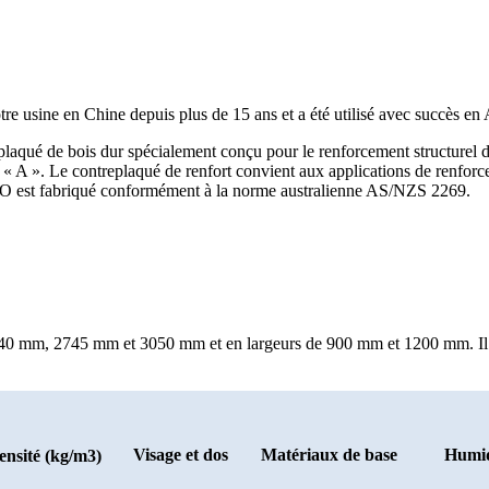
tre usine en Chine depuis plus de 15 ans et a été utilisé avec succès en
laqué de bois dur spécialement conçu pour le renforcement structurel d
on « A ». Le contreplaqué de renfort convient aux applications de renforc
NSO est fabriqué conformément à la norme australienne AS/NZS 2269.
40 mm, 2745 mm et 3050 mm et en largeurs de 900 mm et 1200 mm. Il e
Visage et dos
Matériaux de base
Humid
ensité (kg/m3)