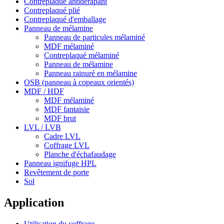
Contreplaqué antidérapant
Contreplaqué plié
Contreplaqué d'emballage
Panneau de mélamine
Panneau de particules mélaminé
MDF mélaminé
Contreplaqué mélaminé
Panneau de mélamine
Panneau rainuré en mélamine
OSB (panneau à copeaux orientés)
MDF / HDF
MDF mélaminé
MDF fantaisie
MDF brut
LVL / LVB
Cadre LVL
Coffrage LVL
Planche d'échafaudage
Panneau ignifuge HPL
Revêtement de porte
Sol
Application
Utilisation du coffrage