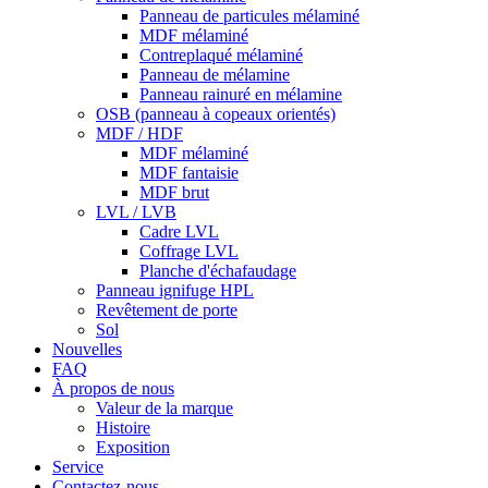
Panneau de particules mélaminé
MDF mélaminé
Contreplaqué mélaminé
Panneau de mélamine
Panneau rainuré en mélamine
OSB (panneau à copeaux orientés)
MDF / HDF
MDF mélaminé
MDF fantaisie
MDF brut
LVL / LVB
Cadre LVL
Coffrage LVL
Planche d'échafaudage
Panneau ignifuge HPL
Revêtement de porte
Sol
Nouvelles
FAQ
À propos de nous
Valeur de la marque
Histoire
Exposition
Service
Contactez-nous