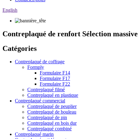
English
Contreplaqué de renfort Sélection massive 
Catégories
Contreplaqué de coffrage
Formply
Formulaire F14
Formulaire F17
Formulaire F22
Contreplaqué filmé
Contreplaqué en plastique
Contreplaqué commercial
Contreplaqué de peuplier
Contreplaqué de bouleau
Contreplaqué de pin
Contreplaqué en bois dur
Contreplaqué combiné
Contreplaqué marin