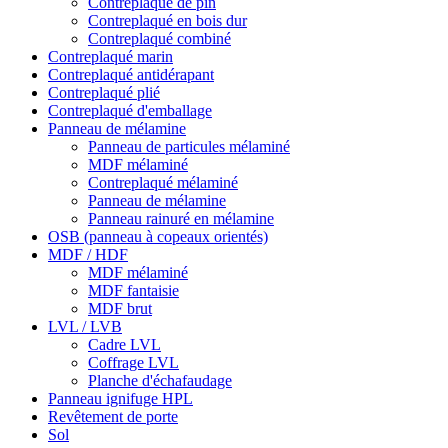
Contreplaqué de pin
Contreplaqué en bois dur
Contreplaqué combiné
Contreplaqué marin
Contreplaqué antidérapant
Contreplaqué plié
Contreplaqué d'emballage
Panneau de mélamine
Panneau de particules mélaminé
MDF mélaminé
Contreplaqué mélaminé
Panneau de mélamine
Panneau rainuré en mélamine
OSB (panneau à copeaux orientés)
MDF / HDF
MDF mélaminé
MDF fantaisie
MDF brut
LVL / LVB
Cadre LVL
Coffrage LVL
Planche d'échafaudage
Panneau ignifuge HPL
Revêtement de porte
Sol