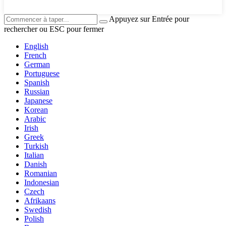
Appuyez sur Entrée pour
rechercher ou ESC pour fermer
English
French
German
Portuguese
Spanish
Russian
Japanese
Korean
Arabic
Irish
Greek
Turkish
Italian
Danish
Romanian
Indonesian
Czech
Afrikaans
Swedish
Polish