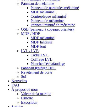
Panneau de mélamine
Panneau de particules mélaminé
MDF mélaminé
Contreplaqué mélaminé
Panneau de mélamine
Panneau rainuré en mélamine
OSB (panneau à copeaux orientés)
MDF / HDF
MDF mélaminé
MDF fantaisie
MDF brut
LVL / LVB
Cadre LVL
Coffrage LVL
Planche d'échafaudage
Panneau ignifuge HPL
Revêtement de porte
Sol
Nouvelles
FAQ
À propos de nous
Valeur de la marque
Histoire
Exposition
Service