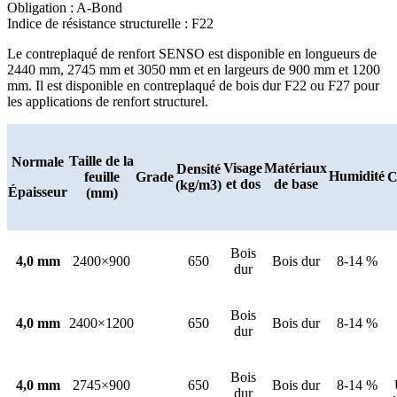
Obligation : A-Bond
Indice de résistance structurelle : F22
Le contreplaqué de renfort SENSO est disponible en longueurs de
2440 mm, 2745 mm et 3050 mm et en largeurs de 900 mm et 1200
mm. Il est disponible en contreplaqué de bois dur F22 ou F27 pour
les applications de renfort structurel.
Taille de la
Normale
Visage
Matériaux
Densité
Humidité
feuille
Grade
C
et dos
de base
(kg/m3)
Épaisseur
(mm)
Bois
4,0 mm
2400×900
650
Bois dur
8-14 %
dur
Bois
4,0 mm
2400×1200
650
Bois dur
8-14 %
dur
Bois
4,0 mm
2745×900
650
Bois dur
8-14 %
dur