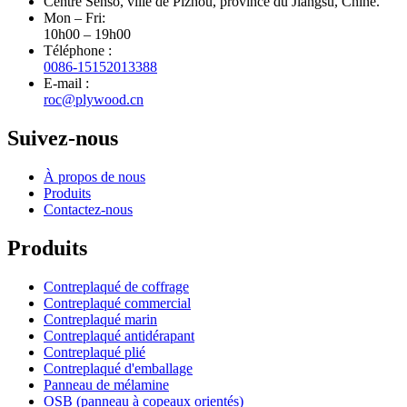
Centre Senso, ville de Pizhou, province du Jiangsu, Chine.
Mon – Fri:
10h00 – 19h00
Téléphone :
0086-15152013388
E-mail :
roc@plywood.cn
Suivez-nous
À propos de nous
Produits
Contactez-nous
Produits
Contreplaqué de coffrage
Contreplaqué commercial
Contreplaqué marin
Contreplaqué antidérapant
Contreplaqué plié
Contreplaqué d'emballage
Panneau de mélamine
OSB (panneau à copeaux orientés)