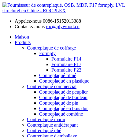
Appelez-nous
0086-15152013388
Contactez-nous
roc@plywood.cn
Maison
Produits
Contreplaqué de coffrage
Formply
Formulaire F14
Formulaire F17
Formulaire F22
Contreplaqué filmé
Contreplaqué en plastique
Contreplaqué commercial
Contreplaqué de peuplier
Contreplaqué de bouleau
Contreplaqué de pin
Contreplaqué en bois dur
Contreplaqué combiné
Contreplaqué marin
Contreplaqué antidérapant
Contreplaqué plié
Contreplaqué d'emballage