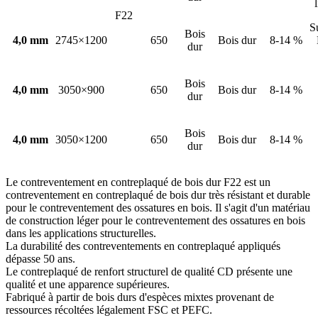
F22
S
Bois
4,0 mm
2745×1200
650
Bois dur
8-14 %
dur
Bois
4,0 mm
3050×900
650
Bois dur
8-14 %
dur
Bois
4,0 mm
3050×1200
650
Bois dur
8-14 %
dur
Le contreventement en contreplaqué de bois dur F22 est un
contreventement en contreplaqué de bois dur très résistant et durable
pour le contreventement des ossatures en bois. Il s'agit d'un matériau
de construction léger pour le contreventement des ossatures en bois
dans les applications structurelles.
La durabilité des contreventements en contreplaqué appliqués
dépasse 50 ans.
Le contreplaqué de renfort structurel de qualité CD présente une
qualité et une apparence supérieures.
Fabriqué à partir de bois durs d'espèces mixtes provenant de
ressources récoltées légalement FSC et PEFC.