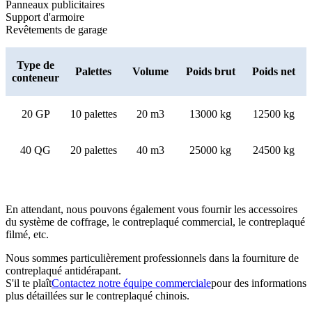
Panneaux publicitaires
Support d'armoire
Revêtements de garage
Type de
Palettes
Volume
Poids brut
Poids net
conteneur
20 GP
10 palettes
20 m3
13000 kg
12500 kg
40 QG
20 palettes
40 m3
25000 kg
24500 kg
En attendant, nous pouvons également vous fournir les accessoires
du système de coffrage, le contreplaqué commercial, le contreplaqué
filmé, etc.
Nous sommes particulièrement professionnels dans la fourniture de
contreplaqué antidérapant.
S'il te plaît
Contactez notre équipe commerciale
pour des informations
plus détaillées sur le contreplaqué chinois.