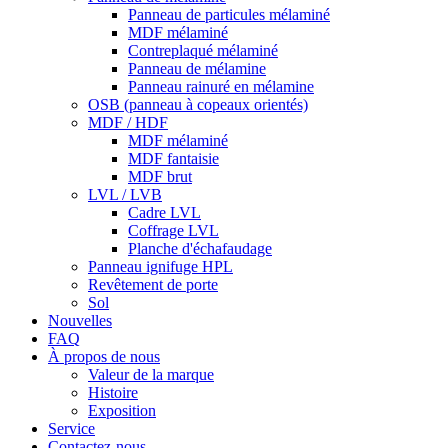
Panneau de particules mélaminé
MDF mélaminé
Contreplaqué mélaminé
Panneau de mélamine
Panneau rainuré en mélamine
OSB (panneau à copeaux orientés)
MDF / HDF
MDF mélaminé
MDF fantaisie
MDF brut
LVL / LVB
Cadre LVL
Coffrage LVL
Planche d'échafaudage
Panneau ignifuge HPL
Revêtement de porte
Sol
Nouvelles
FAQ
À propos de nous
Valeur de la marque
Histoire
Exposition
Service
Contactez-nous