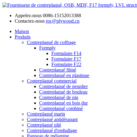
Appelez-nous
0086-15152013388
Contactez-nous
roc@plywood.cn
Maison
Produits
Contreplaqué de coffrage
Formply
Formulaire F14
Formulaire F17
Formulaire F22
Contreplaqué filmé
Contreplaqué en plastique
Contreplaqué commercial
Contreplaqué de peuplier
Contreplaqué de bouleau
Contreplaqué de pin
Contreplaqué en bois dur
Contreplaqué combiné
Contreplaqué marin
Contreplaqué antidérapant
Contreplaqué plié
Contreplaqué d'emballage
Panneau de mélamine