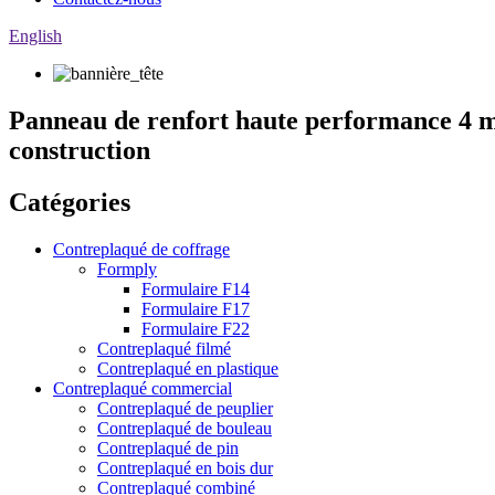
English
Panneau de renfort haute performance 4 m
construction
Catégories
Contreplaqué de coffrage
Formply
Formulaire F14
Formulaire F17
Formulaire F22
Contreplaqué filmé
Contreplaqué en plastique
Contreplaqué commercial
Contreplaqué de peuplier
Contreplaqué de bouleau
Contreplaqué de pin
Contreplaqué en bois dur
Contreplaqué combiné