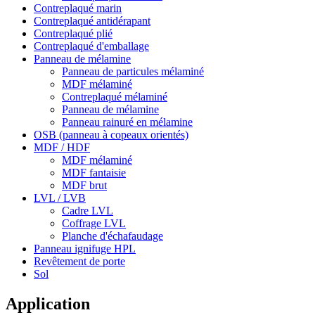
Contreplaqué marin
Contreplaqué antidérapant
Contreplaqué plié
Contreplaqué d'emballage
Panneau de mélamine
Panneau de particules mélaminé
MDF mélaminé
Contreplaqué mélaminé
Panneau de mélamine
Panneau rainuré en mélamine
OSB (panneau à copeaux orientés)
MDF / HDF
MDF mélaminé
MDF fantaisie
MDF brut
LVL / LVB
Cadre LVL
Coffrage LVL
Planche d'échafaudage
Panneau ignifuge HPL
Revêtement de porte
Sol
Application