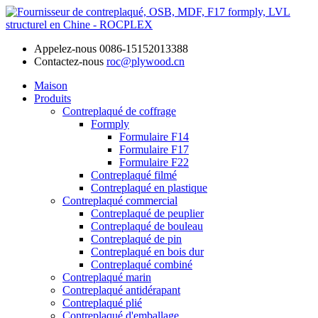
Appelez-nous
0086-15152013388
Contactez-nous
roc@plywood.cn
Maison
Produits
Contreplaqué de coffrage
Formply
Formulaire F14
Formulaire F17
Formulaire F22
Contreplaqué filmé
Contreplaqué en plastique
Contreplaqué commercial
Contreplaqué de peuplier
Contreplaqué de bouleau
Contreplaqué de pin
Contreplaqué en bois dur
Contreplaqué combiné
Contreplaqué marin
Contreplaqué antidérapant
Contreplaqué plié
Contreplaqué d'emballage