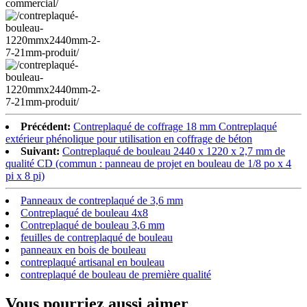
Précédent:
Contreplaqué de coffrage 18 mm Contreplaqué
extérieur phénolique pour utilisation en coffrage de béton
Suivant:
Contreplaqué de bouleau 2440 x 1220 x 2,7 mm de
qualité CD (commun : panneau de projet en bouleau de 1/8 po x 4
pi x 8 pi)
Panneaux de contreplaqué de 3,6 mm
Contreplaqué de bouleau 4x8
Contreplaqué de bouleau 3,6 mm
feuilles de contreplaqué de bouleau
panneaux en bois de bouleau
contreplaqué artisanal en bouleau
contreplaqué de bouleau de première qualité
Vous pourriez aussi aimer