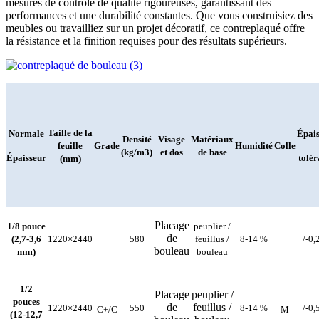
mesures de contrôle de qualité rigoureuses, garantissant des
performances et une durabilité constantes. Que vous construisiez des
meubles ou travailliez sur un projet décoratif, ce contreplaqué offre
la résistance et la finition requises pour des résultats supérieurs.
Taille de la
Normale
Épai
Densité
Visage
Matériaux
feuille
Grade
Humidité
Colle
(kg/m3)
et dos
de base
Épaisseur
tolér
(mm)
Placage
1/8 pouce
peuplier /
de
(2,7-3,6
1220×2440
580
feuillus /
8-14 %
+/-0
bouleau
mm)
bouleau
1/2
Placage
peuplier /
pouces
de
feuillus /
1220×2440
550
8-14 %
+/-0
C+/C
M
(12-12,7