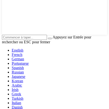
Appuyez sur Entrée pour
rechercher ou ESC pour fermer
English
French
German
Portuguese
Spanish
Russian
Japanese
Korean
Arabic
Irish
Greek
Turkish
Italian
Danish