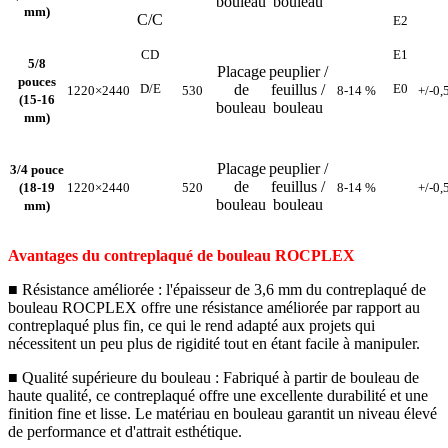
bouleau
bouleau
mm)
C/C
E2
CD
E1
5/8
Placage
peuplier /
pouces
D/E
de
feuillus /
E0
1220×2440
530
8-14 %
+/-0
(15-16
bouleau
bouleau
mm)
Placage
peuplier /
3/4 pouce
de
feuillus /
(18-19
1220×2440
520
8-14 %
+/-0
bouleau
bouleau
mm)
Avantages du contreplaqué de bouleau ROCPLEX
■ Résistance améliorée : l'épaisseur de 3,6 mm du contreplaqué de
bouleau ROCPLEX offre une résistance améliorée par rapport au
contreplaqué plus fin, ce qui le rend adapté aux projets qui
nécessitent un peu plus de rigidité tout en étant facile à manipuler.
■ Qualité supérieure du bouleau : Fabriqué à partir de bouleau de
haute qualité, ce contreplaqué offre une excellente durabilité et une
finition fine et lisse. Le matériau en bouleau garantit un niveau élevé
de performance et d'attrait esthétique.