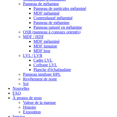
Panneau de mélamine
Panneau de particules mélaminé
MDF mélaminé
Contreplaqué mélaminé
Panneau de mélamine
Panneau rainuré en mélamine
OSB (panneau à copeaux orientés)
MDF / HDF
MDF mélaminé
MDF fantaisie
MDF brut
LVL / LVB
Cadre LVL
Coffrage LVL
Planche d'échafaudage
Panneau ignifuge HPL
Revêtement de porte
Sol
Nouvelles
FAQ
À propos de nous
Valeur de la marque
Histoire
Exposition
Service