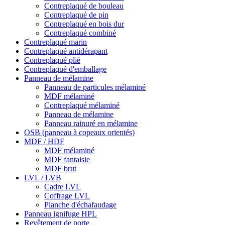
Contreplaqué de bouleau
Contreplaqué de pin
Contreplaqué en bois dur
Contreplaqué combiné
Contreplaqué marin
Contreplaqué antidérapant
Contreplaqué plié
Contreplaqué d'emballage
Panneau de mélamine
Panneau de particules mélaminé
MDF mélaminé
Contreplaqué mélaminé
Panneau de mélamine
Panneau rainuré en mélamine
OSB (panneau à copeaux orientés)
MDF / HDF
MDF mélaminé
MDF fantaisie
MDF brut
LVL / LVB
Cadre LVL
Coffrage LVL
Planche d'échafaudage
Panneau ignifuge HPL
Revêtement de porte