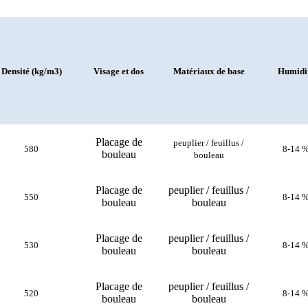
Densité (kg/m3)
Visage et dos
Matériaux de base
Humidi
Placage de
peuplier / feuillus /
580
8-14 
bouleau
bouleau
Placage de
peuplier / feuillus /
550
8-14 
bouleau
bouleau
Placage de
peuplier / feuillus /
530
8-14 
bouleau
bouleau
Placage de
peuplier / feuillus /
520
8-14 
bouleau
bouleau