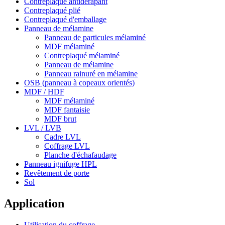
Contreplaqué antidérapant
Contreplaqué plié
Contreplaqué d'emballage
Panneau de mélamine
Panneau de particules mélaminé
MDF mélaminé
Contreplaqué mélaminé
Panneau de mélamine
Panneau rainuré en mélamine
OSB (panneau à copeaux orientés)
MDF / HDF
MDF mélaminé
MDF fantaisie
MDF brut
LVL / LVB
Cadre LVL
Coffrage LVL
Planche d'échafaudage
Panneau ignifuge HPL
Revêtement de porte
Sol
Application
Utilisation du coffrage