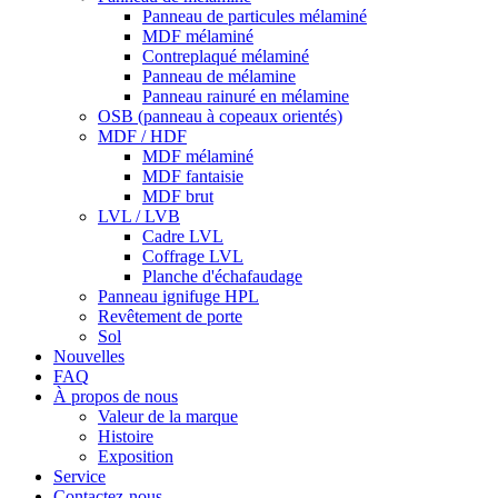
Panneau de particules mélaminé
MDF mélaminé
Contreplaqué mélaminé
Panneau de mélamine
Panneau rainuré en mélamine
OSB (panneau à copeaux orientés)
MDF / HDF
MDF mélaminé
MDF fantaisie
MDF brut
LVL / LVB
Cadre LVL
Coffrage LVL
Planche d'échafaudage
Panneau ignifuge HPL
Revêtement de porte
Sol
Nouvelles
FAQ
À propos de nous
Valeur de la marque
Histoire
Exposition
Service
Contactez-nous