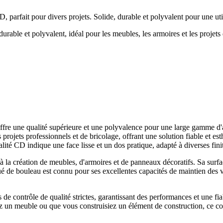
arfait pour divers projets. Solide, durable et polyvalent pour une utili
le et polyvalent, idéal pour les meubles, les armoires et les projet
re une qualité supérieure et une polyvalence pour une large gamme d'ap
r les projets professionnels et de bricolage, offrant une solution fiable 
alité CD indique une face lisse et un dos pratique, adapté à diverses finit
à la création de meubles, d'armoires et de panneaux décoratifs. Sa surfac
é de bouleau est connu pour ses excellentes capacités de maintien des vi
ontrôle de qualité strictes, garantissant des performances et une fiabil
z un meuble ou que vous construisiez un élément de construction, ce cont