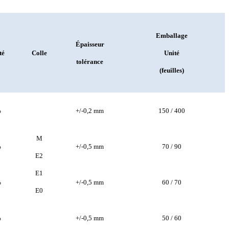
Emballage
Épaisseur
té
Colle
Unité
tolérance
(feuilles)
%
+/-0,2 mm
150 / 400
M
%
+/-0,5 mm
70 / 90
E2
E1
%
+/-0,5 mm
60 / 70
E0
%
+/-0,5 mm
50 / 60