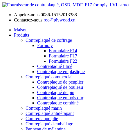
Appelez-nous
0086-15152013388
Contactez-nous
roc@plywood.cn
Maison
Produits
Contreplaqué de coffrage
Formply
Formulaire F14
Formulaire F17
Formulaire F22
Contreplaqué filmé
Contreplaqué en plastique
Contreplaqué commercial
Contreplaqué de peuplier
Contreplaqué de bouleau
Contreplaqué de pin
Contreplaqué en bois dur
Contreplaqué combiné
Contreplaqué marin
Contreplaqué antidérapant
Contreplaqué plié
Contreplaqué d'emballage
Panneau de mélamine