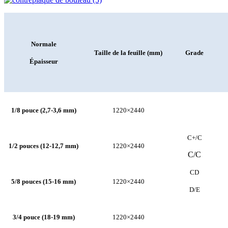
Normale
Taille de la feuille (mm)
Grade
Épaisseur
1/8 pouce (2,7-3,6 mm)
1220×2440
C+/C
1/2 pouces (12-12,7 mm)
1220×2440
C/C
CD
5/8 pouces (15-16 mm)
1220×2440
D/E
3/4 pouce (18-19 mm)
1220×2440