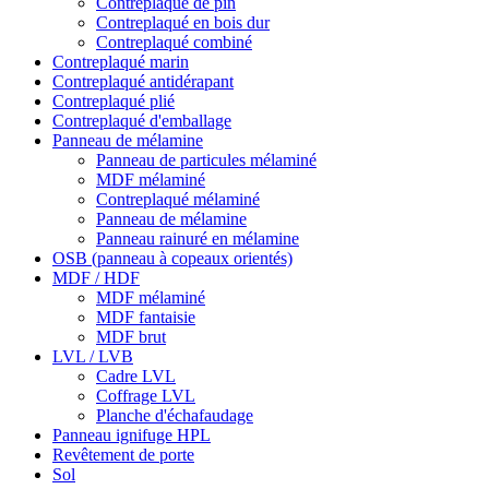
Contreplaqué de pin
Contreplaqué en bois dur
Contreplaqué combiné
Contreplaqué marin
Contreplaqué antidérapant
Contreplaqué plié
Contreplaqué d'emballage
Panneau de mélamine
Panneau de particules mélaminé
MDF mélaminé
Contreplaqué mélaminé
Panneau de mélamine
Panneau rainuré en mélamine
OSB (panneau à copeaux orientés)
MDF / HDF
MDF mélaminé
MDF fantaisie
MDF brut
LVL / LVB
Cadre LVL
Coffrage LVL
Planche d'échafaudage
Panneau ignifuge HPL
Revêtement de porte
Sol