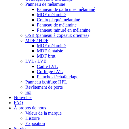
Panneau de mélamine
Panneau de particules mélaminé
MDF mélaminé
Contreplaqué mélaminé
Panneau de mélamine
Panneau rainuré en mélamine
OSB (panneau à copeaux orientés)
MDF / HDF
MDF mélaminé
MDF fantaisie
MDF brut
LVL / LVB
Cadre LVL
Coffrage LVL
Planche d'échafaudage
Panneau ignifuge HPL
Revêtement de porte
Sol
Nouvelles
FAQ
À propos de nous
Valeur de la marque
Histoire
Exposition
Service