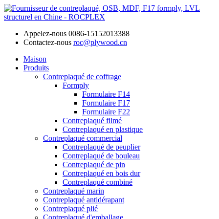
Appelez-nous
0086-15152013388
Contactez-nous
roc@plywood.cn
Maison
Produits
Contreplaqué de coffrage
Formply
Formulaire F14
Formulaire F17
Formulaire F22
Contreplaqué filmé
Contreplaqué en plastique
Contreplaqué commercial
Contreplaqué de peuplier
Contreplaqué de bouleau
Contreplaqué de pin
Contreplaqué en bois dur
Contreplaqué combiné
Contreplaqué marin
Contreplaqué antidérapant
Contreplaqué plié
Contreplaqué d'emballage