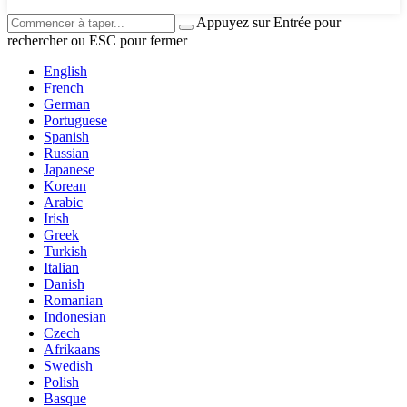
Appuyez sur Entrée pour
rechercher ou ESC pour fermer
English
French
German
Portuguese
Spanish
Russian
Japanese
Korean
Arabic
Irish
Greek
Turkish
Italian
Danish
Romanian
Indonesian
Czech
Afrikaans
Swedish
Polish
Basque