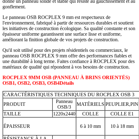
donne un panneau solide et stable qui résiste au gauchissement et au
gonflement.
Le panneau OSB ROCPLEX 9 mm est respectueux de
l'environnement, fabriqué à partir de ressources durables et soutient
les initiatives de construction écologique. Sa qualité constante et son
épaisseur uniforme garantissent une surface lisse et uniforme,
améliorant la finition globale de vos projets de construction.
Qu'il soit utilisé pour des projets résidentiels ou commerciaux, le
panneau OSB ROCPLEX 9 mm offre des performances fiables et
une durabilité à long terme. Faites confiance à ROCPLEX pour des
matériaux de qualité qui répondent à vos besoins de construction.
ROCPLEX 9MM OSB (PANNEAU À BRINS ORIENTÉS)
OSB1, OSB2, OSB3, OSB4
Détails
CARACTÉRISTIQUES TECHNIQUES DU ROCPLEX OSB 3
Panneau
PRODUIT
MATÉRIELS
PEUPLIER,PIN
OSB/3
TAILLE
1220x2440
COLLE
COLLE E1
ÉPAISSEUR
6 à 10 mm
10 à 18 mm
RÉSISTANCE À LA