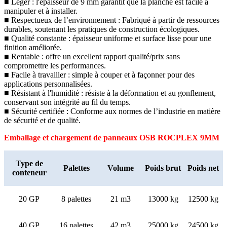
■ Léger : l'épaisseur de 9 mm garantit que la planche est facile à
manipuler et à installer.
■ Respectueux de l’environnement : Fabriqué à partir de ressources
durables, soutenant les pratiques de construction écologiques.
■ Qualité constante : épaisseur uniforme et surface lisse pour une
finition améliorée.
■ Rentable : offre un excellent rapport qualité/prix sans
compromettre les performances.
■ Facile à travailler : simple à couper et à façonner pour des
applications personnalisées.
■ Résistant à l'humidité : résiste à la déformation et au gonflement,
conservant son intégrité au fil du temps.
■ Sécurité certifiée : Conforme aux normes de l’industrie en matière
de sécurité et de qualité.
Emballage et chargement de panneaux OSB ROCPLEX 9MM
Type de
Palettes
Volume
Poids brut
Poids net
conteneur
20 GP
8 palettes
21 m3
13000 kg
12500 kg
40 GP
16 palettes
42 m3
25000 kg
24500 kg