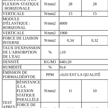
FLEXION STATIQUE
N/mm2
28
28
: HORIZONALE
VERTICALE
N/mm2
15
15
MODULE
D'ÉLASTIQUE :
N/mm2
4000
HORIZONAL
VERTICALE
N/mm2
1900
FORCE DE LIAISON
N/mm2
0,34
0,32
INTERNE
TAUX D'EXPANSION
DE L'ABSORPTION
%
≤10
DE L'EAU
DENSITÉ
KG/M3
640±20
HUMIDITÉ
%
9±4
ÉMISSION DE
PPM
≤0,03 EST LA QUALITÉ
FORMALDÉHYDE
RÉSISTANCE
À LA
FLEXION
N/mm2
11
10
STATIQUE
PARALLÈLE
TEST
FORCE DE
APRES