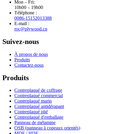
Mon – Fri:
10h00 – 19h00
Téléphone :
0086-15152013388
E-mail :
roc@plywood.cn
Suivez-nous
À propos de nous
Produits
Contactez-nous
Produits
Contreplaqué de coffrage
Contreplaqué commercial
Contreplaqué marin
Contreplaqué antidérapant
Contreplaqué plié
Contreplaqué d'emballage
Panneau de mélamine
OSB (panneau à copeaux orientés)
MDF / HDF