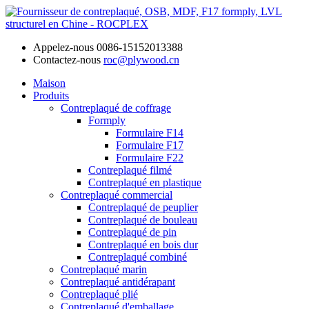
Appelez-nous
0086-15152013388
Contactez-nous
roc@plywood.cn
Maison
Produits
Contreplaqué de coffrage
Formply
Formulaire F14
Formulaire F17
Formulaire F22
Contreplaqué filmé
Contreplaqué en plastique
Contreplaqué commercial
Contreplaqué de peuplier
Contreplaqué de bouleau
Contreplaqué de pin
Contreplaqué en bois dur
Contreplaqué combiné
Contreplaqué marin
Contreplaqué antidérapant
Contreplaqué plié
Contreplaqué d'emballage