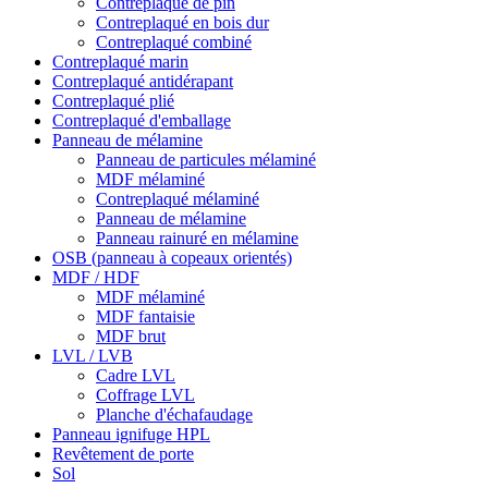
Contreplaqué de pin
Contreplaqué en bois dur
Contreplaqué combiné
Contreplaqué marin
Contreplaqué antidérapant
Contreplaqué plié
Contreplaqué d'emballage
Panneau de mélamine
Panneau de particules mélaminé
MDF mélaminé
Contreplaqué mélaminé
Panneau de mélamine
Panneau rainuré en mélamine
OSB (panneau à copeaux orientés)
MDF / HDF
MDF mélaminé
MDF fantaisie
MDF brut
LVL / LVB
Cadre LVL
Coffrage LVL
Planche d'échafaudage
Panneau ignifuge HPL
Revêtement de porte
Sol