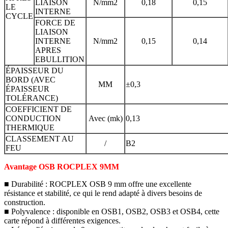
LIAISON
N/mm2
0,18
0,15
LE
INTERNE
CYCLE
FORCE DE
LIAISON
INTERNE
N/mm2
0,15
0,14
APRES
EBULLITION
ÉPAISSEUR DU
BORD (AVEC
MM
±0,3
ÉPAISSEUR
TOLÉRANCE)
COEFFICIENT DE
CONDUCTION
Avec (mk)
0,13
THERMIQUE
CLASSEMENT AU
/
B2
FEU
Avantage OSB ROCPLEX 9MM
■ Durabilité : ROCPLEX OSB 9 mm offre une excellente
résistance et stabilité, ce qui le rend adapté à divers besoins de
construction.
■ Polyvalence : disponible en OSB1, OSB2, OSB3 et OSB4, cette
carte répond à différentes exigences.