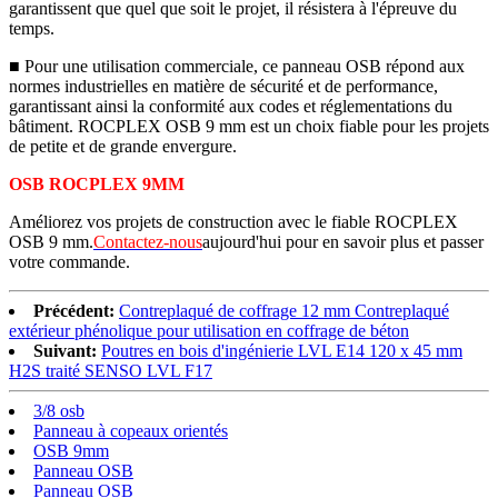
garantissent que quel que soit le projet, il résistera à l'épreuve du
temps.
■ Pour une utilisation commerciale, ce panneau OSB répond aux
normes industrielles en matière de sécurité et de performance,
garantissant ainsi la conformité aux codes et réglementations du
bâtiment. ROCPLEX OSB 9 mm est un choix fiable pour les projets
de petite et de grande envergure.
OSB ROCPLEX 9MM
Améliorez vos projets de construction avec le fiable ROCPLEX
OSB 9 mm.
Contactez-nous
aujourd'hui pour en savoir plus et passer
votre commande.
Précédent:
Contreplaqué de coffrage 12 mm Contreplaqué
extérieur phénolique pour utilisation en coffrage de béton
Suivant:
Poutres en bois d'ingénierie LVL E14 120 x 45 mm
H2S traité SENSO LVL F17
3/8 osb
Panneau à copeaux orientés
OSB 9mm
Panneau OSB
Panneau OSB