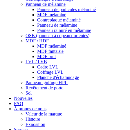
Panneau de mélamine
Panneau de particules mélaminé
MDF mélaminé
Contreplaqué mélaminé
Panneau de mélamine
Panneau rainuré en mélamine
OSB (panneau à copeaux orientés)
MDF / HDF
MDF mélaminé
MDF fantaisie
MDF brut
LVL / LVB
Cadre LVL
Coffrage LVL
Planche d'échafaudage
Panneau ignifuge HPL
Revêtement de porte
Sol
Nouvelles
FAQ
À propos de nous
Valeur de la marque
Histoire
Exposition
Service