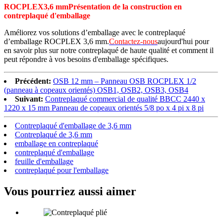
ROCPLEX
3,6 mm
Présentation de la construction en
contreplaqué d'emballage
Améliorez vos solutions d’emballage avec le contreplaqué
d’emballage ROCPLEX 3,6 mm.
Contactez-nous
aujourd'hui pour
en savoir plus sur notre contreplaqué de haute qualité et comment il
peut répondre à vos besoins d'emballage spécifiques.
Précédent:
OSB 12 mm – Panneau OSB ROCPLEX 1/2
(panneau à copeaux orientés) OSB1, OSB2, OSB3, OSB4
Suivant:
Contreplaqué commercial de qualité BBCC 2440 x
1220 x 15 mm Panneau de copeaux orientés 5/8 po x 4 pi x 8 pi
Contreplaqué d'emballage de 3,6 mm
Contreplaqué de 3,6 mm
emballage en contreplaqué
contreplaqué d'emballage
feuille d'emballage
contreplaqué pour l'emballage
Vous pourriez aussi aimer