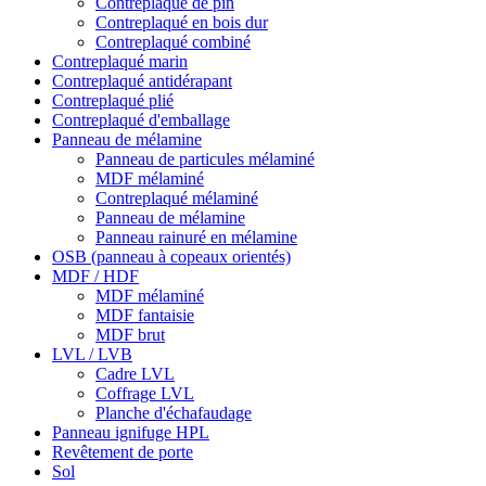
Contreplaqué de pin
Contreplaqué en bois dur
Contreplaqué combiné
Contreplaqué marin
Contreplaqué antidérapant
Contreplaqué plié
Contreplaqué d'emballage
Panneau de mélamine
Panneau de particules mélaminé
MDF mélaminé
Contreplaqué mélaminé
Panneau de mélamine
Panneau rainuré en mélamine
OSB (panneau à copeaux orientés)
MDF / HDF
MDF mélaminé
MDF fantaisie
MDF brut
LVL / LVB
Cadre LVL
Coffrage LVL
Planche d'échafaudage
Panneau ignifuge HPL
Revêtement de porte
Sol