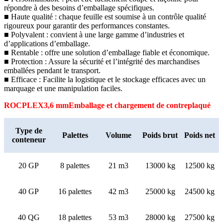
répondre à des besoins d’emballage spécifiques.
■ Haute qualité : chaque feuille est soumise à un contrôle qualité
rigoureux pour garantir des performances constantes.
■ Polyvalent : convient à une large gamme d’industries et
d’applications d’emballage.
■ Rentable : offre une solution d’emballage fiable et économique.
■ Protection : Assure la sécurité et l’intégrité des marchandises
emballées pendant le transport.
■ Efficace : Facilite la logistique et le stockage efficaces avec un
marquage et une manipulation faciles.
ROCPLEX
3,6 mm
Emballage et chargement de contreplaqué
Type de
Palettes
Volume
Poids brut
Poids net
conteneur
20 GP
8 palettes
21 m3
13000 kg
12500 kg
40 GP
16 palettes
42 m3
25000 kg
24500 kg
40 QG
18 palettes
53 m3
28000 kg
27500 kg