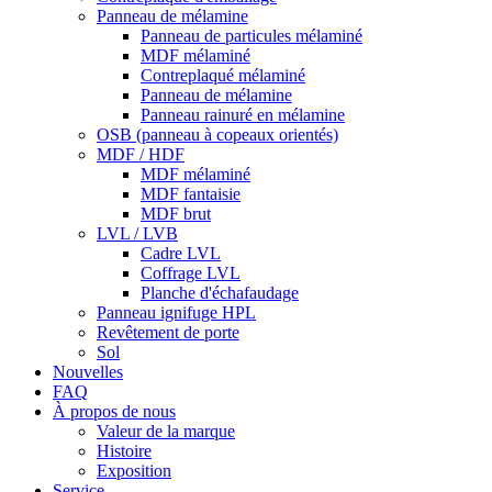
Panneau de mélamine
Panneau de particules mélaminé
MDF mélaminé
Contreplaqué mélaminé
Panneau de mélamine
Panneau rainuré en mélamine
OSB (panneau à copeaux orientés)
MDF / HDF
MDF mélaminé
MDF fantaisie
MDF brut
LVL / LVB
Cadre LVL
Coffrage LVL
Planche d'échafaudage
Panneau ignifuge HPL
Revêtement de porte
Sol
Nouvelles
FAQ
À propos de nous
Valeur de la marque
Histoire
Exposition
Service