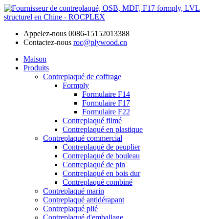
Appelez-nous
0086-15152013388
Contactez-nous
roc@plywood.cn
Maison
Produits
Contreplaqué de coffrage
Formply
Formulaire F14
Formulaire F17
Formulaire F22
Contreplaqué filmé
Contreplaqué en plastique
Contreplaqué commercial
Contreplaqué de peuplier
Contreplaqué de bouleau
Contreplaqué de pin
Contreplaqué en bois dur
Contreplaqué combiné
Contreplaqué marin
Contreplaqué antidérapant
Contreplaqué plié
Contreplaqué d'emballage