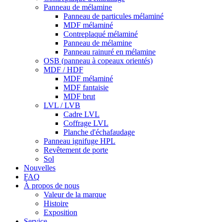
Panneau de mélamine
Panneau de particules mélaminé
MDF mélaminé
Contreplaqué mélaminé
Panneau de mélamine
Panneau rainuré en mélamine
OSB (panneau à copeaux orientés)
MDF / HDF
MDF mélaminé
MDF fantaisie
MDF brut
LVL / LVB
Cadre LVL
Coffrage LVL
Planche d'échafaudage
Panneau ignifuge HPL
Revêtement de porte
Sol
Nouvelles
FAQ
À propos de nous
Valeur de la marque
Histoire
Exposition
Service