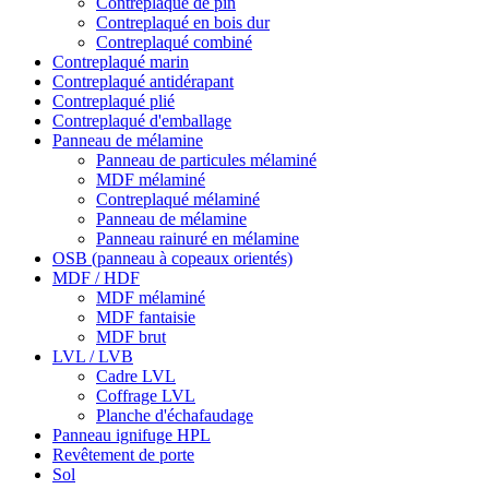
Contreplaqué de pin
Contreplaqué en bois dur
Contreplaqué combiné
Contreplaqué marin
Contreplaqué antidérapant
Contreplaqué plié
Contreplaqué d'emballage
Panneau de mélamine
Panneau de particules mélaminé
MDF mélaminé
Contreplaqué mélaminé
Panneau de mélamine
Panneau rainuré en mélamine
OSB (panneau à copeaux orientés)
MDF / HDF
MDF mélaminé
MDF fantaisie
MDF brut
LVL / LVB
Cadre LVL
Coffrage LVL
Planche d'échafaudage
Panneau ignifuge HPL
Revêtement de porte
Sol