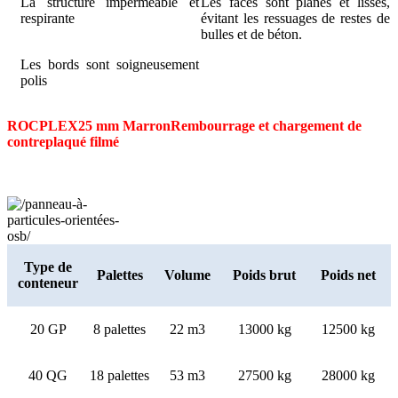
La structure imperméable et
Les faces sont planes et lisses,
respirante
évitant les ressuages ​​de restes de
bulles et de béton.
Les bords sont soigneusement
polis
ROCPLEX
25 mm Marron
Rembourrage et chargement de
contreplaqué filmé
Type de
Palettes
Volume
Poids brut
Poids net
conteneur
20 GP
8 palettes
22 m3
13000 kg
12500 kg
40 QG
18 palettes
53 m3
27500 kg
28000 kg