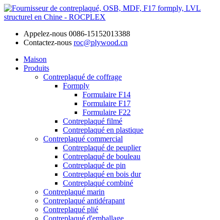
Appelez-nous
0086-15152013388
Contactez-nous
roc@plywood.cn
Maison
Produits
Contreplaqué de coffrage
Formply
Formulaire F14
Formulaire F17
Formulaire F22
Contreplaqué filmé
Contreplaqué en plastique
Contreplaqué commercial
Contreplaqué de peuplier
Contreplaqué de bouleau
Contreplaqué de pin
Contreplaqué en bois dur
Contreplaqué combiné
Contreplaqué marin
Contreplaqué antidérapant
Contreplaqué plié
Contreplaqué d'emballage