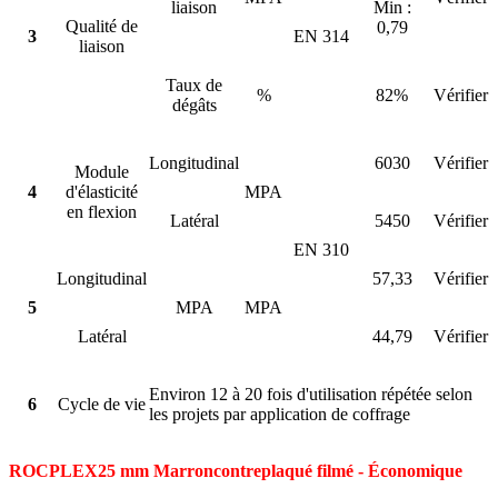
liaison
Min :
Qualité de
0,79
3
EN 314
liaison
Taux de
%
82%
Vérifier
dégâts
Longitudinal
6030
Vérifier
Module
4
d'élasticité
MPA
en flexion
Latéral
5450
Vérifier
EN 310
Longitudinal
57,33
Vérifier
5
MPA
MPA
Latéral
44,79
Vérifier
Environ 12 à 20 fois d'utilisation répétée selon
6
Cycle de vie
les projets par application de coffrage
ROCPLEX
25 mm Marron
contreplaqué filmé - Économique