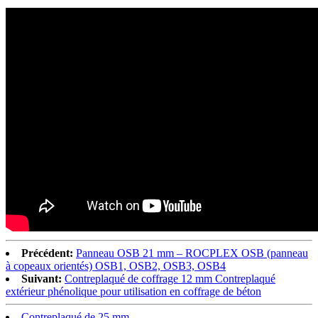
Précédent:
Panneau OSB 21 mm – ROCPLEX OSB (panneau
à copeaux orientés) OSB1, OSB2, OSB3, OSB4
Suivant:
Contreplaqué de coffrage 12 mm Contreplaqué
extérieur phénolique pour utilisation en coffrage de béton
Contreplaqué de 25 mm