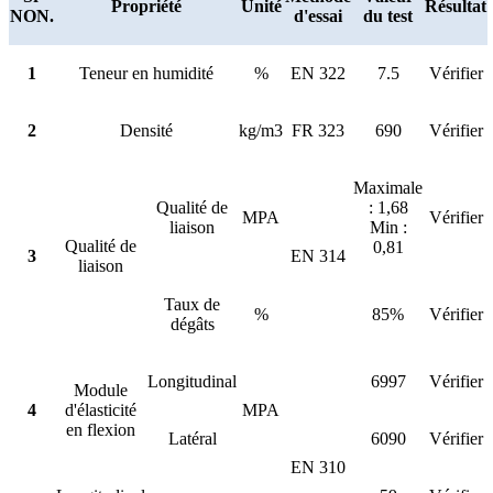
Propriété
Unité
Résultat
NON.
d'essai
du test
1
Teneur en humidité
%
EN 322
7.5
Vérifier
2
Densité
kg/m3
FR 323
690
Vérifier
Maximale
Qualité de
: 1,68
MPA
Vérifier
liaison
Min :
Qualité de
0,81
3
EN 314
liaison
Taux de
%
85%
Vérifier
dégâts
Longitudinal
6997
Vérifier
Module
4
d'élasticité
MPA
en flexion
Latéral
6090
Vérifier
EN 310