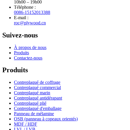
10h00 – 19h00
Téléphone :
0086-15152013388
E-mail :
roc@plywood.cn
Suivez-nous
À propos de nous
Produits
Contactez-nous
Produits
Contreplaqué de coffrage
Contreplaqué commercial
Contreplaqué marin
Contreplaqué antidérapant
Contreplaqué plié
Contreplaqué d'emballage
Panneau de mélamine
OSB (panneau à copeaux orientés)
MDF / HDF
LVL / LVB