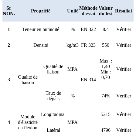
Sr
Méthode
Valeur
Propriété
Unité
Résultat
NON.
d'essai
du test
1
Teneur en humidité
%
EN 322
8.4
Vérifier
2
Densité
kg/m3
FR 323
550
Vérifier
Max. :
Qualité de
1,40
MPA
Vérifier
liaison
Min :
Qualité de
0,70
3
EN 314
liaison
Taux de
%
74%
Vérifier
dégâts
Longitudinal
5215
Vérifier
Module
4
d'élasticité
MPA
en flexion
Latéral
4796
Vérifier