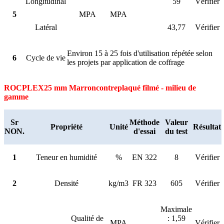
Longitudinal
59
Vérifier
5
MPA
MPA
Latéral
43,77
Vérifier
Environ 15 à 25 fois d'utilisation répétée selon
6
Cycle de vie
les projets par application de coffrage
ROCPLEX
25 mm Marron
contreplaqué filmé - milieu de
gamme
Sr
Méthode
Valeur
Propriété
Unité
Résultat
NON.
d'essai
du test
1
Teneur en humidité
%
EN 322
8
Vérifier
2
Densité
kg/m3
FR 323
605
Vérifier
Maximale
Qualité de
: 1,59
MPA
Vérifier