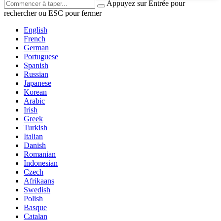
Appuyez sur Entrée pour
rechercher ou ESC pour fermer
English
French
German
Portuguese
Spanish
Russian
Japanese
Korean
Arabic
Irish
Greek
Turkish
Italian
Danish
Romanian
Indonesian
Czech
Afrikaans
Swedish
Polish
Basque
Catalan