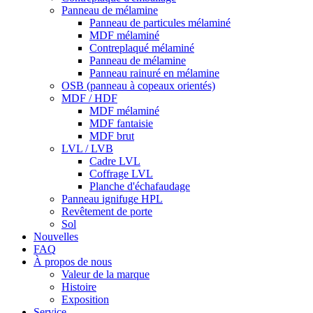
Panneau de mélamine
Panneau de particules mélaminé
MDF mélaminé
Contreplaqué mélaminé
Panneau de mélamine
Panneau rainuré en mélamine
OSB (panneau à copeaux orientés)
MDF / HDF
MDF mélaminé
MDF fantaisie
MDF brut
LVL / LVB
Cadre LVL
Coffrage LVL
Planche d'échafaudage
Panneau ignifuge HPL
Revêtement de porte
Sol
Nouvelles
FAQ
À propos de nous
Valeur de la marque
Histoire
Exposition
Service