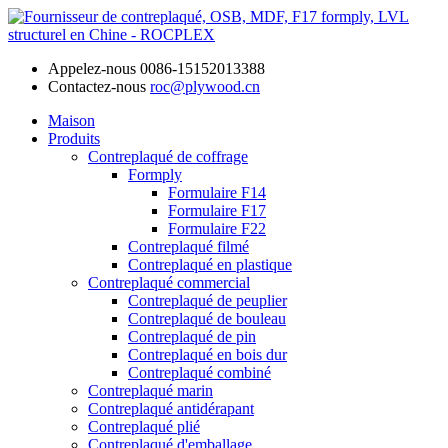
Appelez-nous
0086-15152013388
Contactez-nous
roc@plywood.cn
Maison
Produits
Contreplaqué de coffrage
Formply
Formulaire F14
Formulaire F17
Formulaire F22
Contreplaqué filmé
Contreplaqué en plastique
Contreplaqué commercial
Contreplaqué de peuplier
Contreplaqué de bouleau
Contreplaqué de pin
Contreplaqué en bois dur
Contreplaqué combiné
Contreplaqué marin
Contreplaqué antidérapant
Contreplaqué plié
Contreplaqué d'emballage