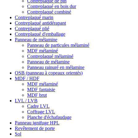
Contreplaqué de pin
Contreplaqué en bois dur
Contreplaqué combiné
Contreplaqué marin
Contreplaqué antidérapant
Contreplaqué plié
Contreplaqué d'emballage
Panneau de mélamine
Panneau de particules mélaminé
MDF mélaminé
Contreplaqué mélaminé
Panneau de mélamine
Panneau rainuré en mélamine
OSB (panneau à copeaux orientés)
MDF / HDF
MDF mélaminé
MDF fantaisie
MDF brut
LVL / LVB
Cadre LVL
Coffrage LVL
Planche d'échafaudage
Panneau ignifuge HPL
Revêtement de porte
Sol