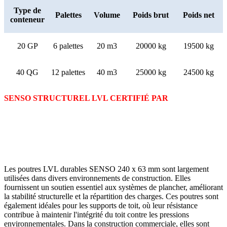
Type de
Palettes
Volume
Poids brut
Poids net
conteneur
20 GP
6 palettes
20 m3
20000 kg
19500 kg
40 QG
12 palettes
40 m3
25000 kg
24500 kg
SENSO STRUCTUREL LVL CERTIFIÉ PAR
Les poutres LVL durables SENSO 240 x 63 mm sont largement
utilisées dans divers environnements de construction. Elles
fournissent un soutien essentiel aux systèmes de plancher, améliorant
la stabilité structurelle et la répartition des charges. Ces poutres sont
également idéales pour les supports de toit, où leur résistance
contribue à maintenir l'intégrité du toit contre les pressions
environnementales. Dans la construction commerciale, elles sont