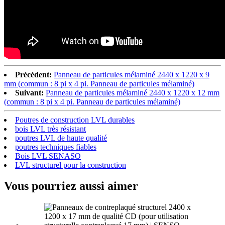
Précédent:
Panneau de particules mélaminé 2440 x 1220 x 9
mm (commun : 8 pi x 4 pi. Panneau de particules mélaminé)
Suivant:
Panneau de particules mélaminé 2440 x 1220 x 12 mm
(commun : 8 pi x 4 pi. Panneau de particules mélaminé)
Poutres de construction LVL durables
bois LVL très résistant
poutres LVL de haute qualité
poutres techniques fiables
Bois LVL SENASO
LVL structurel pour la construction
Vous pourriez aussi aimer