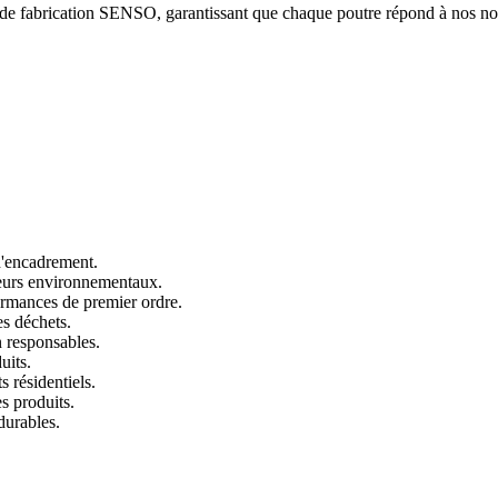
us de fabrication SENSO, garantissant que chaque poutre répond à nos no
 d'encadrement.
teurs environnementaux.
rmances de premier ordre.
es déchets.
n responsables.
uits.
 résidentiels.
s produits.
durables.