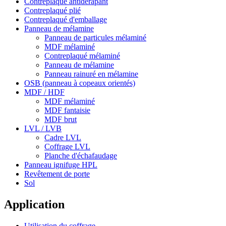
Contreplaqué antidérapant
Contreplaqué plié
Contreplaqué d'emballage
Panneau de mélamine
Panneau de particules mélaminé
MDF mélaminé
Contreplaqué mélaminé
Panneau de mélamine
Panneau rainuré en mélamine
OSB (panneau à copeaux orientés)
MDF / HDF
MDF mélaminé
MDF fantaisie
MDF brut
LVL / LVB
Cadre LVL
Coffrage LVL
Planche d'échafaudage
Panneau ignifuge HPL
Revêtement de porte
Sol
Application
Utilisation du coffrage