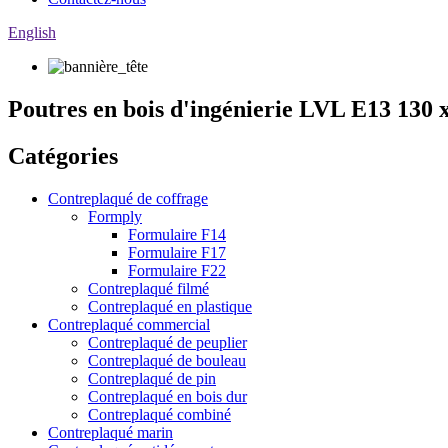
English
Poutres en bois d'ingénierie LVL E13 13
Catégories
Contreplaqué de coffrage
Formply
Formulaire F14
Formulaire F17
Formulaire F22
Contreplaqué filmé
Contreplaqué en plastique
Contreplaqué commercial
Contreplaqué de peuplier
Contreplaqué de bouleau
Contreplaqué de pin
Contreplaqué en bois dur
Contreplaqué combiné
Contreplaqué marin