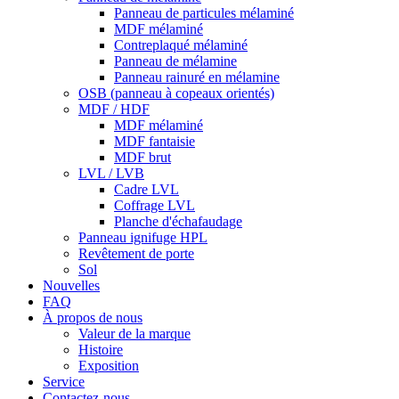
Panneau de particules mélaminé
MDF mélaminé
Contreplaqué mélaminé
Panneau de mélamine
Panneau rainuré en mélamine
OSB (panneau à copeaux orientés)
MDF / HDF
MDF mélaminé
MDF fantaisie
MDF brut
LVL / LVB
Cadre LVL
Coffrage LVL
Planche d'échafaudage
Panneau ignifuge HPL
Revêtement de porte
Sol
Nouvelles
FAQ
À propos de nous
Valeur de la marque
Histoire
Exposition
Service
Contactez-nous