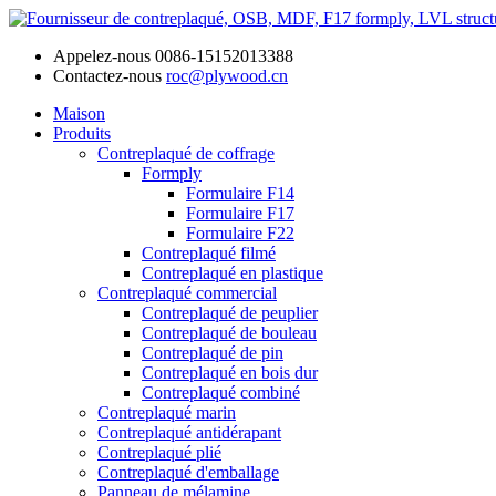
Appelez-nous
0086-15152013388
Contactez-nous
roc@plywood.cn
Maison
Produits
Contreplaqué de coffrage
Formply
Formulaire F14
Formulaire F17
Formulaire F22
Contreplaqué filmé
Contreplaqué en plastique
Contreplaqué commercial
Contreplaqué de peuplier
Contreplaqué de bouleau
Contreplaqué de pin
Contreplaqué en bois dur
Contreplaqué combiné
Contreplaqué marin
Contreplaqué antidérapant
Contreplaqué plié
Contreplaqué d'emballage
Panneau de mélamine