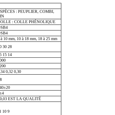
SPÈCES : PEUPLIER, COMBI,
IN
OLLE : COLLE PHÉNOLIQUE
SB4
SB4
 à 10 mm, 10 à 18 mm, 18 à 25 mm
0 30 28
5 15 14
000
200
,34 0,32 0,30
8
40±20
±4
0,03 EST LA QUALITÉ
1 10 9