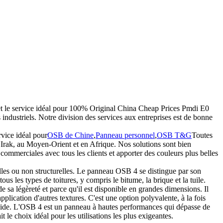
f et le service idéal pour 100% Original China Cheap Prices Pmdi E0
riels. Notre division des services aux entreprises est de bonne
rvice idéal pour
OSB de Chine
,
Panneau personnel
,
OSB T&G
Toutes
Irak, au Moyen-Orient et en Afrique. Nos solutions sont bien
s commerciales avec tous les clients et apporter des couleurs plus belles
relles ou non structurelles. Le panneau OSB 4 se distingue par son
s les types de toitures, y compris le bitume, la brique et la tuile.
e sa légèreté et parce qu'il est disponible en grandes dimensions. Il
plication d'autres textures. C'est une option polyvalente, à la fois
rapide. L'OSB 4 est un panneau à hautes performances qui dépasse de
le choix idéal pour les utilisations les plus exigeantes.