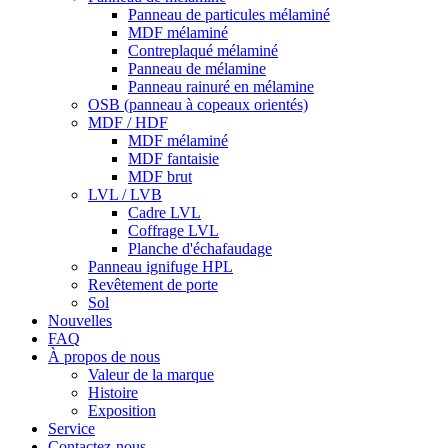
Panneau de particules mélaminé
MDF mélaminé
Contreplaqué mélaminé
Panneau de mélamine
Panneau rainuré en mélamine
OSB (panneau à copeaux orientés)
MDF / HDF
MDF mélaminé
MDF fantaisie
MDF brut
LVL / LVB
Cadre LVL
Coffrage LVL
Planche d'échafaudage
Panneau ignifuge HPL
Revêtement de porte
Sol
Nouvelles
FAQ
À propos de nous
Valeur de la marque
Histoire
Exposition
Service
Contactez-nous