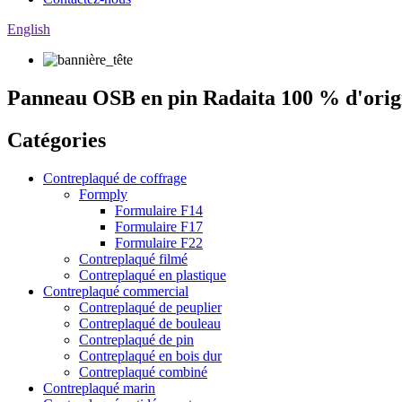
English
Panneau OSB en pin Radaita 100 % d'ori
Catégories
Contreplaqué de coffrage
Formply
Formulaire F14
Formulaire F17
Formulaire F22
Contreplaqué filmé
Contreplaqué en plastique
Contreplaqué commercial
Contreplaqué de peuplier
Contreplaqué de bouleau
Contreplaqué de pin
Contreplaqué en bois dur
Contreplaqué combiné
Contreplaqué marin