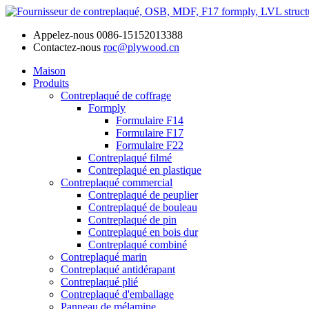
Appelez-nous
0086-15152013388
Contactez-nous
roc@plywood.cn
Maison
Produits
Contreplaqué de coffrage
Formply
Formulaire F14
Formulaire F17
Formulaire F22
Contreplaqué filmé
Contreplaqué en plastique
Contreplaqué commercial
Contreplaqué de peuplier
Contreplaqué de bouleau
Contreplaqué de pin
Contreplaqué en bois dur
Contreplaqué combiné
Contreplaqué marin
Contreplaqué antidérapant
Contreplaqué plié
Contreplaqué d'emballage
Panneau de mélamine