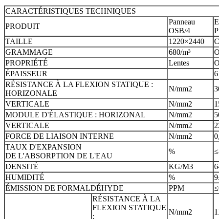
CARACTÉRISTIQUES TECHNIQUES
Panneau
E
PRODUIT
OSB/4
P
TAILLE
1220×2440
C
GRAMMAGE
680/m³
O
PROPRIÉTÉ
Lentes
O
ÉPAISSEUR
6
RÉSISTANCE À LA FLEXION STATIQUE :
N/mm2
3
HORIZONALE
VERTICALE
N/mm2
1
MODULE D'ÉLASTIQUE : HORIZONAL
N/mm2
5
VERTICALE
N/mm2
2
FORCE DE LIAISON INTERNE
N/mm2
0
TAUX D'EXPANSION
%
≤
DE L'ABSORPTION DE L'EAU
DENSITÉ
KG/M3
6
HUMIDITÉ
%
9
ÉMISSION DE FORMALDÉHYDE
PPM
≤
RÉSISTANCE À LA
FLEXION STATIQUE
N/mm2
1
: