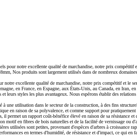
iels pour notre excellente qualité de marchandise, notre prix compétiti
 produits sont largement utilisés dans de nombreux domaines indust
 notre excellente qualité de marchandise, notre prix compétitif et le se
emagne, en France, en Espagne, aux États-Unis, au Canada, en Iran, en 
fs et leurs styles les plus avantageux. Nous espérons établir des relation
é à une utilisation dans le secteur de la construction, à des fins structu
omique en raison de sa polyvalence, et comme support pour pratiquement tou
 il permet un rapport coût-bénéfice élevé en raison de sa résistance et d
motif en fibres de bois naturelles et de la facilité de vernissage ou d'ap
ères utilisées sont petites, provenant d'espèces d'arbres à croissance 
rmances en termes d'humidité, de résistance et d'impact, ce qui en fait 