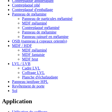
Contreplaqué antidérapant
Contreplaqué plié
Contreplaqué d'emballage
Panneau de mélamine
Panneau de particules mélaminé
MDF mélaminé
Contreplaqué mélaminé
Panneau de mélamine
Panneau rainuré en mélamine
OSB (panneau à copeaux orientés)
MDF / HDF
MDF mélaminé
MDF fantaisie
MDF brut
LVL / LVB
Cadre LVL
Coffrage LVL
Planche d'échafaudage
Panneau ignifuge HPL
Revêtement de porte
Sol
Application
Utilisation du coffrage